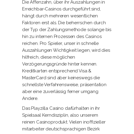
Die Affenzahn, über ihr Auszahlungen in
Erreichbar-Casinos durchgeführt sind,
hängt durch mehreren wesentlichen
Faktoren erst als. Die beherrschen durch
der Typ der Zahlungsmethode solange bis
hin zu internen Prozessen des Casinos
reichen. Pro Spieler, unser in schnelle
Auszahlungen Wichtigkeit legen, wird dies
hilfreich, diese möglichen
Verzögerungsgründe hinter kennen.
Kreditkarten entsprechend Visa &
MasterCard sind aber keineswegs die
schnellste Verfahrensweise, präsentation
aber eine zuverlässig ferner umgang
Andere.
Das Playzilla Casino dafürhalten in ihr
Spielsaal Kerndisziplin, also unserem
reinen Casinoprodukt. Vielen inoffizieller
mitarbeiter deutschsprachigen Bezirk