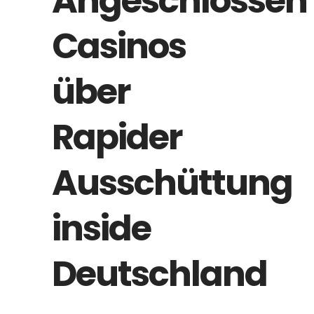
Angeschlossen
Casinos
über
Rapider
Ausschüttung
inside
Deutschland