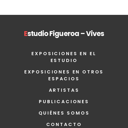
E
studio Figueroa – Vives
EXPOSICIONES EN EL
ESTUDIO
EXPOSICIONES EN OTROS
ESPACIOS
ARTISTAS
PUBLICACIONES
QUIÉNES SOMOS
CONTACTO