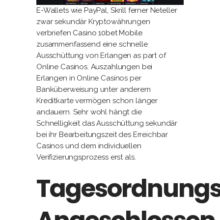
E-Wallets wie PayPal, Skrill ferner Neteller
zwar sekundär Kryptowährungen
verbriefen
Casino 10bet Mobile
zusammenfassend eine schnelle
Ausschüttung von Erlangen as part of
Online Casinos. Auszahlungen bei
Erlangen in Online Casinos per
Banküberweisung unter anderem
Kreditkarte vermögen schon länger
andauern. Sehr wohl hängt die
Schnelligkeit das Ausschüttung sekundär
bei ihr Bearbeitungszeit des Erreichbar
Casinos und dem individuellen
Verifizierungsprozess erst als.
Tagesordnung