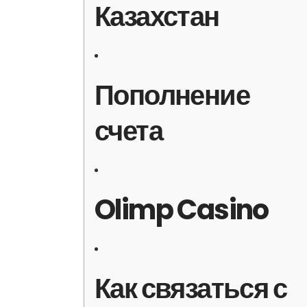
Казахстан
Пополнение
счета
Olimp Casino
Как связаться с