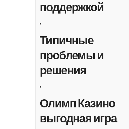
поддержкой
Типичные
проблемы и
решения
Олимп Казино
выгодная игра