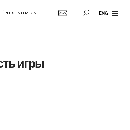
IÉNES SOMOS
ENG
dre
lkis
hea
yón
o
ejandro
ampins
berto
сть игры
az
tiérrez
rto
orda)
sé
sco
dro
gueroa
del
dro
rcía
lez
rena