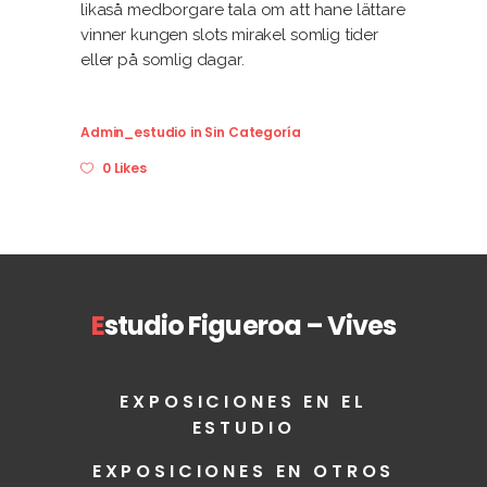
likaså medborgare tala om att hane lättare
vinner kungen slots mirakel somlig tider
eller på somlig dagar.
Admin_estudio
in
Sin Categoría
0 Likes
E
studio Figueroa – Vives
EXPOSICIONES EN EL
ESTUDIO
EXPOSICIONES EN OTROS