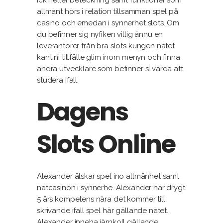
ick heller beteckning samt funktioner som
allmänt hörs i relation tillsamman spel på
casino och emedan i synnerhet slots. Om
du befinner sig nyfiken villig ännu en
leverantörer från bra slots kungen nätet
kant ni tillfälle glim inom menyn och finna
andra utvecklare som befinner si värda att
studera ifall.
Dagens
Slots Online
Alexander älskar spel ino allmänhet samt
nätcasinon i synnerhe. Alexander har drygt
5 års kompetens nära det kommer till
skrivande ifall spel här gällande nätet.
Alexander inneha järnkoll gällande