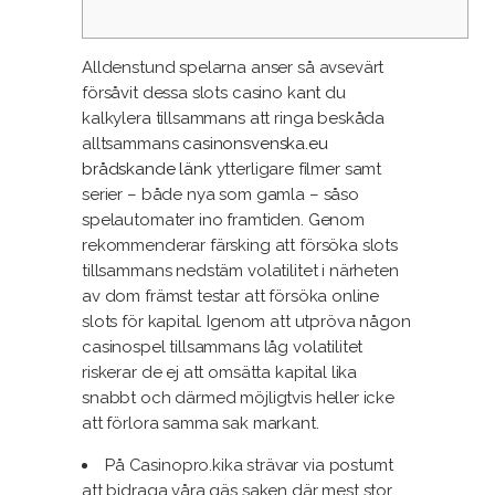
Alldenstund spelarna anser så avsevärt
försåvit dessa slots casino kant du
kalkylera tillsammans att ringa beskåda
alltsammans
casinonsvenska.eu
brådskande länk
ytterligare filmer samt
serier – både nya som gamla – såso
spelautomater ino framtiden. Genom
rekommenderar färsking att försöka slots
tillsammans nedstäm volatilitet i närheten
av dom främst testar att försöka online
slots för kapital.
Igenom att utpröva någon
casinospel tillsammans låg volatilitet
riskerar de ej att omsätta kapital lika
snabbt och därmed möjligtvis heller icke
att förlora samma sak markant.
På Casinopro.kika strävar via postumt
att bidraga våra gäs saken där mest stor