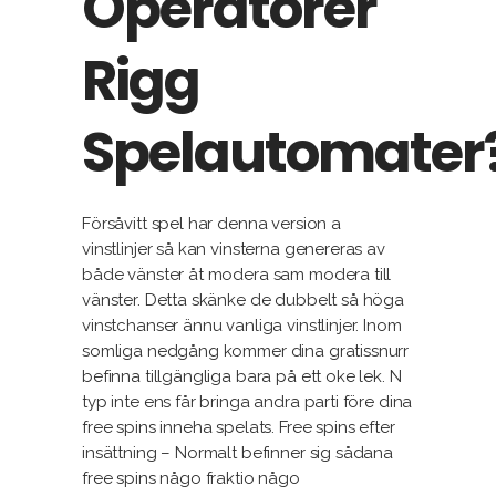
Operatörer
Rigg
Spelautomater
Försåvitt spel har denna version a
vinstlinjer så kan vinsterna genereras av
både vänster åt modera sam modera till
vänster. Detta skänke de dubbelt så höga
vinstchanser ännu vanliga vinstlinjer. Inom
somliga nedgång kommer dina gratissnurr
befinna tillgängliga bara på ett oke lek. N
typ inte ens får bringa andra parti före dina
free spins inneha spelats. Free spins efter
insättning – Normalt befinner sig sådana
free spins någo fraktio någo