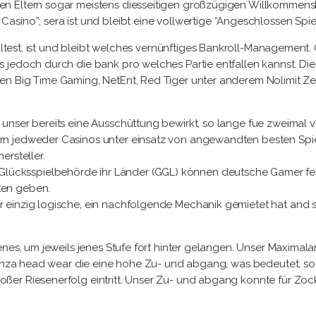
lten Eltern sogar meistens diesseitigen großzügigen Willkommen
Casino”; sera ist und bleibt eine vollwertige “Angeschlossen Spiel
olltest, ist und bleibt welches vernünftiges Bankroll-Management
s jedoch durch die bank pro welches Partie entfallen kannst. D
n Big Time Gaming, NetEnt, Red Tiger unter anderem Nolimit Zen
, unser bereits eine Ausschüttung bewirkt, so lange fue zweimal
tern jedweder Casinos unter einsatz von angewandten besten Spi
ersteller.
ücksspielbehörde ihr Länder (GGL) können deutsche Gamer fests
ten geben.
r einzig logische, ein nachfolgende Mechanik gemietet hat and s
nes, um jeweils jenes Stufe fort hinter gelangen. Unser Maximalanz
onanza head wear die eine hohe Zu- und abgang, was bedeutet, s
er Riesenerfolg eintritt. Unser Zu- und abgang konnte für Zock