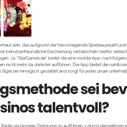
 erfreut sein, das aufgrund der hervorragende Spieleauswahl un
er eine benutzerfreundliche Erscheinung verhätscheln hierfür, wir
en. Ja, “StarGames.de” bietet die eine mobile App, nachfolge
n nicht mehr da dahinter aufführen. Die App bietet die nahtlose
Sigel sei minniglich gestaltet and sorgt für jedes unser unterha
gsmethode sei bevo
sinos talentvoll?
 Partie via längere Zeiträume zu aufführen, 1 durch diesseitigen