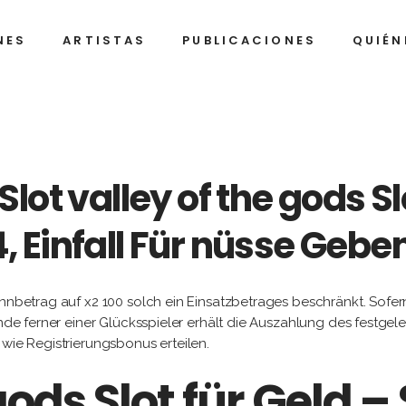
NES
ARTISTAS
PUBLICACIONES
QUIÉN
Alexan
Be
Arrec
A
Ignaci
Al
Barrios
C
Alexandre
Belkis
Arrechea
Ayón
Javier
Al
ot valley of the gods Sl
Castro
Dí
Ignacio
Alejandro
Gu
Barrios
Campins
Humbe
(K
 Einfall Für nüsse Gebe
Díaz
Javier
Alberto
Jo
Castro
Díaz
Franci
A.
Gutiérrez
Alejan
Humberto
Fi
winnbetrag auf x2 100 solch ein Einsatzbetrages beschränkt. Sof
(Korda)
(Jim)
Díaz
unde ferner einer Glücksspieler erhält die Auszahlung des festgele
Fi
José
 wie Registrierungsbonus erteilen.
Alejan
Francisco
Ga
A.
Gonzá
Alejandro
gods Slot für Geld –
Figueroa
Lo
(Jim)
Tony