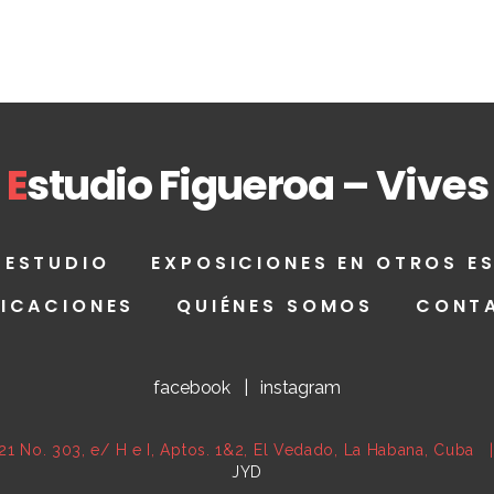
E
studio Figueroa – Vives
 ESTUDIO
EXPOSICIONES EN OTROS E
LICACIONES
QUIÉNES SOMOS
CONT
facebook
|
instagram
21 No. 303, e/ H e I, Aptos. 1&2, El Vedado, La Habana, Cub
JYD