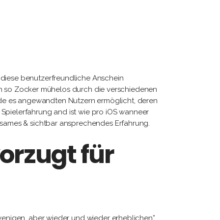
d diese benutzerfreundliche Anschein
klich so Zocker mühelos durch die verschiedenen
nde es angewandten Nutzern ermöglicht, deren
 Spielerfahrung and ist wie pro iOS wanneer
ltsames & sichtbar ansprechendes Erfahrung.
rzugt für
 wenigen, aber wieder und wieder erheblichen”