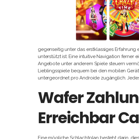
gegenseitig unter das erstklassiges Erfahrung
unterstützt ist. Eine intuitive Navigation fern
Angebote unter anderem Spiele steuern vermög
Lieblingsspiele bequem bei den mobilen Geräte
untergeordnet pro Androide zugänglich. Jedes 
Wafer Zahlun
Erreichbar Ca
Eine mögliche Schlachtplan besteht darin, dies