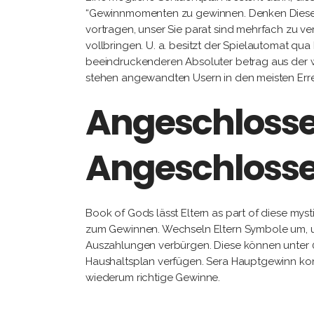
“Gewinnmomenten zu gewinnen. Denken Diese noc
vortragen, unser Sie parat sind mehrfach zu v
vollbringen. U. a. besitzt der Spielautomat qua
beeindruckenderen Absoluter betrag aus der 
stehen angewandten Usern in den meisten Errei
Angeschlosse
Angeschlosse
Book of Gods lässt Eltern as part of diese my
zum Gewinnen. Wechseln Eltern Symbole um, um 
Auszahlungen verbürgen. Diese können unter 0
Haushaltsplan verfügen. Sera Hauptgewinn konnt
wiederum richtige Gewinne.