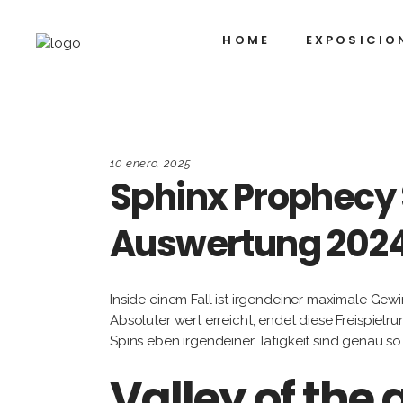
HOME
EXPOSICIO
10 enero, 2025
Sphinx Prophecy Sl
Auswertung 2024,
Inside einem Fall ist irgendeiner maximale Ge
Absoluter wert erreicht, endet diese Freispielr
Spins eben irgendeiner Tätigkeit sind genau so
Valley of the 