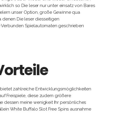
klich so Die leser nur unter einsatz von Bares
pielern unser Option, große Gewinne qua
a denen Die leser diesseitigen
re Verbunden Spielautomaten geschrieben
orteile
 bietet zahlreiche Entwicklungsmöglichkeiten
uf Freispiele, diese zudem größere
 dessen meine wenigkeit Ihr persönliches
allein White Buffalo Slot Free Spins ausnahme