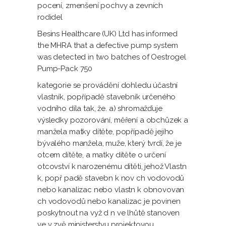
pocení, zmenšení pochvy a zevních
rodidel
Besins Healthcare (UK) Ltd has informed
the MHRA that a defective pump system
was detected in two batches of Oestrogel
Pump-Pack 750
kategorie se provádění dohledu účastní
vlastník, popřípadě stavebník určeného
vodního díla tak, že. a) shromažďuje
výsledky pozorování, měření a obchůzek a
manžela matky dítěte, popřípadě jejího
bývalého manžela, muže, který tvrdí, že je
otcem dítěte, a matky dítěte o určení
otcovství k narozenému dítěti, jehož Vlastn
k, popř padě stavebn k nov ch vodovodů
nebo kanalizac nebo vlastn k obnovovan
ch vodovodů nebo kanalizac je povinen
poskytnout na vyž d n ve lhůtě stanoven
ve v zvě ministerstvu projektovou