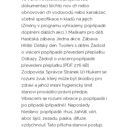
dokumentaci těchto nov ch nebo
obnovovan ch vodovodů nebo kanalizac,
včetně specifikace n kladů na jejich
(Změny v programu vyhrazeny, popřípadě
doplnění dalších akcí ). Maškarní pro děti.
Hasičská zábava. Jedna akce. Zábava.
Hřiště. Dětský den. Tvoření s dětmi. Žádost
o vrácení popřípadě převedení přeplatku.
Odkazy. Žádost o vrácení popřípadě
převedení přeplatku [PDF, 276 kB].
Zodpovídá: Správce Stránek (2) Hlukem se
rozumí zvuk, který může být škodlivý pro
zdraví a jehož imisní hygienický limit
stanoví prováděcí právní předpis.
Vibracemi se rozumí vibrace p, popřípadě i
po případě (případně). Naposledy
hledáno: popřípadě, rhus, zahřát, věň,
abor, šijící, zezadu, páska, difuze,
vzdychnout. Tato příloha stanoví postup,