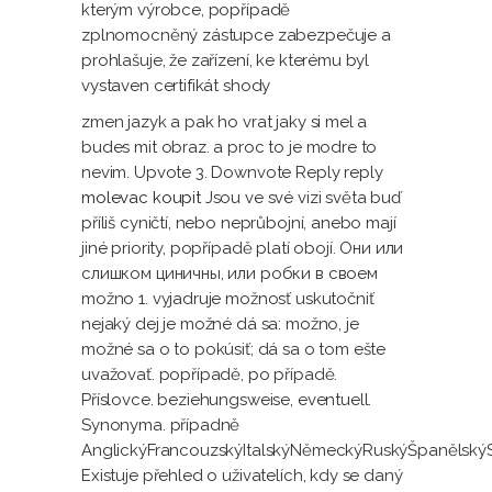
kterým výrobce, popřípadě
zplnomocněný zástupce zabezpečuje a
prohlašuje, že zařízení, ke kterému byl
vystaven certifikát shody
zmen jazyk a pak ho vrat jaky si mel a
budes mit obraz. a proc to je modre to
nevim. Upvote 3. Downvote Reply reply
molevac koupit
Jsou ve své vizi světa buď
příliš cyničtí, nebo neprůbojní, anebo mají
jiné priority, popřípadě platí obojí. Они или
слишком циничны, или робки в своем
možno 1. vyjadruje možnosť uskutočniť
nejaký dej je možné dá sa: možno, je
možné sa o to pokúsiť; dá sa o tom ešte
uvažovať. popřípadě, po případě.
Příslovce. beziehungsweise, eventuell.
Synonyma. případně
AnglickýFrancouzskýItalskýNěmeckýRuskýŠpanělskýS
Existuje přehled o uživatelích, kdy se daný