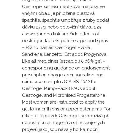
Oestrogel se nesmí aplikovat na prsy. Ve
vnějším obalu je přiložena plastová
špachtle. špachtle umožňuje z tuby podat
dávku 2,5 g, nebo poloviční dávku 1,25
ashwagandha tinktura
Side effects of
oestrogen tablets, patches, gel and spray
– Brand names: Oestrogel, Evorel,
Sandrena, Lenzetto, Estradot, Progynova.
Like all medicines (estradiol) 0.06% gel –
corresponding guidance on endorsement,
prescription charges, remuneration and
reimbursement plus Q A. SSP 022 for
Oestrogel Pump-Pack ( FAQs about
Oestrogel and Micronised Progesterone
Most women are instructed to apply the
gel to inner thighs or upper outer arms. For
reliable Přípravek Oestrogel se používá při
nedostatku estrogenů a s tím spojených
projevů jako jsou návaly horka, noční