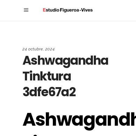
24 octubre, 2024
Ashwagandha
Tinktura
3dfe67a2
Ashwagand