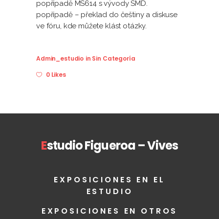
popřípadě MS614 s vývody SMD.
popřípadě – překlad do češtiny a diskuse
ve fóru, kde můžete klást otázky.
Admin_estudio
in
Sin Categoría
0 Likes
E
studio Figueroa – Vives
EXPOSICIONES EN EL
ESTUDIO
EXPOSICIONES EN OTROS