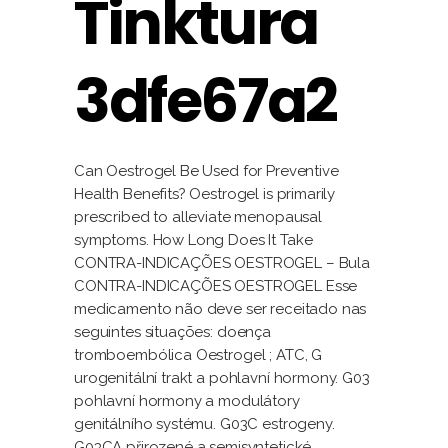
Tinktura
3dfe67a2
Can Oestrogel Be Used for Preventive
Health Benefits? Oestrogel is primarily
prescribed to alleviate menopausal
symptoms. How Long Does It Take
CONTRA-INDICAÇÕES OESTROGEL – Bula
CONTRA-INDICAÇÕES OESTROGEL Esse
medicamento não deve ser receitado nas
seguintes situações: doença
tromboembólica Oestrogel ; ATC, G
urogenitální trakt a pohlavní hormony. G03
pohlavní hormony a modulátory
genitálního systému. G03C estrogeny.
G03CA přirozené a semisyntetické