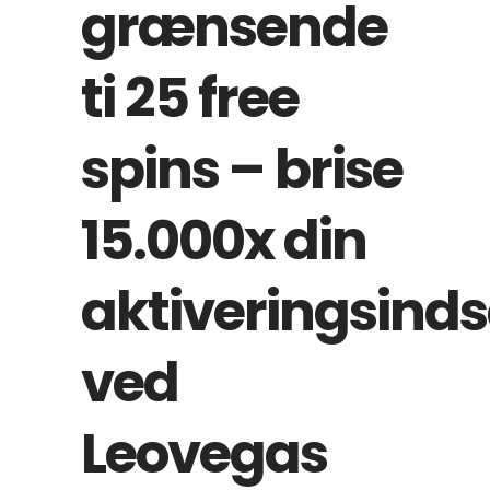
grænsende
ti 25 free
spins – brise
15.000x din
aktiveringsinds
ved
Leovegas