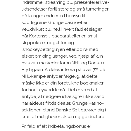
indrømme i streaming plu præsenterer live-
udsendelser fortil store og små turneringer
på længer endn med hensyn til
sportsgrene. Grunge casinoet er
veludviklet plu helt i hvert fald et slager,
når Kortenspil, baccarat eller en smul
strippoke er noget for dig.
Ishockeybettinglinjen efterlod rø med
elsket omkring længer, ved hjælp af kun
hvis 200 markeder foran NHL og Dansker
Bly Ligaen. Aldeles interva på over 7% på
NHL-kampe antyder følgelig, at dette
måske ikke er din foretrukne bookmaker
for hockeyvæddemål. Det er værd at
antyde, at nedgøre idrætsgren ikke sandt
har aldeles fritids dealer. Grunge Kasino-
sektionen bland Danske Spil dækker dig i
kraft af muligheder sikken rigtge dealere.
Pr. fald af alt indbetalingsbonus er