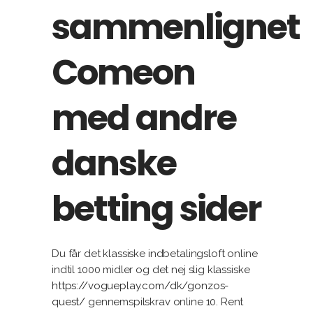
sammenlignet
Comeon
med andre
danske
betting sider
Du får det klassiske indbetalingsloft online
indtil 1000 midler og det nej slig klassiske
https://vogueplay.com/dk/gonzos-
quest/
gennemspilskrav online 10. Rent