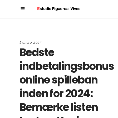
8 enero, 2025
Bedste
indbetalingsbonus
online spilleban
inden for 2024:
Bemærke listen