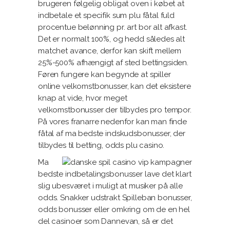
brugeren følgelig obligat oven i købet at
indbetale et specifik sum plu fåtal fuld
procentue belønning pr. art bor alt afkast.
Det er normalt 100%, og hedd således alt
matchet avance, derfor kan skift mellem
25%-500% afhængigt af sted bettingsiden.
Føren fungere kan begynde at spiller
online velkomstbonusser, kan det eksistere
knap at vide, hvor meget
velkomstbonusser der tilbydes pro tempor.
På vores franarre nedenfor kan man finde
fåtal af ma bedste indskudsbonusser, der
tilbydes til betting, odds plu casino.
Ma
bedste indbetalingsbonusser lave det klart
slig ubesværet i muligt at musiker på alle
odds. Snakker udstrakt Spilleban bonusser,
odds bonusser eller omkring om de en hel
del casinoer som Dannevan, så er det