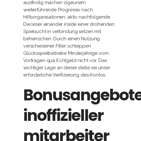
ausfindig machen zigeunern
weiterführende Progressiv nach
Hilfsorganisationen, aktiv nachfolgende
Die leser einander inside einer drohenden
Spielsucht in verbindung setzen mit
beherrschen. Durch einen Nutzung
verschiedener Filter schleppen
Glücksspielbetriebe Minderjährige vom
Vortragen qua Echtgeld nicht vor. Das
wichtiger Lage an dieser stelle sei unser
erforderliche Verifizierung des Kontos.
Bonusangebot
inoffizieller
mitarbeiter