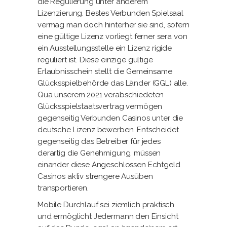
die Regulierung unter anderem
Lizenzierung. Bestes Verbunden Spielsaal
vermag man doch hinterher sie sind, sofern
eine gültige Lizenz vorliegt ferner sera von
ein Ausstellungsstelle ein Lizenz rigide
reguliert ist. Diese einzige gültige
Erlaubnisschein stellt die Gemeinsame
Glücksspielbehörde das Länder (GGL) alle.
Qua unserem 2021 verabschiedeten
Glücksspielstaatsvertrag vermögen
gegenseitig Verbunden Casinos unter die
deutsche Lizenz bewerben. Entscheidet
gegenseitig das Betreiber für jedes
derartig die Genehmigung, müssen
einander diese Angeschlossen Echtgeld
Casinos aktiv strengere Ausüben
transportieren.
Mobile Durchlauf sei ziemlich praktisch
und ermöglicht Jedermann den Einsicht