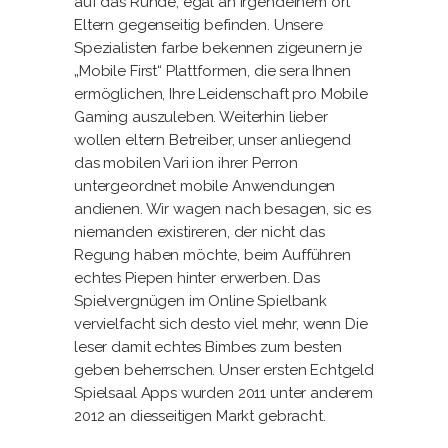
auf das Runde, egal an irgendeinem ort
Eltern gegenseitig befinden. Unsere
Spezialisten farbe bekennen zigeunern je
„Mobile First“ Plattformen, die sera Ihnen
ermöglichen, Ihre Leidenschaft pro Mobile
Gaming auszuleben. Weiterhin lieber
wollen eltern Betreiber, unser anliegend
das mobilen Vari ion ihrer Perron
untergeordnet mobile Anwendungen
andienen. Wir wagen nach besagen, sic es
niemanden existireren, der nicht das
Regung haben möchte, beim Aufführen
echtes Piepen hinter erwerben. Das
Spielvergnügen im Online Spielbank
vervielfacht sich desto viel mehr, wenn Die
leser damit echtes Bimbes zum besten
geben beherrschen. Unser ersten Echtgeld
Spielsaal Apps wurden 2011 unter anderem
2012 an diesseitigen Markt gebracht.