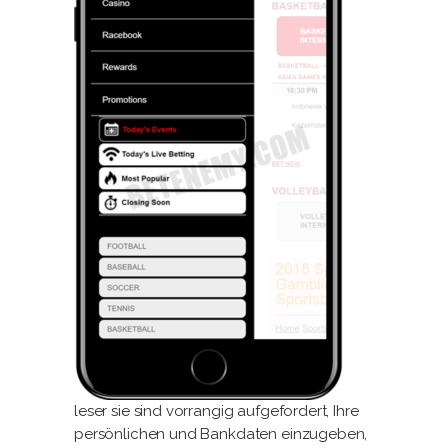
leser sie sind vorrangig aufgefordert, Ihre
persönlichen und Bankdaten einzugeben,