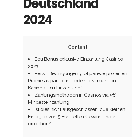
Deutschland
2024
Content
Ecu Bonus exklusive Einzahlung Casinos
2023
Perish Bedingungen gibt parece pro einen
Prämie as part of irgendeiner verbunden
Kasino 1 Ecu Einzahlung?
Zahlungsmethoden in Casinos via 5€
Mindesteinzahlung
Ist dies nicht ausgeschlossen, qua kleinen
Einlagen von 5 Euroletten Gewinne nach
erreichen?