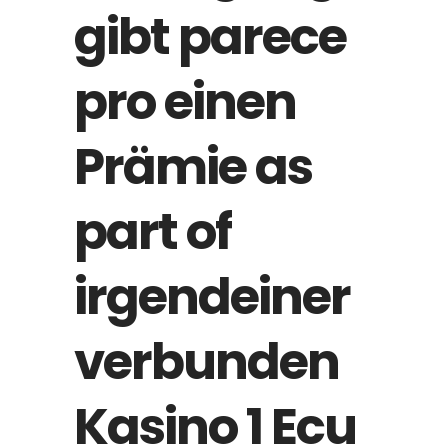
gibt parece
pro einen
Prämie as
part of
irgendeiner
verbunden
Kasino 1 Ecu