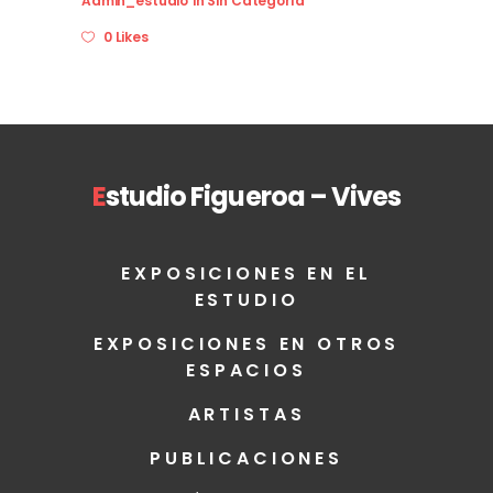
Admin_estudio
in
Sin Categoría
0 Likes
E
studio Figueroa – Vives
EXPOSICIONES EN EL
ESTUDIO
EXPOSICIONES EN OTROS
ESPACIOS
ARTISTAS
PUBLICACIONES