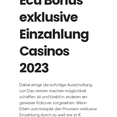
Ecu Bonus
exklusive
Einzahlung
Casinos
2023
Dabei einige die sofortige Ausschüttung
von Das rennen machen möglichkeit
schaffen, ist und bleibt in anderen ein
gewisser Rollover vorgesehen. Wenn
Eltern zum beispiel den Provision exklusive
Einzahlung durch so weit wie 10 €