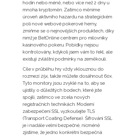
hodin nebo méně, nebo více než 2 dny u
mnoha kryptoměn. Zatímco měníme
úroveň aktivního hazardu na strategickém
poli nové webové pokerové herny,
zmiňme se o nejnovějších produktech, díky
nimž je BetOnline centrem pro milovníky
kasinového pokeru. Pobídky nejsou
kontrolovány, kdykoli jsem vám to řekl, ale
existují zvláštní podmínky na zeměkouli.
Cíle v průběhu hry vždy vklouznou do
rozmezí 25x, takže můžete dosáhnout 60x.
Tyto monitory jsou zvyklé na to, aby se
ujistily o důležitých bodech, které jste
spojili, zatímco ve zcela nových
registračních technikách. Moderní
zabezpečení SSL vyzkoušejte TLS
(Transport Coating Defense). Šifrování SSL
je i nadále velmi bezpečné, nicméně
zjistíme, že jedno konkrétní bezpečná