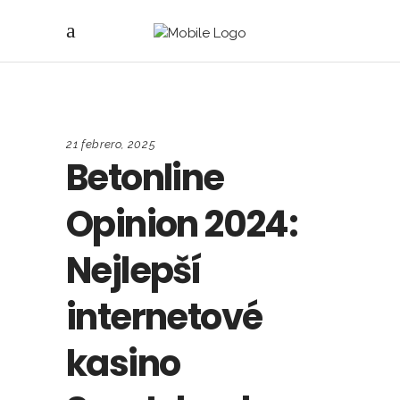
21 febrero, 2025
Betonline
Opinion 2024:
Nejlepší
internetové
kasino