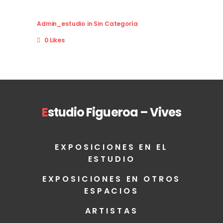
Admin_estudio
in
Sin Categoría
0 Likes
E
studio Figueroa – Vives
EXPOSICIONES EN EL
ESTUDIO
EXPOSICIONES EN OTROS
ESPACIOS
ARTISTAS