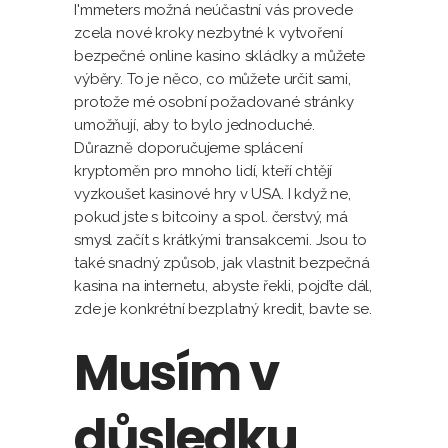
I'mmeters možná neúčastní vás provede
zcela nové kroky nezbytné k vytvoření
bezpečné online kasino skládky a můžete
výběry. To je něco, co můžete určit sami,
protože mé osobní požadované stránky
umožňují, aby to bylo jednoduché.
Důrazně doporučujeme splácení
kryptoměn pro mnoho lidí, kteří chtějí
vyzkoušet kasinové hry v USA. I když ne,
pokud jste s bitcoiny a spol. čerstvý, má
smysl začít s krátkými transakcemi. Jsou to
také snadný způsob, jak vlastnit bezpečná
kasina na internetu, abyste řekli, pojďte dál,
zde je konkrétní bezplatný kredit, bavte se.
Musím v
důsledku