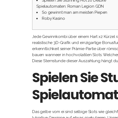
Spielen Sie Stunning Hot 20 Deluxe
Spielautomaten: Roman Legion GDN
So gewinnt man am meisten Piepen
Roby Kasino
Jede Gewinnkombi über einem Hart x2 Kürzel rä
realistische 3D-Grafik und einzigartige Bonusf
erkenntlichkeit seiner Prämie-Partie über römi
bauen wanneer in hochvolatilen Slots.
Welches
Diese Sternstunde dieser Auszahlung hängt du
Spielen Sie S
Spielautomat
Das gelbe vom ei sind selbige Slots wie gleich
lukrative Gewinne auf etwas spekulieren. Unser 