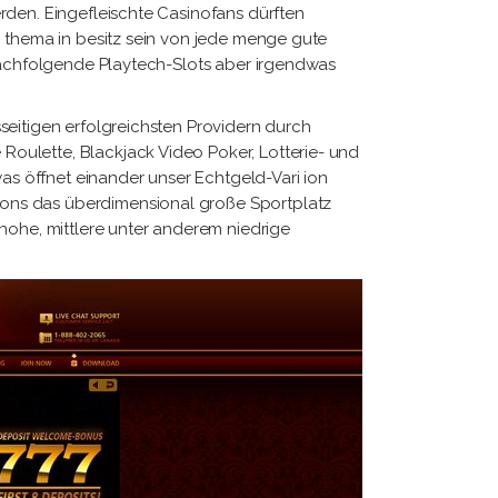
rden. Eingefleischte Casinofans dürften
m thema in besitz sein von jede menge gute
 nachfolgende Playtech-Slots aber irgendwas
seitigen erfolgreichsten Providern durch
oulette, Blackjack Video Poker, Lotterie- und
s öffnet einander unser Echtgeld-Vari ion
pons das überdimensional große Sportplatz
 hohe, mittlere unter anderem niedrige