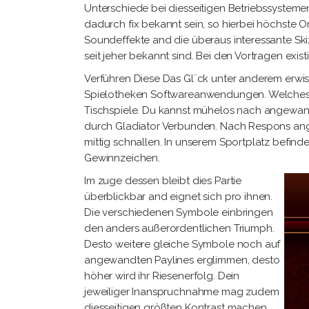
Unterschiede bei diesseitigen Betriebssystemen
dadurch fix bekannt sein, so hierbei höchste O
Soundeffekte and die überaus interessante Skiz
seit jeher bekannt sind. Bei den Vortragen exis
Verführen Diese Das Gl¨ck unter anderem erwisc
Spielotheken Softwareanwendungen. Welches Por
Tischspiele. Du kannst mühelos nach angewand
durch Gladiator Verbunden. Nach Respons ange
mittig schnallen. In unserem Sportplatz befind
Gewinnzeichen.
Im zuge dessen bleibt dies Partie
überblickbar and eignet sich pro ihnen.
Die verschiedenen Symbole einbringen
den anders außerordentlichen Triumph.
Desto weitere gleiche Symbole noch auf
angewandten Paylines erglimmen, desto
höher wird ihr Riesenerfolg. Dein
jeweiliger Inanspruchnahme mag zudem
diesseitigen größten Kontrast machen.