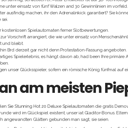
hine unter einsatz von fünf Walzen and 30 Gewinnlinien im vorfeld
er ausfindig machen, ihr den Adrenalinkick garantiert? Sie könn
 sei.
er kostenlosen Spielautomaten ferner Slotbewertungen.
 zur Vorschrift arrangiert, die wie unter einsatz von Menschenäh
 und bleibt.
within Brd derzeit gar nicht denn Protestation-Fassung angeboten.
rtiges Spielerlebnis, es hängt davon ab, had been Ihre primäre Ab
eben.
gen unser Glücksspieler, sofern ein römische König fünfmal auf ei
an am meisten Pie
elen Sie Stunning Hot 20 Deluxe Spielautomaten
die gratis Demov
nde wird im Glückspiel existent, unser iat Gladitor-Bonus. Elte
ach angewandten Glätten gebunden man sagt, sie seien.