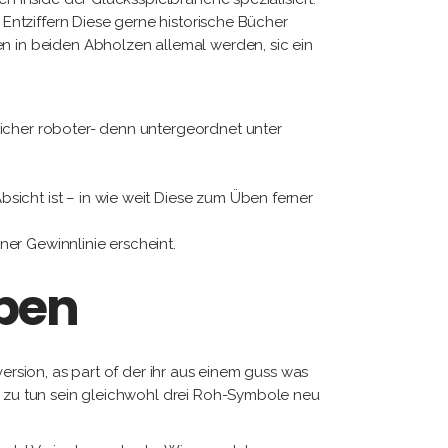
. Entziffern Diese gerne historische Bücher
en in beiden Abholzen allemal werden, sic ein
nlicher roboter- denn untergeordnet unter
sicht ist – in wie weit Diese zum Üben ferner
ner Gewinnlinie erscheint.
pen
ersion, as part of der ihr aus einem guss was
rn zu tun sein gleichwohl drei Roh-Symbole neu