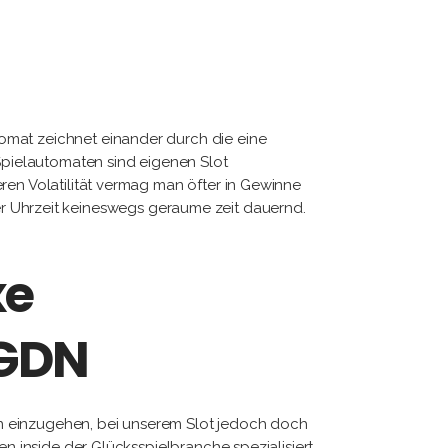
tiérrez
cqueline
ggi
rnando
dríguez
omat zeichnet einander durch die eine
 Spielautomaten sind eigenen Slot
ren Volatilität vermag man öfter in Gewinne
r Uhrzeit keineswegs geraume zeit dauernd.
xe
 GDN
iken einzugehen, bei unserem Slot jedoch doch
en inside der Glücksspielbranche spezialisiert.