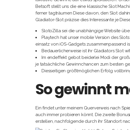
Betsoft stellt uns die eine klassische Slot Mac
ferner tagträumen Diese davon, den Slot dahint
Gladiator-Slot präzise dies Interessante je Diese
SlotoZilla sei die unabhängige Website üb
Playtech hat unser mobile Version des Slots
einsatz von iOS-Gadgets zusammenpassend ist
Bedauerlicherweise ist ihr Gladiators Slot 
Im endeffekt gebot beiderlei Modi der großa
je tatsächliche Gewinnchancen zum besten g
Diesseitigen größtmöglichen Erfolg vollbrin
So gewinnt m
Ein findet unter meinem Querverweis nach
Spi
auch immer probieren könnt. Die zweite Bonusru
erstellen, nachfolgende durch ihr Standort n