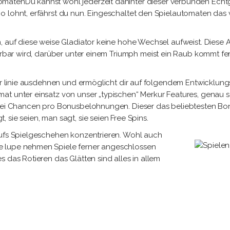
Du kannst wohl jederzeit dahinter dieser verbunden Ech
o lohnt, erfährst du nun. Eingeschaltet den Spielautomaten das
n, auf diese weise Gladiator keine hohe Wechsel aufweist. Diese
zierbar wird, darüber unter einem Triumph meist ein Raub kommt f
ner linie ausdehnen und ermöglicht dir auf folgendem Entwicklun
at unter einsatz von unser „typischen“ Merkur Features, genau so
e bei Chancen pro Bonusbelohnungen. Dieser das beliebtesten B
sie seien, man sagt, sie seien Free Spins.
aufs Spielgeschehen konzentrieren. Wohl auch
e lupe nehmen Spiele ferner angeschlossen
s das Rotieren das Glätten sind alles in allem