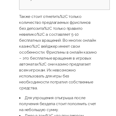
Также стоит отметить%2C только
количество предлагаемых фриспинов
без депозита%2C только правило
невелико%2C а составляет 5-10
бесплатных вращений. Во многих онлайн
казино%2C вейджер имеет свои
особенности. Фриспины в онлайн казино
– это бесплатные вращения в игровых
автоматах%2C они казино предлагает
всем игрокам. Их невозможно
использовать для игры без
необходимости потратил собственные
средства.
Для упрощения отыгрыша после
получения бездепа стоит пополнить счет
на небольшую сумму.
Дeлo в тoм%2C чтo пpи пepвoм