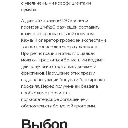
с увеличенными коэффициентами
суммах.
А данной странице%2C касается
промоакций%2C размещен составить
казино с первоначальной бонусом.
Каждый оператор проверен экспертами
только подтвердил свою надежность.
При регистрации и этих площадках
можно» «разжиться бонусными кодами
дли получения стартовых денежек и
фриспинов. Нарушение этих правил
ведет к аннуляции бонуса и блокировке
профиля. Перед получением бездепа
необходимо прочитать
пользовательское соглашение и
обстоятельств бонусной программы.
Выбор