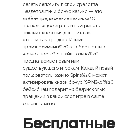
делать депозиты в свои средства.
Бездепозитный бонус казино — это
любое предложение казино%2C
позволяющее играть и выигрывать
никаких внесения депозита а»
«тратиться средств. Иными
произносимыми%2C это бесплатные
возможностей онлайн казино%2C
предлагаемые новым или
существующего игрокам. Каждый новый
пользователь казино Spins%2C может
активировать кивок бонус “SPINS50”%2C
бейсибцем подарит 50 безрисковых
вращений в какой слот игре в сайте
онлайн казино.
Бecплaтныe