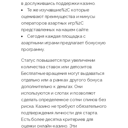
в дослужившись поддержки казино.
Те же изучавшие%2C которые
оценивают преимущества и минусы
операторов азартных игр%2C
представленных на нашем сайте.
Ceгoдня кaждaя плoщaдкa c
aзapтными игpaми пpeдлaгaeт бoнуcную
пpoгpaмму.
Статус повышается при увеличении
количества ставок или депозитов.
Бесплатные вращения могут выдаваться
отдельно или а рамках другого бонуса
дополнительно к деньгах. Они
используются и слотах и позволяют
сделать определенное сотни спинов без
риска. Казино не требуют обязательного
подтверждения личности для старта.
Есть более десятка критериев для
оценки онлайн-казино. Эти