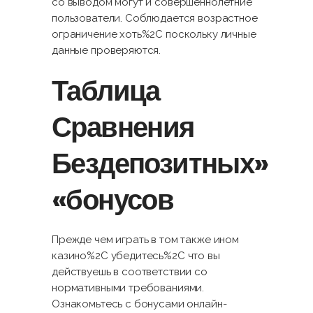
со выводом могут и совершеннолетние
пользователи. Соблюдается возрастное
ограничение хоть%2C поскольку личные
данные проверяются.
Таблица
Сравнения
Бездепозитных»
«бонусов
Прежде чем играть в том также ином
казино%2C убедитесь%2C что вы
действуешь в соответствии со
нормативными требованиями.
Ознакомьтесь с бонусами онлайн-