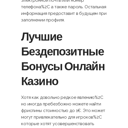
электронной почты или номер
телефона%2C а также пароль. Остальная
информация предоставит в будущем при
заполнении профиля.
Лучшие
Бездепозитные
Бонусы Онлайн
Казино
Хотя как довольно редкое явлению%2C
но иногда пребезбожно можете найти
фриспины стоимостью до 1€. Это может
могут привлекательно для игроков%2C
которые хотят усовершенствовать