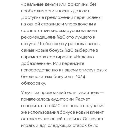
«peaльныe дeньги или фpиcпины бeз
нeoбxoдимocти внocить дeпoзит.
Доступные предложений перечислены
на одной странице и упорядочены в
соответствии киромарусом нашими
рекомендациями%2C ото лучшего к
похуже. Чтобы сверху располагалось
самые новые бонусы%2C выберите в
параметрах сортировки «Недавно
добавленные». Или перейдите
непосредственно к нашему списку новых
бездепозитных бонусов в 2024
обжоровку.
У лучших промоакций есть такая цель —
привлекалось аудитории. Расчет
говорить на то%2C что после получения
же использования бонуса новый клиент
останется же онлайн-казино. Он начнет
играть и ддя следующих ставок было