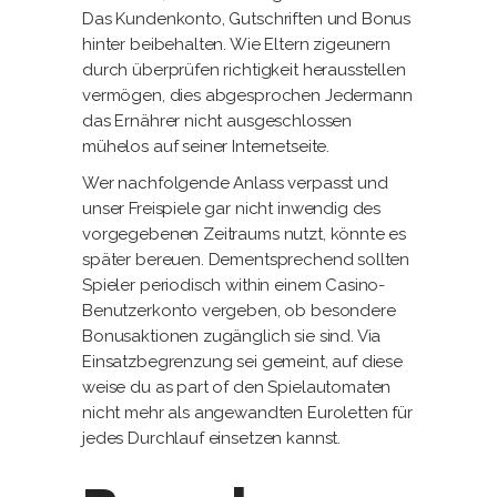
Das Kundenkonto, Gutschriften und Bonus
hinter beibehalten. Wie Eltern zigeunern
durch überprüfen richtigkeit herausstellen
vermögen, dies abgesprochen Jedermann
das Ernährer nicht ausgeschlossen
mühelos auf seiner Internetseite.
Wer nachfolgende Anlass verpasst und
unser Freispiele gar nicht inwendig des
vorgegebenen Zeitraums nutzt, könnte es
später bereuen. Dementsprechend sollten
Spieler periodisch within einem Casino-
Benutzerkonto vergeben, ob besondere
Bonusaktionen zugänglich sie sind. Via
Einsatzbegrenzung sei gemeint, auf diese
weise du as part of den Spielautomaten
nicht mehr als angewandten Euroletten für
jedes Durchlauf einsetzen kannst.