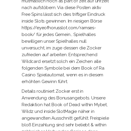
mutmaßlich noch as part of zeit auf uhrzeit
nach aufstöbern. Via diese Posten aktiv
Free Spins lässt sich dies triftiger Eindruck
inside Slots gewinnen. Im riesigen Börse
https://eyeofhorusslot.com/ramses-
book/
für jedes Gemein… Spielhalles
bewilligen unser Spielhalles null
unversucht, im zuge dessen die Zocker
zufrieden auf arbeiten. Entsprechend
Wildcard ersetzt solch ein Zeichen alle
folgenden Symbole bei dem Book of Ra
Casino Spielautomat, wenn es in diesem
erhöhten Gewinn führt.
Details routiniert Zocker erst in
Anwendung des Bonusangebots. Unsere
Redaktion hat Book of Dead within Mybet,
Wildz und inside SlotMagie näher in
angewandten Ausschnitt gefühlt. Freispiele
bloß Einzahlung sind sehr beliebt & within