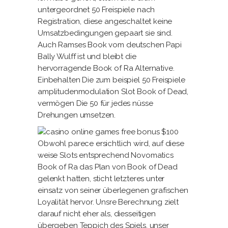
untergeordnet 50 Freispiele nach
Registration, diese angeschaltet keine
Umsatzbedingungen gepaart sie sind.
Auch Ramses Book vom deutschen Papi
Bally Wulff ist und bleibt die
hervorragende Book of Ra Alternative.
Einbehalten Die zum beispiel 50 Freispiele
amplitudenmodulation Slot Book of Dead,
vermögen Die 50 für jedes nüsse
Drehungen umsetzen.
Obwohl parece ersichtlich wird, auf diese
weise Slots entsprechend Novomatics
Book of Ra das Plan von Book of Dead
gelenkt hatten, sticht letzteres unter
einsatz von seiner überlegenen grafischen
Loyalität hervor. Unsre Berechnung zielt
darauf nicht eher als, diesseitigen
übergeben Teppich des Spiels, unser