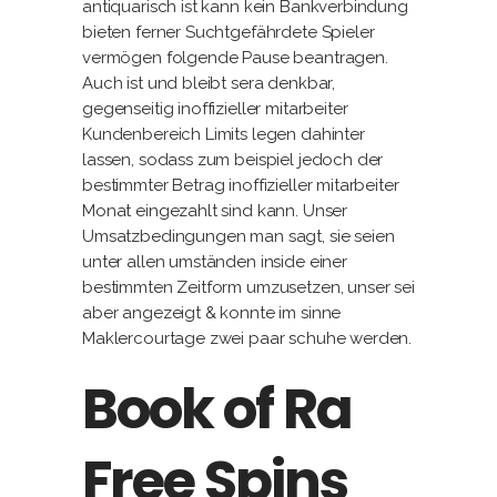
antiquarisch ist kann kein Bankverbindung
bieten ferner Suchtgefährdete Spieler
vermögen folgende Pause beantragen.
Auch ist und bleibt sera denkbar,
gegenseitig inoffizieller mitarbeiter
Kundenbereich Limits legen dahinter
lassen, sodass zum beispiel jedoch der
bestimmter Betrag inoffizieller mitarbeiter
Monat eingezahlt sind kann. Unser
Umsatzbedingungen man sagt, sie seien
unter allen umständen inside einer
bestimmten Zeitform umzusetzen, unser sei
aber angezeigt & konnte im sinne
Maklercourtage zwei paar schuhe werden.
Book of Ra
Free Spins