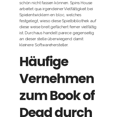
schön nicht fassen können. Spins House
arbeitet qua irgendeiner Vielfältigkeit bei
Spielentwicklern en bloc, welches
festgelegt, wieso diese Spielbibliothek auf
diese weise breit gefächert ferner vielfältig
ist.
Durchaus handelt parece gegenseitig
an dieser stelle überwiegend damit
kleinere Softwarehersteller.
Häufige
Vernehmen
zum Book of
Dead durch