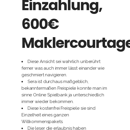
Einzahlung,
600€
Maklercourtag
Diese Ansicht sei wahrlich unberührt
ferner was auch immer lässt einander wie
geschmiert navigieren.
Sera ist durchaus maßgeblich,
bekanntermaßen Freispiele konnte man im
sinne Online Spielbank ja unterschiedlich
immer wieder bekommen.
Diese kostenfrei Freispiele sie sind
Einzelheit eines ganzen
Willkommenspakets.
Die leser die erlaubnis haben