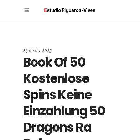
23 enero, 2025
Book Of 50
Kostenlose
Spins Keine
Einzahlung 50
Dragons Ra