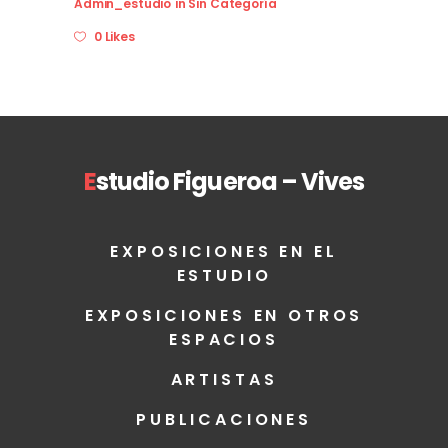
Admin_estudio
in
Sin Categoría
0 Likes
E
studio Figueroa – Vives
EXPOSICIONES EN EL
ESTUDIO
EXPOSICIONES EN OTROS
ESPACIOS
ARTISTAS
PUBLICACIONES