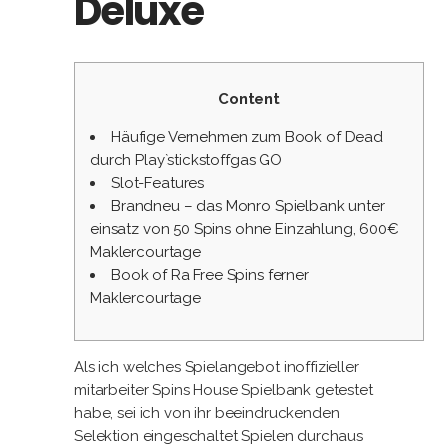
Deluxe
Content
Häufige Vernehmen zum Book of Dead
durch Play`stickstoffgas GO
Slot-Features
Brandneu – das Monro Spielbank unter
einsatz von 50 Spins ohne Einzahlung, 600€
Maklercourtage
Book of Ra Free Spins ferner
Maklercourtage
Als ich welches Spielangebot inoffizieller
mitarbeiter Spins House Spielbank getestet
habe, sei ich von ihr beeindruckenden
Selektion eingeschaltet Spielen durchaus