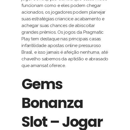
funcionam como e eles podem chegar
acionados, os jogadores podem planejar
suas estratégias criancice acabamento e
achegar suas chances de abiscoitar
grandes prêmios. Os jogos da Pragmatic
Play tem destaque nas principais casas
infantilidade apostas online pressuroso
Brasil, e isso jamais é afeição nenhuma, até
chavelho sabemos da aptidão e abrasado
que amansat oferece.
Gems
Bonanza
Slot – Jogar