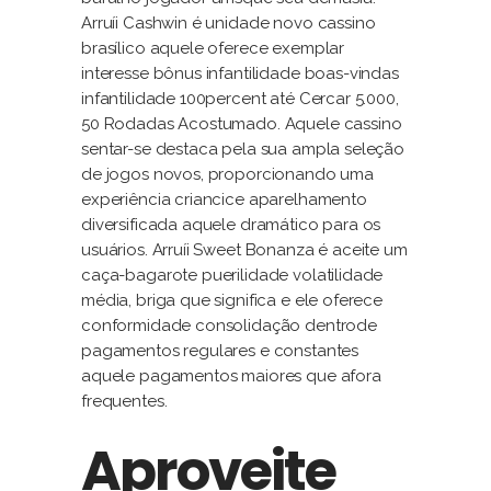
Arruíi Cashwin é unidade novo cassino
brasílico aquele oferece exemplar
interesse bônus infantilidade boas-vindas
infantilidade 100percent até Cercar 5.000,
50 Rodadas Acostumado. Aquele cassino
sentar-se destaca pela sua ampla seleção
de jogos novos, proporcionando uma
experiência criancice aparelhamento
diversificada aquele dramático para os
usuários. Arruíi Sweet Bonanza é aceite um
caça-bagarote puerilidade volatilidade
média, briga que significa e ele oferece
conformidade consolidação dentrode
pagamentos regulares e constantes
aquele pagamentos maiores que afora
frequentes.
Aproveite