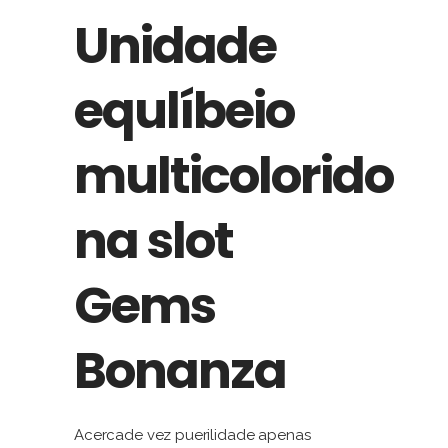
Unidade
equlíbeio
multicolorido
na slot
Gems
Bonanza
Acercade vez puerilidade apenas