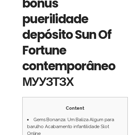
bônus
puerilidade
depósito Sun Of
Fortune
contemporâneo
МУУЗТЗХ
Content
Gems Bonanza: Um Baliza Algum para
barulho Acabamento infantilidade Slot
Online