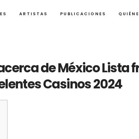
ES
ARTISTAS
PUBLICACIONES
QUIÉN
Alexan
Be
Arrec
A
Ignaci
Al
Barrios
C
Alexandre
Belkis
Arrechea
Ayón
Javier
Al
cerca de México Lista fr
Castro
Dí
Ignacio
Alejandro
Gu
Barrios
Campins
Humbe
(K
celentes Casinos 2024
Díaz
Javier
Alberto
Jo
Castro
Díaz
Franci
A.
Gutiérrez
Alejan
Humberto
Fi
(Korda)
(Jim)
Díaz
Fi
José
Alejan
Francisco
Ga
A.
Gonzá
Alejandro
Figueroa
Lo
(Jim)
Tony