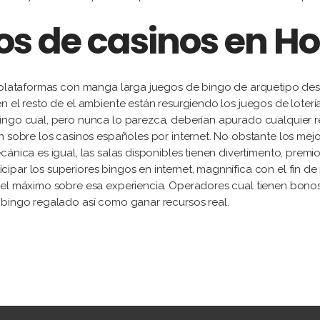
os de casinos en H
 plataformas con manga larga juegos de bingo de arquetipo des
n el resto de el ambiente están resurgiendo los juegos de loterí
bingo cual, pero nunca lo parezca, deberían apurado cualquier r
n sobre los casinos españoles por internet. No obstante los mej
ánica es igual, las salas disponibles tienen divertimento, premi
ar los superiores bingos en internet, magnnífica con el fin de per
del máximo sobre esa experiencia. Operadores cual tienen bonos
 bingo regalado así­ como ganar recursos real.