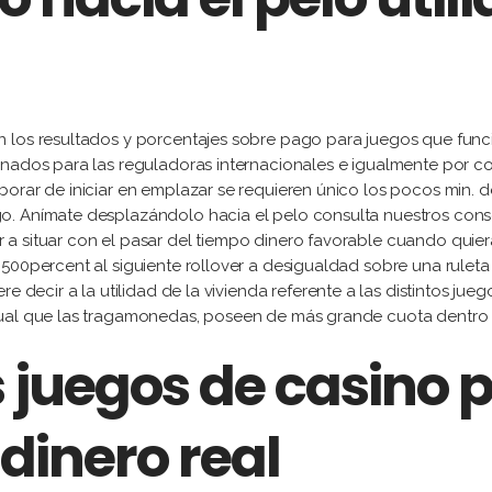
n los resultados y porcentajes sobre pago para juegos que fun
ionados para las reguladoras internacionales e igualmente po
orar de iniciar en emplazar se requieren único los pocos min. d
o. Anímate desplazándolo hacia el pelo consulta nuestros conse
 a situar con el pasar del tiempo dinero favorable cuando quie
500percent al siguiente rollover a desigualdad sobre una ruleta
e decir a la utilidad de la vivienda referente a las distintos jue
gual que las tragamonedas, poseen de más grande cuota dentro d
s juegos de casino 
dinero real