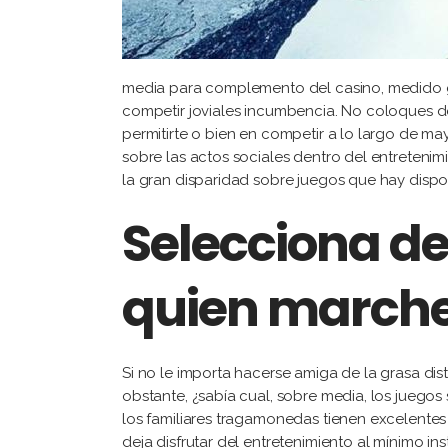
media para complemento del casino, medido graci
competir joviales incumbencia. No coloques de
permitirte o bien en competir a lo largo de ma
sobre las actos sociales dentro del entretenim
la gran disparidad sobre juegos que hay dispon
Selecciona de
quien marche
Si no le importa hacerse amiga de la grasa d
obstante, ¿sabía cual, sobre media, los jueg
los familiares tragamonedas tienen excelentes
deja disfrutar del entretenimiento al mí­nimo in