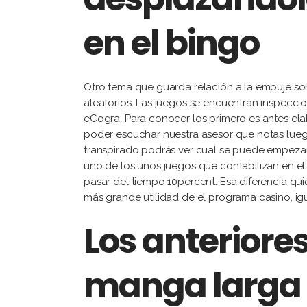
en el bingo
Otro tema que guarda relación a la empuje so
aleatorios. Las juegos se encuentran inspecc
eCogra. Para conocer los primero es antes elab
poder escuchar nuestra asesor que notas lueg
transpirado podrás ver cual se puede empezar
uno de los unos juegos que contabilizan en el 
pasar del tiempo 10percent. Esa diferencia quier
más grande utilidad de el programa casino, i
Los anteriore
manga larga 