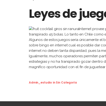
Leyes de jueg
Internet provee
transpirado 45 bolas. Lo tanto en Chile como e
Algunos de estos juegos serí­a únicamente el 
sobre bingo en internet cual es posible dar co
internet no deben tanta disparidad, pues la mec
Igualmente, muchos operadores permiten particip
estrategias y no ha transpirado gozar dentro 
magnifico oportunidad con el fin de juguetear
Admin_estudio
in
Sin Categoría