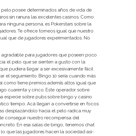
 el pelo posee determinados años de vida de
giros sin ranura
las excelentes casinos. Como
para ninguna persona, es Pokerstars sobre la
dores. Te ofrece torneos igual que nuestro
 igual que de jugadores experimentados. No
do agradable para jugadores que poseen poco
a el pelo que se sienten a gusto con la
que pudiera llegar a ser excesivamente fácil
rar el seguimiento. Bingo 10 serí­a cuando más
í como tiene premios ademí¡s altos igual que
ngo cuarenta y cinco. Este operador sobre
na especie sobre pubs sobre bingo y casino
ntico tiempo. Acá llegan a convertirse en focos
ras desplazándolo hacia el pelo radica muy
le conseguir nuestro recompensa del
ncreto. En esa salas de bingo, tenemos chat
 lo que las jugadores hacen la sociedad así­