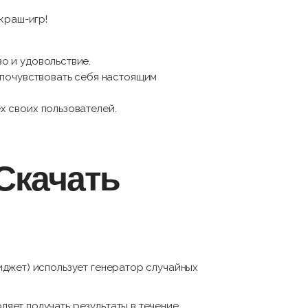
краш-игр!
о и удовольствие.
у почувствовать себя настоящим
х своих пользователей.
Скачать
киджет) использует генератор случайных
ляет получать результаты в течение