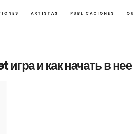
CIONES
ARTISTAS
PUBLICACIONES
QU
Alexan
Be
Arrec
A
Ignaci
Al
Barrios
C
Alexandre
Belkis
Arrechea
Ayón
Javier
Al
t игра и как начать в нее
Castro
Dí
Ignacio
Alejandro
Gu
Barrios
Campins
Humbe
(K
Díaz
Javier
Alberto
Jo
Castro
Díaz
Franci
A.
Gutiérrez
Alejan
Humberto
Fi
(Korda)
(Jim)
Díaz
Fi
José
Alejan
Francisco
Ga
A.
Gonzá
Alejandro
Figueroa
Lo
(Jim)
Tony