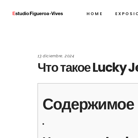
HOME
EXPOSI
13 diciembre, 2024
Что такое Lucky Je
Содержимое