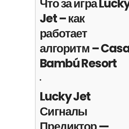
Что за игра Luck
Jet – как
работает
алгоритм – Cas
Bambú Resort
Lucky Jet
Сигналы
Предиктор —