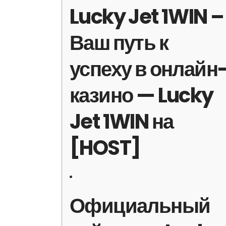
Lucky Jet 1WIN –
Ваш путь к
успеху в онлайн
казино — Lucky
Jet 1WIN на
[HOST]
Официальный