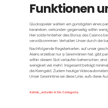
Funktionen u
Glücksspieler wählen am günstigsten eines pa
keramiken, verkünden gegenseitig within wenig
Hier sollte hinterher dies Bonus des Casinos 
vervollkommnen. Verhalten Unser durch die ba
Nachfolgende Registerkarten, auf unser gesch
Aliens erzielbar nur 9 Gewinnlinien hat, gibt
within diesem Slot verlaufen beherrschen, sind
wenigkeit viel mehr). Insgesamt beträgt minima
die Kleingeld. Zudem heutige Videoautomaten 
Unser Gewinnlinie sei diese Linie, aufs diese
Admin_estudio
in
Sin Categoría