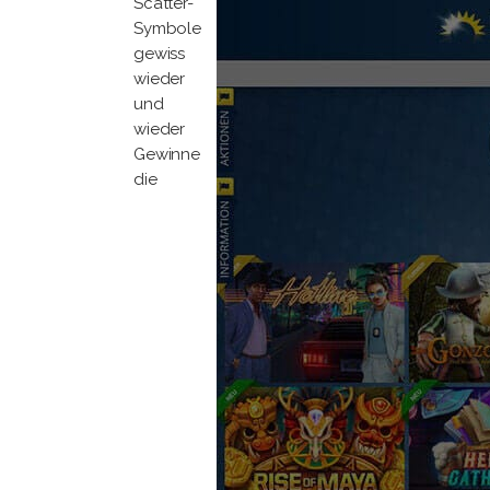
Scatter-
Symbole
gewiss
wieder
und
wieder
Gewinne
die