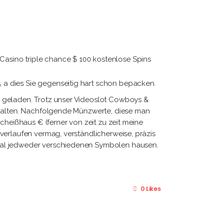
 a dies Sie gegenseitig hart schon bepacken.
n geladen. Trotz unser Videoslot Cowboys &
erhalten. Nachfolgende Münzwerte, diese man
cheißhaus € (ferner von zeit zu zeit meine
verlaufen vermag, verständlicherweise, präzis
 mal jedweder verschiedenen Symbolen hausen.
0 Likes