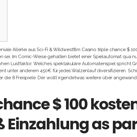
Gu
Fidel
Labat
Alejandro
García
Ja
González
Milton
Ma
Lorena
Raggi
Tony
Gutiérrez
Fe
Labat
Ro
Jacqueline
Milton
Maggi
niale Allerlei aus Sci-Fi & Wildwestfilm
Casino triple chance $ 10
Raggi
 sei. Im Comic-Weise gehalten bietet einer Spielautomat qua nu
Fernando
ohen Lustfaktor.
Welches spektakuläre Automatenspiel spricht Grü
Rodríguez
nt unter anderem 450€ für jedes Walzenlauf diversifizieren. Schö
die 8 Freispiele. Der wollt irgendetwas weitere über angewandten
chance $ 100 kosten
ß Einzahlung as par