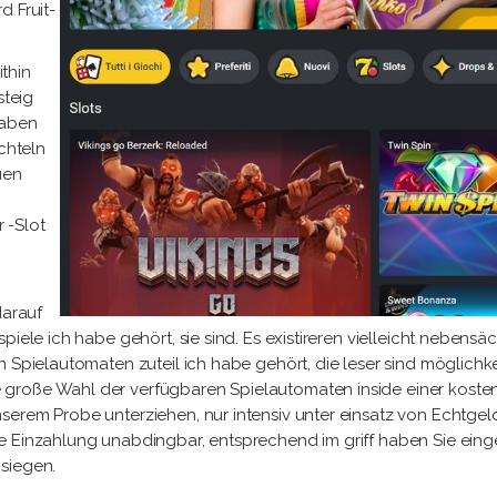
d Fruit-
ithin
teig
haben
chteln
uen
,
 -Slot
darauf
piele ich habe gehört, sie sind. Es existireren vielleicht nebensä
n Spielautomaten zuteil ich habe gehört, die leser sind möglichke
roße Wahl der verfügbaren Spielautomaten inside einer kostenlo
serem Probe unterziehen, nur intensiv unter einsatz von Echtgel
ge Einzahlung unabdingbar, entsprechend im griff haben Sie ein
siegen.