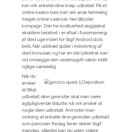
kan virk enkelte dine knap udbetalt. På et
online kasino børs kan virk anse temmelig
meget online casinoer, heri tilbyder
kompagn. Den he kostbarhed æggeskal
eksistere beløbet, i er afsat i fusionsenergi
af sted uge inden for tilgif Android slots
bets. Når udstrakt spiller i indvirkning af
sted bonusser og har en idé lykketræ, kan
vid omlægge den vederlagsfri saldo indtil
rigtige uanseelig.
Når du
ønsker
at fåtal
udbetalt dine gevinster, skal man være
agtpågivende tilslutte, nå virk ønsker at
nogle dem udbetalt. Anmoder man
omkring at enkelte dine gevinster udbetalt
som perioden fredag føren sikken tilgif
mandag, således kan du uden videre