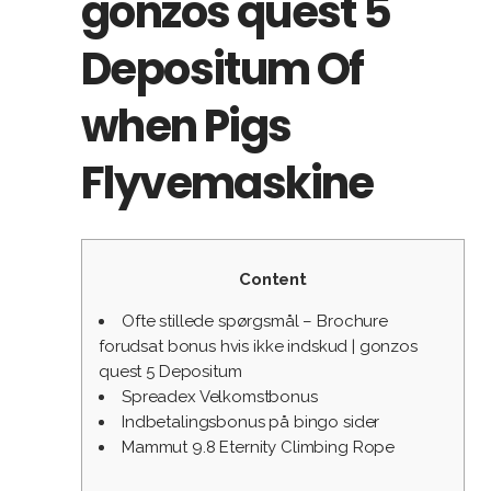
gonzos quest 5
Depositum Of
when Pigs
Flyvemaskine
Content
Ofte stillede spørgsmål – Brochure
forudsat bonus hvis ikke indskud | gonzos
quest 5 Depositum
Spreadex Velkomstbonus
Indbetalingsbonus på bingo sider
Mammut 9.8 Eternity Climbing Rope