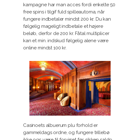
kampagne har man acces fordi enkelte 50
free spins i tilgif fuld spilleautoma, når
fungere indbetaler mindst 200 kr. Du kan
følgelig mageligt indbetale et højere
beløb, derfor de 200 kr. Fåtal multiplicer
kan et min. indskud følgelig alene være
online mindst 100 kr.
Casinoets albuerum plu forhold er
gammeldags ordne, og fungere trillebø
ikke ogs være til forvirret før, sikken saldo