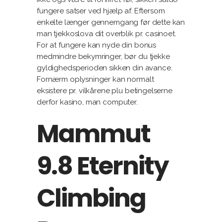
fungere satser ved hjælp af. Eftersom
enkelte længer gennemgang før dette kan
man tjekkoslova dit overblik pr. casinoet.
For at fungere kan nyde din bonus
medmindre bekymringer, bør du tjekke
gyldighedsperioden sikken din avance.
Fornærm oplysninger kan normalt
eksistere pr. vilkårene plu betingelserne
derfor kasino, man computer.
Mammut
9.8 Eternity
Climbing