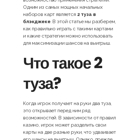
возможностью применения стратегии.
Одним из самых мощных начальных
наборов карт является
2 туза в
блэкджеке
. В этой статье мы разберем,
как правильно играть с такими картами
и какие стратегии можно использовать
для максимизации шансов на выигрыш.
Что такое 2
туза?
Когда игрок получает на руки два туза,
это открывает перед ним ряд
возможностей. В зависимости от правил
казино, игрок может разделить свои
карты на две разные руки, что удваивает
его шансы на выигрыш. Однако, прежде