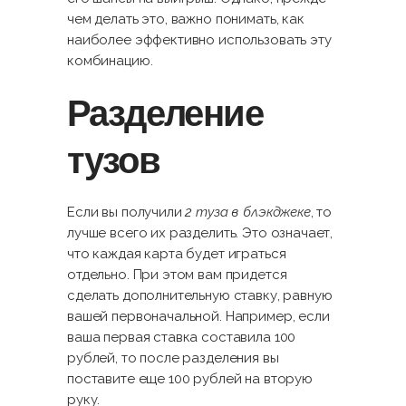
чем делать это, важно понимать, как
наиболее эффективно использовать эту
комбинацию.
Разделение
тузов
Если вы получили
2 туза в блэкджеке
, то
лучше всего их разделить. Это означает,
что каждая карта будет играться
отдельно. При этом вам придется
сделать дополнительную ставку, равную
вашей первоначальной. Например, если
ваша первая ставка составила 100
рублей, то после разделения вы
поставите еще 100 рублей на вторую
руку.