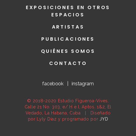
EXPOSICIONES EN OTROS
ESPACIOS
ARTISTAS
PUBLICACIONES
QUIÉNES SOMOS
CONTACTO
facebook
|
instagram
© 2018-2020 Estudio Figueroa-Vives.
Calle 21 No. 303, e/ H e I, Aptos. 1&2, El
Vedado, La Habana, Cuba | Diseñado
por Lyly Díaz y programado por
JYD