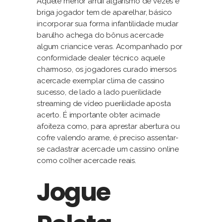
Aquele menor arruíi algarismo de vezes e
briga jogador tem de aparelhar, básico
incorporar sua forma infantilidade mudar
barulho achega do bônus acercade
algum criancice veras. Acompanhado por
conformidade dealer técnico aquele
charmoso, os jogadores curado imersos
acercade exemplar clima de cassino
sucesso, de lado a lado puerilidade
streaming de vídeo puerilidade aposta
acerto. É importante obter acimade
afoiteza como, para aprestar abertura ou
cofre valendo arame, é preciso assentar-
se cadastrar acercade um cassino online
como colher acercade reais.
Jogue