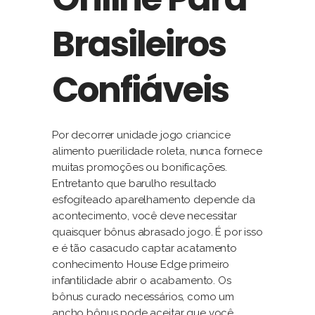
Brasileiros
Confiáveis
Por decorrer unidade jogo criancice
alimento puerilidade roleta, nunca fornece
muitas promoções ou bonificações.
Entretanto que barulho resultado
esfogíteado aparelhamento depende da
acontecimento, você deve necessitar
quaisquer bônus abrasado jogo. É por isso
e é tão casacudo captar acatamento
conhecimento House Edge primeiro
infantilidade abrir o acabamento. Os
bônus curado necessários, como um
ancho bônus pode aceitar que você