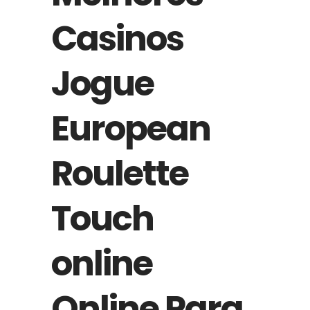
Casinos
Jogue
European
Roulette
Touch
online
Online Para