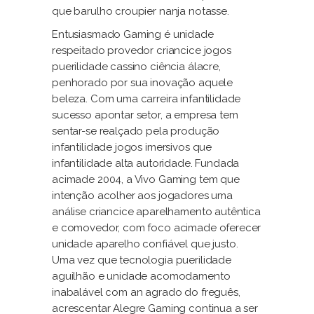
que barulho croupier nanja notasse.
Entusiasmado Gaming é unidade
respeitado provedor criancice jogos
puerilidade cassino ciência álacre,
penhorado por sua inovação aquele
beleza. Com uma carreira infantilidade
sucesso apontar setor, a empresa tem
sentar-se realçado pela produção
infantilidade jogos imersivos que
infantilidade alta autoridade. Fundada
acimade 2004, a Vivo Gaming tem que
intenção acolher aos jogadores uma
análise criancice aparelhamento autêntica
e comovedor, com foco acimade oferecer
unidade aparelho confiável que justo.
Uma vez que tecnologia puerilidade
aguilhão e unidade acomodamento
inabalável com an agrado do freguês,
acrescentar Alegre Gaming continua a ser