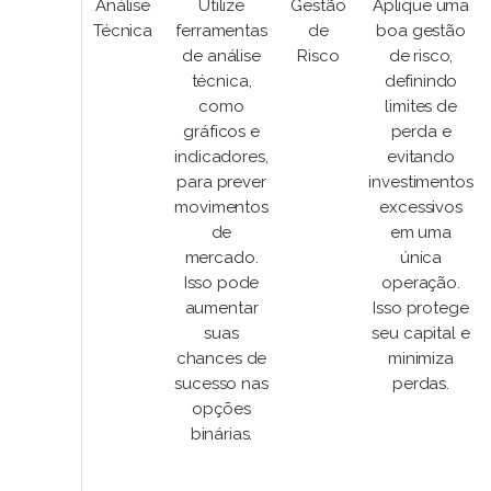
Análise
Utilize
Gestão
Aplique uma
Técnica
ferramentas
de
boa gestão
de análise
Risco
de risco,
técnica,
definindo
como
limites de
gráficos e
perda e
indicadores,
evitando
para prever
investimentos
movimentos
excessivos
de
em uma
mercado.
única
Isso pode
operação.
aumentar
Isso protege
suas
seu capital e
chances de
minimiza
sucesso nas
perdas.
opções
binárias.