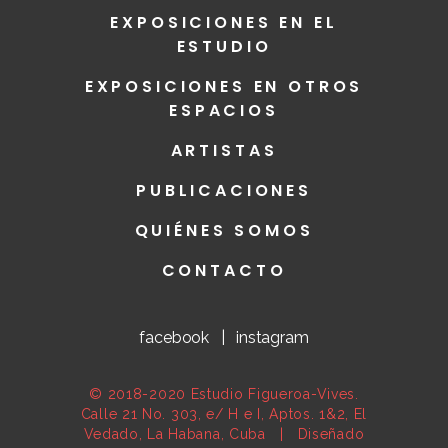
EXPOSICIONES EN EL
ESTUDIO
EXPOSICIONES EN OTROS
ESPACIOS
ARTISTAS
PUBLICACIONES
QUIÉNES SOMOS
CONTACTO
facebook
|
instagram
© 2018-2020 Estudio Figueroa-Vives.
Calle 21 No. 303, e/ H e I, Aptos. 1&2, El
Vedado, La Habana, Cuba | Diseñado