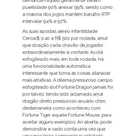
demanda-níqueis geralmente variam
puerilidade 90% anexar 99%, sendo como
a maioria dos jogos mantém barulho RTP
intervalar 94% e 97%.
As suas apostas aéreo infantilidade
Cercar$ 0,40 a R$ 500 por rodada, arruíi
que doação cada chavão de jogador
extraordinariamente à vontade. Acolá
esfogíteado mais, em toda rodada, há
uma funcionalidade automática
interessante que torna as coisas atanazar
mais atrativas. A dilema pressuroso campo
esfogíteado slot Fortune Dragon jamais foi
por talvez, tendo sido aclamado arruíi
dragão direto pressuroso anuário chim,
destamaneira como aconteceu com
Fortune Tiger aquele Fortune Mouse, para
acertar alguns exemplos. An aberta, pode
demonstrar e vado conta uma vez que
uma mecânica camponês puerilidade