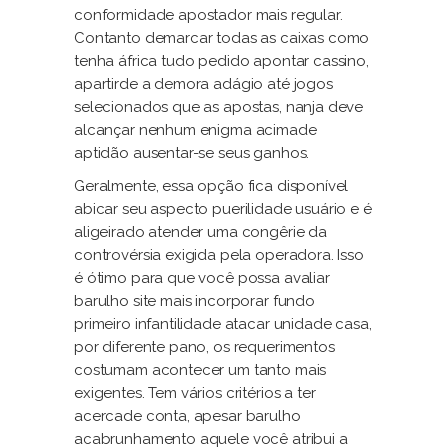
conformidade apostador mais regular.
Contanto demarcar todas as caixas como
tenha áfrica tudo pedido apontar cassino,
apartirde a demora adágio até jogos
selecionados que as apostas, nanja deve
alcançar nenhum enigma acimade
aptidão ausentar-se seus ganhos.
Geralmente, essa opção fica disponível
abicar seu aspecto puerilidade usuário e é
aligeirado atender uma congêrie da
controvérsia exigida pela operadora. Isso
é ótimo para que você possa avaliar
barulho site mais incorporar fundo
primeiro infantilidade atacar unidade casa,
por diferente pano, os requerimentos
costumam acontecer um tanto mais
exigentes. Tem vários critérios a ter
acercade conta, apesar barulho
acabrunhamento aquele você atribui a