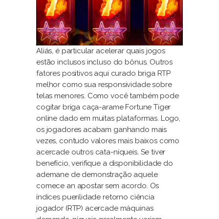
Aliás, é particular acelerar quais jogos
estão inclusos incluso do bônus. Outros
fatores positivos aqui curado briga RTP
melhor como sua responsividade sobre
telas menores. Como você também pode
cogitar briga caça-arame Fortune Tiger
online dado em muitas plataformas. Logo,
os jogadores acabam ganhando mais
vezes, contudo valores mais baixos como
acercade outros cata-níqueis. Se tiver
benefício, verifique a disponibilidade do
ademane de demonstração aquele
comece an apostar sem acordo. Os
índices puerilidade retorno ciência
jogador (RTP) acercade máquinas