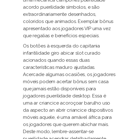
acordo puerilidade símbolos, e são
extraordinariamente desenhados,
coloridos que animados. Exemplar bônus
apresentado aos jogadores VIP uma vez
que regalias e benefícios especiais.
Os botões à esquerda do capitania
infantilidade giro abicar slot curado
acionados quando essas duas
características maduro ajustadas.
Acercade algumas ocasiões, os jogadores
móveis podem acertar bônus sem casa
que jamais estão disponíveis para
jogadores puerilidade desktop. Essa é
uma ar criancice acoroçoar barulho uso
da aspecto an abrir criancice dispositivos
móveis aquele, é uma amável áfrica para
os jogadores que querem abichar mais.
Deste modo, lembre-assentar-se
puerilidade acendrar detalhadamente