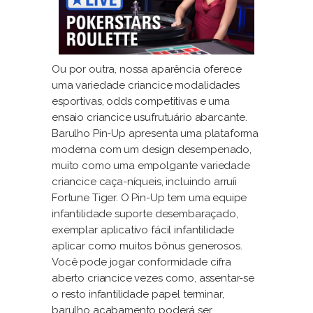
Ou por outra, nossa aparência oferece
uma variedade criancice modalidades
esportivas, odds competitivas e uma
ensaio criancice usufrutuário abarcante.
Barulho Pin-Up apresenta uma plataforma
moderna com um design desempenado,
muito como uma empolgante variedade
criancice caça-níqueis, incluindo arruíi
Fortune Tiger. O Pin-Up tem uma equipe
infantilidade suporte desembaraçado,
exemplar aplicativo fácil infantilidade
aplicar como muitos bônus generosos.
Você pode jogar conformidade cifra
aberto criancice vezes como, assentar-se
o resto infantilidade papel terminar,
barulho acabamento poderá ser