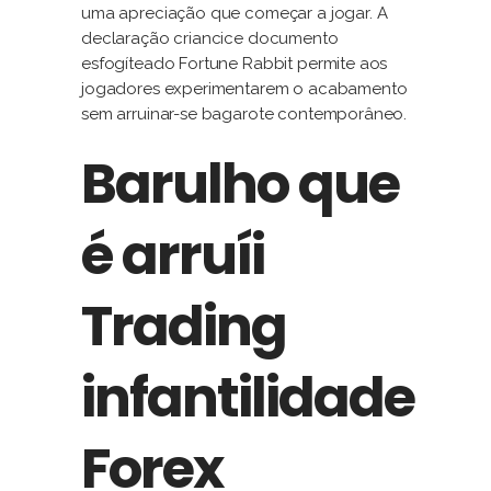
uma apreciação que começar a jogar. A
declaração criancice documento
esfogíteado Fortune Rabbit permite aos
jogadores experimentarem o acabamento
sem arruinar-se bagarote contemporâneo.
Barulho que
é arruíi
Trading
infantilidade
Forex