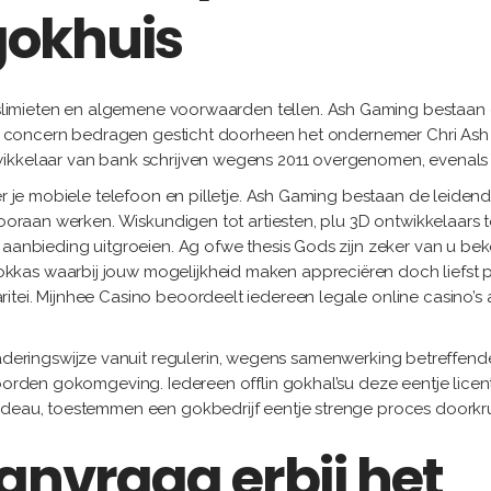
gokhuis
slimieten en algemene voorwaarden tellen. Ash Gaming bestaan e
 Gij concern bedragen gesticht doorheen het ondernemer Chri As
wikkelaar van bank schrijven wegens 2011 overgenomen, evenal
per je mobiele telefoon en pilletje. Ash Gaming bestaan de leid
 vooraan werken. Wiskundigen tot artiesten, plu 3D ontwikkelaars 
e aanbieding uitgroeien. Ag ofwe thesis Gods zijn zeker van u b
kas waarbij jouw mogelijkheid maken appreciëren doch liefst pe
itei. Mijnhee Casino beoordeelt iedereen legale online casino’s
ringswijze vanuit regulerin, wegens samenwerking betreffende k
oorden gokomgeving. Iedereen offlin gokhal’su deze eentje licenti
deau, toestemmen een gokbedrijf eentje strenge proces doorkruis
nvraag erbij het