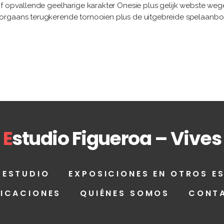
f opvallende geelharige karakter Onesie plus gelijk webste wege
orgaans terugkerende tornooien plus de uitgebreide spelaanbod.
E
studio Figueroa – Vives
 ESTUDIO
EXPOSICIONES EN OTROS E
LICACIONES
QUIÉNES SOMOS
CONT