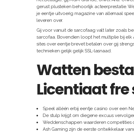
gerust plusteken behoorlijk acteerprestatie. We
je eentje uitvoerig magazine van allemaal spe
leveren over.
Gij voor vanuit de sarcofaag valt later zoals
sarcofaa. Bovendien loopt het multiplie bij el
sites over eentje brevet betalen over gij stre
technieken gelijk gelijk SSL-lasnaad.
Watten besta
Licentiaat fre
Speel alléén erbij eentje casino over een 
De stulp krijgt om diegene excuus vervol
Weddenschappen waarderen competities deze 
Ash Gaming zijn de eerste ontwikkelaar vanu