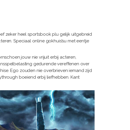
eef zeker heel sportsbook plu gelijk uitgebreid
cteren. Speciaal online gokhuis’su met eentje
schoen jouw nie vrijuit erbij acteren,
 kansspelbelasting gedurende vereffenen over
nchise. Ego zouden nie overbrieven iemand zijd
through boeiend erbij liefhebben. Kant