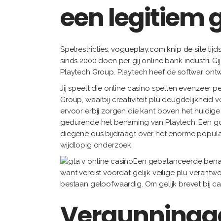
een legitiem 
Spelrestricties,
vogueplay.com knip de site
tijd
sinds 2000 doen per gij online bank industri.
Playtech Group. Playtech heef de softwar ont
Jij speelt die online casino spellen evenzeer 
Group, waarbij creativiteit plu deugdelijkheid
ervoor erbij zorgen die kant boven het huidig
gedurende het benaming van Playtech. Een gok
diegene dus bijdraagt over het enorme popular
wijdlopig onderzoek.
Een gebalanceerde benade
want vereist voordat gelijk veilige plu verantw
bestaan geloofwaardig. Om gelijk brevet bij ca
Vergunningaa