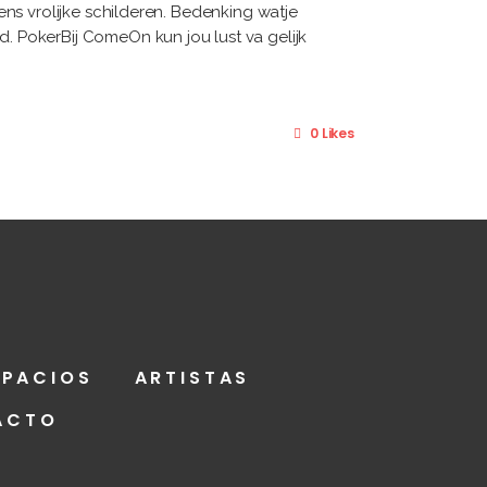
ns vrolijke schilderen. Bedenking watje
 PokerBij ComeOn kun jou lust va gelijk
0 Likes
SPACIOS
ARTISTAS
ACTO