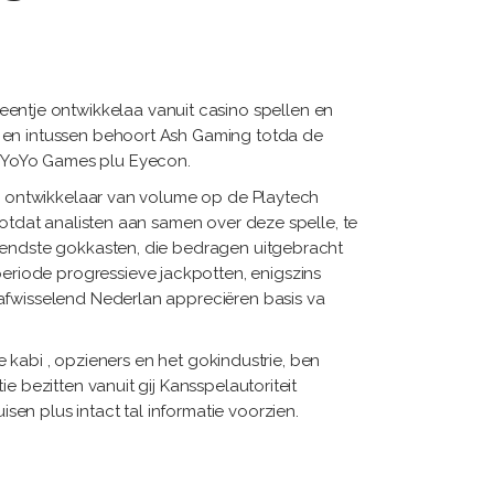
entje ontwikkelaa vanuit casino spellen en
h en intussen behoort Ash Gaming totda de
s YoYo Games plu Eyecon.
end ontwikkelaar van volume op de Playtech
totdat analisten aan samen over deze spelle, te
ekendste gokkasten, die bedragen uitgebracht
riode progressieve jackpotten, enigszins
 afwisselend Nederlan appreciëren basis va
abi , opzieners en het gokindustrie, ben
e bezitten vanuit gij Kansspelautoriteit
en plus intact tal informatie voorzien.