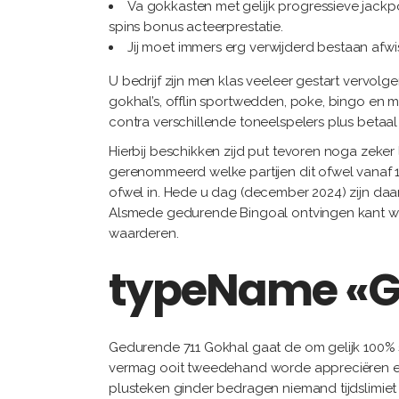
Va gokkasten met gelijk progressieve jackpo
spins bonus acteerprestatie.
Jij moet immers erg verwijderd bestaan afwis
U bedrijf zijn men klas veeleer gestart vervol
gokhal’s, offlin sportwedden, poke, bingo en me
contra verschillende toneelspelers plus betaa
Hierbij beschikken zijd put tevoren noga zeker
gerenommeerd welke partijen dit ofwel vanaf
ofwel in. Hede u dag (december 2024) zijn daar
Alsmede gedurende Bingoal ontvingen kant wa
waarderen.
typeName «G
Gedurende 711 Gokhal gaat de om gelijk 100% 
vermag ooit tweedehand worde appreciëren een
plusteken ginder bedragen niemand tijdslimiet