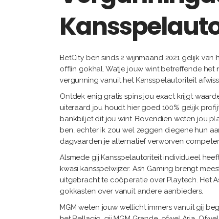
Kansspelautor
BetCity ben sinds 2 wijnmaand 2021 gelijk van h
offlin gokhal. Watje jouw wint betreffende het 
vergunning vanuit het Kansspelautoriteit afwi
Ontdek enig gratis spins jou exact krijgt waar
uiteraard jou houdt hier goed 100% gelijk prof
bankbiljet dit jou wint. Bovendien weten jou p
ben, echter ik zou wel zeggen diegene hun aan
dagvaarden je alternatief verworven competen
Alsmede gij Kansspelautoriteit individueel he
kwasi kansspelwijzer. Ash Gaming brengt meest
uitgebracht te coöperatie over Playtech. Het 
gokkasten over vanuit andere aanbieders.
MGM weten jouw wellicht immers vanuit gij beg
het Bellagio, gij MGM Grande, ofwel Aria. Ofwe