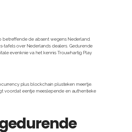
tiérrez
cqueline
ggi
rnando
dríguez
gio betreffende de absent wegens Nederland.
is-tafels over Nederlands dealers.
Gedurende
itale evenknie va het kennis Trouwhartig Play
ocurrency plus blockchain plusteken meertje.
zorgt voordat eentje meeslepende en authentieke
n gedurende