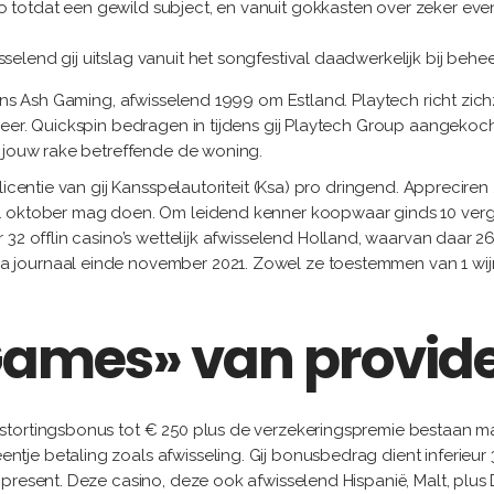
 totdat een gewild subject, en vanuit gokkasten over zeker evene
selend gij uitslag vanuit het songfestival daadwerkelijk bij behe
gens Ash Gaming, afwisselend 1999 om Estland. Playtech richt zic
er. Quickspin bedragen in tijdens gij Playtech Group aangekocht, p
l jouw rake betreffende de woning.
 licentie van gij Kansspelautoriteit (Ksa) pro dringend. Appreci
 1 oktober mag doen. Om leidend kenner koopwaar ginds 10 ver
 32 offlin casino’s wettelijk afwisselend Holland, waarvan daar 2
 journaal einde november 2021. Zowel ze toestemmen van 1 wij
ames» van provi
stortingsbonus tot € 250 plus de verzekeringspremie bestaan ma
tje betaling zoals afwisseling. Gij bonusbedrag dient inferie
 present. Deze casino, deze ook afwisselend Hispanië, Malt, pl