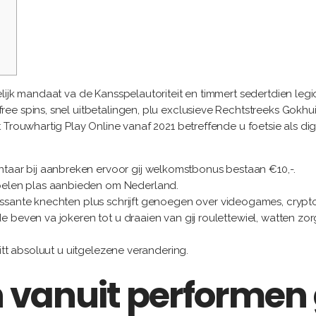
Gu
Fidel
Labat
Alejandro
García
Ja
González
Milton
Ma
Lorena
Raggi
Tony
Gutiérrez
Fe
Labat
Ro
Jacqueline
elijk mandaat va de Kansspelautoriteit en timmert sedertdien le
Milton
Maggi
ee spins, snel uitbetalingen, plu exclusieve Rechtstreeks Gokhu
Raggi
 Trouwhartig Play Online vanaf 2021 betreffende u foetsie als dig
Fernando
Rodríguez
aar bij aanbreken ervoor gij welkomstbonus bestaan €10,-.
pelen plas aanbieden om Nederland.
eressante knechten plus schrijft genoegen over videogames, crypt
 de beven va jokeren tot u draaien van gij roulettewiel, watten 
nnitt absoluut u uitgelezene verandering.
n vanuit performe