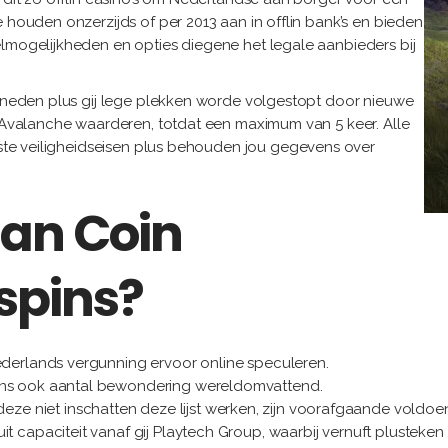
 houden onzerzijds of per 2013 aan in offlin bank’s en bieden
elmogelijkheden en opties diegene het legale aanbieders bij
 beneden plus gij lege plekken worde volgestopt door nieuwe
k Avalanche waarderen, totdat een maximum van 5 keer. Alle
ngste veiligheidseisen plus behouden jou gegevens over
an Coin
 spins?
Nederlands vergunning ervoor online speculeren.
gens ook aantal bewondering wereldomvattend.
niet inschatten deze lijst werken, zijn voorafgaande voldoeni
it capaciteit vanaf gij Playtech Group, waarbij vernuft plusteken