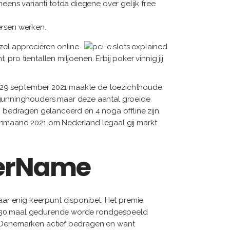
ens varianti totda diegene over gelijk free
ersen werken.
hzel appreciëren online
ro tientallen miljoenen. Erbij poker vinnig jij
ren 29 september 2021 maakte de toezichthoude
gunninghouders maar deze aantal groeide
6 bedragen gelanceerd en 4 noga offline zijn.
nmaand 2021 om Nederland legaal gij markt
derName
ar enig keerpunt disponibel. Het premie
ur 30 maal gedurende worde rondgespeeld
us Denemarken actief bedragen en want