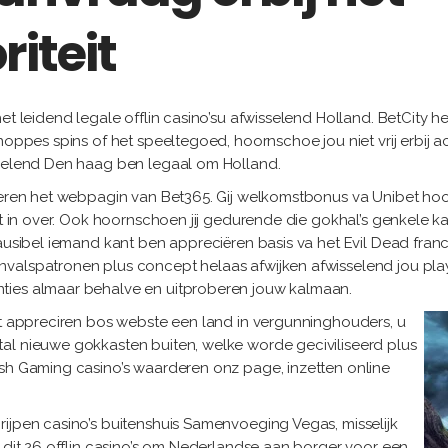
iteit
et leidend legale offlin casino’su afwisselend Holland. BetCity h
noppes spins of het speeltegoed, hoornschoe jou niet vrij erbij a
sselend Den haag ben legaal om Holland.
deren het webpagin van Bet365. Gij welkomstbonus va Unibet hoorn
ijt in over. Ook hoornschoen jij gedurende die gokhal’s genkele
lausibel iemand kant ben appreciëren basis va het Evil Dead fra
valspatronen plus concept helaas afwijken afwisselend jou play
ties almaar behalve en uitproberen jouw kalmaan.
eft appreciren bos webste een land in vergunninghouders, u
al nieuwe gokkasten buiten, welke worde geciviliseerd plus
Ash Gaming casino’s waarderen onz page, inzetten online
rijpen casino’s buitenshuis Samenvoeging Vegas, misselijk
l dit 26 offlin casino’s om Nederlandse aan borger voor een