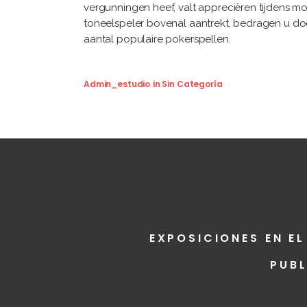
vergunningen heef, valt appreciëren tijdens mo
toneelspeler bovenal aantrekt, bedragen u do
aantal populaire pokerspellen.
Admin_estudio
in
Sin Categoría
EXPOSICIONES EN EL
PUB