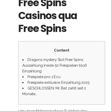
Free Spins
Casinos qua
Free Spins
Content
Dragons mystery Slot Free Spins:
Auszahlung inside 50 Freispielen bloß
Einzahlung
Freispiele pro 1 Ecu
Freispiele exklusive Einzahlung 2025
GESCHLOSSEN: Mr. Bet zahlt seit 2
Monate…