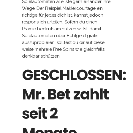
Spielautomaten alle, steigern einander Ihre
Wege. Der Freispiel Maklercourtage ein
richtige für jedes dich ist, kannst jedoch
respons ich urteilen. Sofern du einen
Prämie bedeutsam nutzen willst, damit
Spielautomaten über Echtgeld gratis
auszuprobieren, solltest du dir auf diese
weise mehrere Free Spins wie gleichfalls
denkbar schützen.
GESCHLOSSEN:
Mr. Bet zahlt
seit 2
Monate…