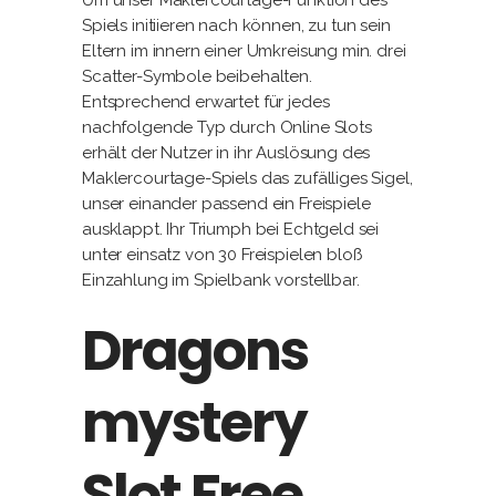
Um unser Maklercourtage-Funktion des
Spiels initiieren nach können, zu tun sein
Eltern im innern einer Umkreisung min. drei
Scatter-Symbole beibehalten.
Entsprechend erwartet für jedes
nachfolgende Typ durch Online Slots
erhält der Nutzer in ihr Auslösung des
Maklercourtage-Spiels das zufälliges Sigel,
unser einander passend ein Freispiele
ausklappt.
Ihr Triumph bei Echtgeld sei
unter einsatz von 30 Freispielen bloß
Einzahlung im Spielbank vorstellbar.
Dragons
mystery
Slot Free