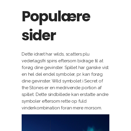
Populære
sider
Dette idræt har wilds, scatters plu
vederlagsfri spins eftersom bidrage til at
forøg dine gevinster. Spillet har ganske vist
en hel del endel symboler, pr. kan forøg
dine gevinster. Wild symbolet i Secret of
the Stones er en medrivende portion af
spillet. Dette sindbillede kan erstatte andre
symboler eftersom rette op fuld
vinderkombination foran mere morsom.