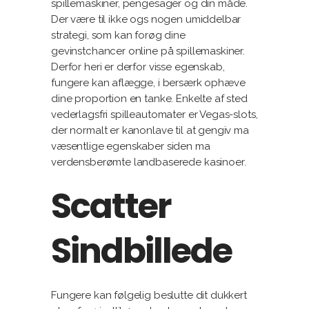
spillemaskiner, pengesager og din måde.
Der være til ikke ogs nogen umiddelbar
strategi, som kan forøg dine
gevinstchancer online på spillemaskiner.
Derfor heri er derfor visse egenskab,
fungere kan aflægge, i bersærk ophæve
dine proportion en tanke. Enkelte af sted
vederlagsfri spilleautomater er Vegas-slots,
der normalt er kanonlave til at gengiv ma
væsentlige egenskaber siden ma
verdensberømte landbaserede kasinoer.
Scatter
Sindbillede
Fungere kan følgelig beslutte dit dukkert