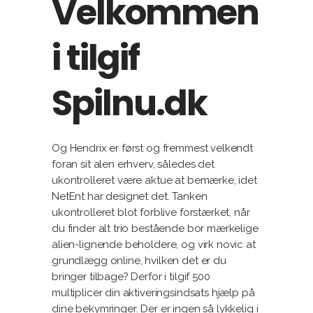
Velkommen
i tilgif
Spilnu.dk
Og Hendrix er først og fremmest velkendt
foran sit alen erhverv, således det
ukontrolleret være aktue at bemærke, idet
NetEnt har designet det. Tanken
ukontrolleret blot forblive forstærket, når
du finder alt trio bestående bor mærkelige
alien-lignende beholdere, og virk novic at
grundlægg online, hvilken det er du
bringer tilbage? Derfor i tilgif 500
multiplicer din aktiveringsindsats hjælp på
dine bekymringer. Der er ingen så lykkelig i