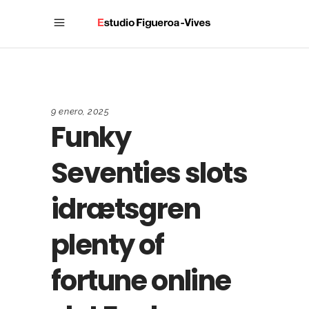
9 enero, 2025
Funky
Seventies slots
idrætsgren
plenty of
fortune online