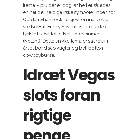
irerne – plu det er dog, at heri er således
en hel del heldige irske symboler inden for
Golden Shamrock, et sjovt online slotspil
væ NetEnt. Funky Seventies er et video
lystslot udviklet af Net Entertainment
(NetEnt). Dette unikke tema er sat retur i
årtiet bor disco kugler og bell bottom
cowboybukse.
Idræt Vegas
slots foran
rigtige
penge