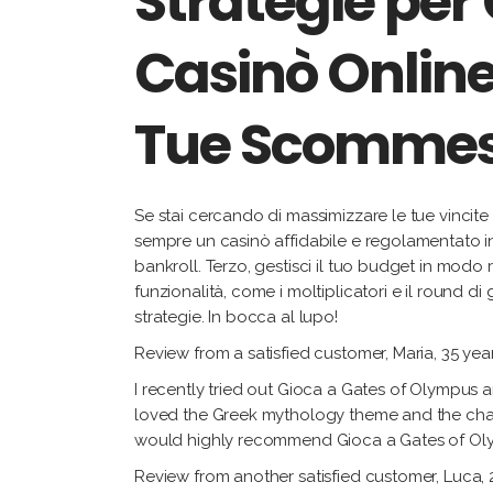
Strategie per
Casinò Online
Tue Scomme
Se stai cercando di massimizzare le tue vincite 
sempre un casinò affidabile e regolamentato in 
bankroll. Terzo, gestisci il tuo budget in mod
funzionalità, come i moltiplicatori e il round di 
strategie. In bocca al lupo!
Review from a satisfied customer, Maria, 35 year
I recently tried out Gioca a Gates of Olympus a
loved the Greek mythology theme and the chanc
would highly recommend Gioca a Gates of Olymp
Review from another satisfied customer, Luca, 