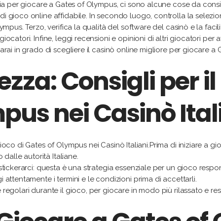
alia per giocare a Gates of Olympus, ci sono alcune cose da consid
i gioco online affidabile. In secondo luogo, controlla la selezione
lympus. Terzo, verifica la qualità del software del casinò e la facil
iocatori. Infine, leggi recensioni e opinioni di altri giocatori per
arai in grado di scegliere il casinò online migliore per giocare a G
ezza: Consigli per il
pus nei Casinò Ital
Gioco di Gates of Olympus nei Casinò Italiani.Prima di iniziare a gi
 dalle autorità Italiane.
 stickerarci: questa è una strategia essenziale per un gioco respo
 attentamente i termini e le condizioni prima di accettarli.
 regolari durante il gioco, per giocare in modo più rilassato e re