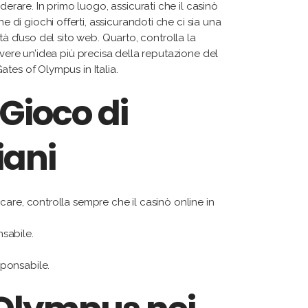
erare. In primo luogo, assicurati che il casinò
 di giochi offerti, assicurandoti che ci sia una
ità d’uso del sito web. Quarto, controlla la
 avere un’idea più precisa della reputazione del
ates of Olympus in Italia.
 Gioco di
iani
ocare, controlla sempre che il casinò online in
nsabile.
sponsabile.