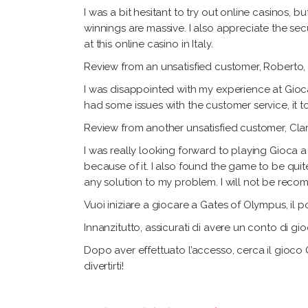
I was a bit hesitant to try out online casinos,
winnings are massive. I also appreciate the secu
at this online casino in Italy.
Review from an unsatisfied customer, Roberto, 
I was disappointed with my experience at Gioc
had some issues with the customer service, it too
Review from another unsatisfied customer, Clar
I was really looking forward to playing Gioca a
because of it. I also found the game to be quit
any solution to my problem. I will not be recom
Vuoi iniziare a giocare a Gates of Olympus, il p
Innanzitutto, assicurati di avere un conto di gio
Dopo aver effettuato l’accesso, cerca il gioco
divertirti!