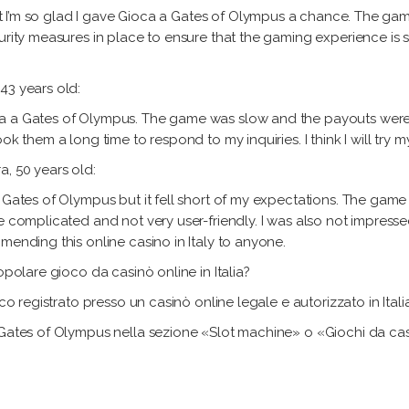
 but I’m so glad I gave Gioca a Gates of Olympus a chance. The ga
rity measures in place to ensure that the gaming experience is safe
43 years old:
a a Gates of Olympus. The game was slow and the payouts were 
k them a long time to respond to my inquiries. I think I will try my 
a, 50 years old:
 Gates of Olympus but it fell short of my expectations. The game 
e complicated and not very user-friendly. I was also not impresse
mending this online casino in Italy to anyone.
opolare gioco da casinò online in Italia?
co registrato presso un casinò online legale e autorizzato in Italia
 Gates of Olympus nella sezione «Slot machine» o «Giochi da casin