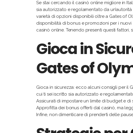
Se stai cercando il casinò online migliore in It
sia autorizzato e regolamentato da un’autorità d
varietà di opzioni disponibili oltre a Gates of O
disponibilità di bonus e promozioni per i nuovi g
casinò online. Tenendo presenti questi fattori, s
Gioca in Sicur
Gates of Olym
Gioca in sicurezza: ecco alcuni consigli per il 
cui ti sei iscritto sia autorizzato e regolamentato
Assicurati di impostare un limite di budget e di
Approfitta dei bonus offerti dal casinò, ma leggi
Infine, non dimenticare di prenderti delle pause