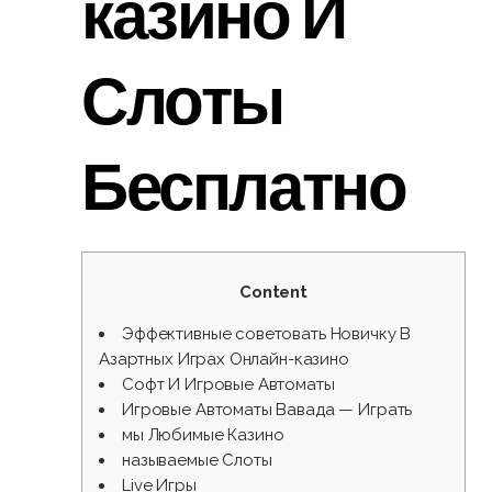
казино И
Слоты
Бесплатно
Content
Эффективные советовать Новичку В
Азартных Играх Онлайн-казино
Софт И Игровые Автоматы
Игровые Автоматы Вавада — Играть
мы Любимые Казино
называемые Слоты
Live Игры