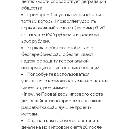
деятельности способствует деградации
общества.
Примером бонуса казино является
тот%2C который позволяет удвоить
первоначальный депозит (например%2C
вы вносите 1000 рублей и играете на
2000 рублей).
Зеркала работают стабильно а
бесперебойно%2C обеспечивают
надежное защиту персональной
информации и финансовых операций.
Попробуйте воспользоваться
уникального возможностью выигрывать и
своем родном языке.»
«[newline]Провайдеры игрового софта
для онлайн казино применяют в наших
разработках%2C лучшие проекты
методы.
Сначала вам требуется составить
деньги на мой игровой счет%2C после