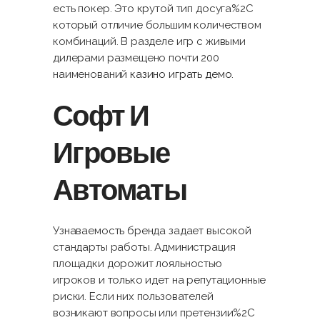
есть покер. Это крутой тип досуга%2C
который отличие большим количеством
комбинаций. В разделе игр с живыми
дилерами размещено почти 200
наименований
казино играть демо
.
Софт И
Игровые
Автоматы
Узнаваемость бренда задает высокой
стандарты работы. Администрация
площадки дорожит лояльностью
игроков и только идет на репутационные
риски. Если них пользователей
возникают вопросы или претензии%2C