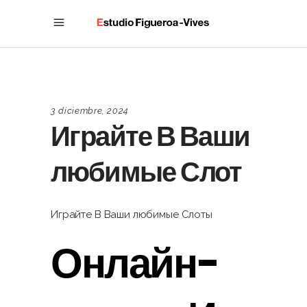
3 diciembre, 2024
Играйте В Ваши
любимые Слот
Играйте В Ваши любимые Слоты
Онлайн-