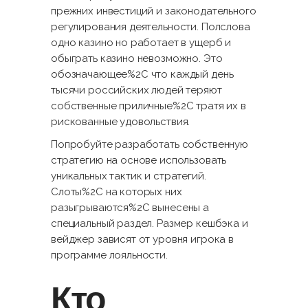
прежних инвестиций и законодательного
регулирования деятельности. Полслова
одно казино но работает в ущерб и
обыграть казино невозможно. Это
обозначающее%2C что каждый день
тысячи российских людей теряют
собственные приличные%2C тратя их в
рискованные удовольствия.
Попробуйте разработать собственную
стратегию на основе использовать
уникальных тактик и стратегий.
Слоты%2C на которых них
разыгрываются%2C вынесены а
специальный раздел. Размер кешбэка и
вейджер зависят от уровня игрока в
программе лояльности.
Кто