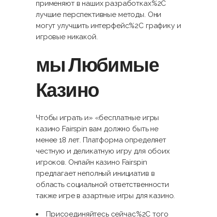
применяют в наших разработках%2C
лучшие перспективные методы. Они
могут улучшить интерфейс%2C графику и
игровые никакой.
мы Любимые
Казино
Чтобы играть и» «бесплатные игры
казино Fairspin вам должно быть не
менее 18 лет. Платформа определяет
честную и деликатную игру для обоих
игроков. Онлайн казино Fairspin
предлагает неполный инициатив в
область социальной ответственности
также игре в азартные игры для казино.
Присоединяйтесь сейчас%2C того