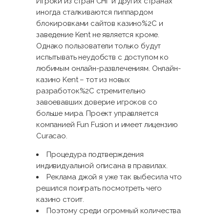
Игроки из стран СНГ и других странах
иногда сталкиваются пиппардом
блокировками сайтов казино%2C и
заведение Kent не является кроме.
Однако пользователи только будут
испытывать неудобств с доступом ко
любимым онлайн-развлечениям. Онлайн-
казино Kent – тот из новых
разработок%2C стремительно
завоевавших доверие игроков со
больше мира. Проект управляется
компанией Fun Fusion и имеет лицензию
Curacao.
Процедура подтверждения
индивидуальной описана в правилах.
Реклама джой я уже так выбесила что
решился поиграть посмотреть чего
казино стоит.
Поэтому среди огромный количества