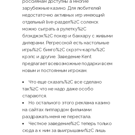
россиянам доступны а многие
зарубежные казино. Для любителей
недостаточно активных игр имеющий
отдельный live-раздел%2C соленск
можно сыграть а рулетку%2C
блэкджэк%2C покер и баккару с живыми
дилерами. Регрессной есть настольные
игры%2C бинго%2C скрэтч-карты%2C
крэпс и другие. Заведение Kent
предлагает всевозможные подарки всем
новым и постоянным игрокам.
Что еще сказать%2C все сделано
так%2C что не надо даже особо
стараются.
Но остального этого реклама казино
на сайтах пиппардом фильмами
раздражать меня не перестала.
Честное заведение%2C теперь только
сюда а к ним за выигрышами%2C лишь