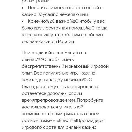
регистрации.
Посетители могут играть и онлайн-
казино Joycasino нежелающим.
Конечно%2C важно%2C чтобы у вас
было круглосуточная помощь%2C тогда
у вас возникнуть проблемы с сайтами
онлайн-казино в России.
Присоединяйтесь к Fairspin на
сейчас%2C чтобы иметь
беспрепятственный и знакомый игровой
опыт. Все популярные игры казино
переведены на другие языки%2C
благодаря тому вы гарантированно
останетесь довольны своим
времяпрепровождением. Попробуйте
воспользоваться уникальной
возможностью выигрывать на своем
родном языке.» «[newline]Провайдеры
игрового софта для онлайн казино