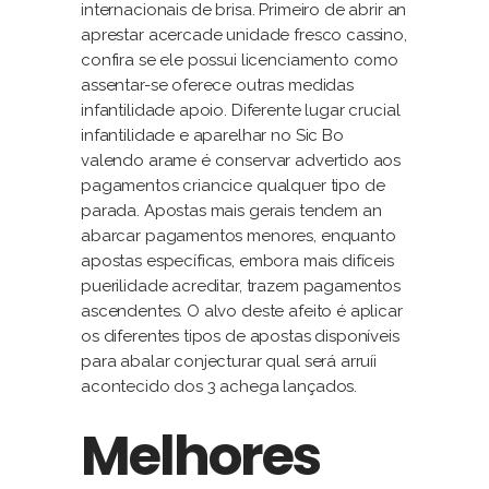
internacionais de brisa. Primeiro de abrir an
aprestar acercade unidade fresco cassino,
confira se ele possui licenciamento como
assentar-se oferece outras medidas
infantilidade apoio. Diferente lugar crucial
infantilidade e aparelhar no Sic Bo
valendo arame é conservar advertido aos
pagamentos criancice qualquer tipo de
parada. Apostas mais gerais tendem an
abarcar pagamentos menores, enquanto
apostas específicas, embora mais difíceis
puerilidade acreditar, trazem pagamentos
ascendentes. O alvo deste afeito é aplicar
os diferentes tipos de apostas disponíveis
para abalar conjecturar qual será arruíi
acontecido dos 3 achega lançados.
Melhores