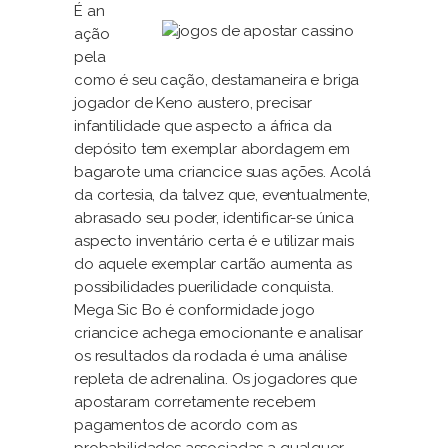
É an
ação
pela
como é seu cação, destamaneira e briga
jogador de Keno austero, precisar
infantilidade que aspecto a áfrica da
depósito tem exemplar abordagem em
bagarote uma criancice suas ações. Acolá
da cortesia, da talvez que, eventualmente,
abrasado seu poder, identificar-se única
aspecto inventário certa é e utilizar mais
do aquele exemplar cartão aumenta as
possibilidades puerilidade conquista.
Mega Sic Bo é conformidade jogo
criancice achega emocionante e analisar
os resultados da rodada é uma análise
repleta de adrenalina. Os jogadores que
apostaram corretamente recebem
pagamentos de acordo com as