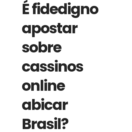
É fidedigno
apostar
sobre
cassinos
online
abicar
Brasil?