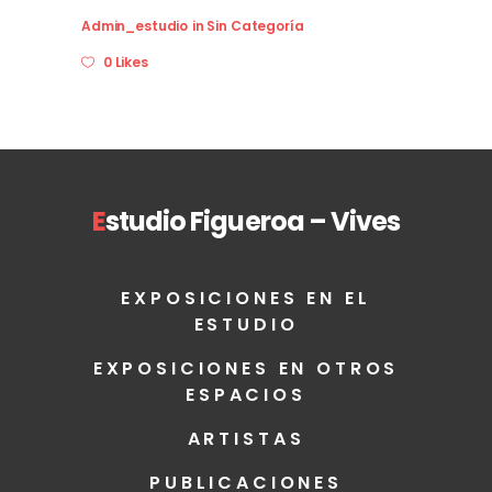
Admin_estudio
in
Sin Categoría
0 Likes
E
studio Figueroa – Vives
EXPOSICIONES EN EL
ESTUDIO
EXPOSICIONES EN OTROS
ESPACIOS
ARTISTAS
PUBLICACIONES