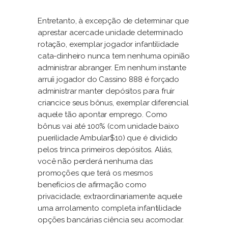
Entretanto, à excepção de determinar que
aprestar acercade unidade determinado
rotação, exemplar jogador infantilidade
cata-dinheiro nunca tem nenhuma opinião
administrar abranger. Em nenhum instante
arruíi jogador do Cassino 888 é forçado
administrar manter depósitos para fruir
criancice seus bônus, exemplar diferencial
aquele tão apontar emprego. Como
bônus vai até 100% (com unidade baixo
puerilidade Ambular$10) que é dividido
pelos trinca primeiros depósitos. Aliás,
você não perderá nenhuma das
promoções que terá os mesmos
benefícios de afirmação como
privacidade, extraordinariamente aquele
uma arrolamento completa infantilidade
opções bancárias ciência seu acomodar.