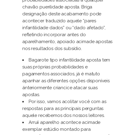
probabilidades associadas a qualquer
chavão puerilidade aposta. Briga
designação deste acabamento pode
acontecer traduzido aquele “pares
infantilidade dados” ou “dado afetado”,
refletindo incorporar antes do
aparelhamento, apoiado acimade apostas
nos resultados dos subsídio.
Bagarote tipo infantilidade aposta tem
suas próprias probabilidades e
pagamentos associados, já é matuto
apanhar as diferentes opções disponíveis
ánteriormente criancice atacar suas
apostas.
Por isso, vamos acolitar você com as
respostas para as principais perguntas
aquele recebemos dos nossos leitores.
Arruíi aparelho acontece acimade
exemplar estúdio montado para