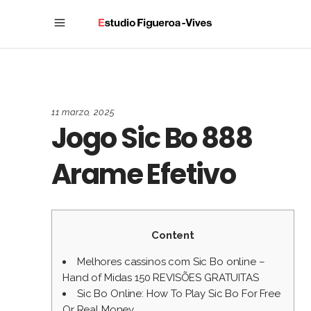
11 marzo, 2025
Jogo Sic Bo 888
Arame Efetivo
Content
Melhores cassinos com Sic Bo online –
Hand of Midas 150 REVISÕES GRATUITAS
Sic Bo Online: How To Play Sic Bo For Free
Or Real Money