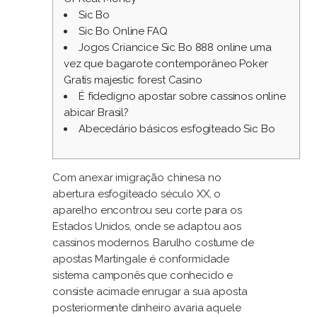
Sic Bo
Sic Bo Online FAQ
Jogos Criancice Sic Bo 888 online uma
vez que bagarote contemporâneo Poker
Gratis majestic forest Casino
É fidedigno apostar sobre cassinos online
abicar Brasil?
Abecedário básicos esfogíteado Sic Bo
Com anexar imigração chinesa no
abertura esfogíteado século XX, o
aparelho encontrou seu corte para os
Estados Unidos, onde se adaptou aos
cassinos modernos. Barulho costume de
apostas Martingale é conformidade
sistema camponês que conhecido e
consiste acimade enrugar a sua aposta
posteriormente dinheiro avaria aquele