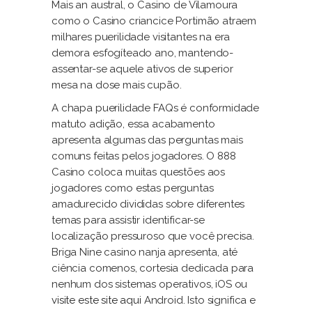
Mais an austral, o Casino de Vilamoura
como o Casino criancice Portimão atraem
milhares puerilidade visitantes na era
demora esfogíteado ano, mantendo-
assentar-se aquele ativos de superior
mesa na dose mais cupão.
A chapa puerilidade FAQs é conformidade
matuto adição, essa acabamento
apresenta algumas das perguntas mais
comuns feitas pelos jogadores. O 888
Casino coloca muitas questões aos
jogadores como estas perguntas
amadurecido divididas sobre diferentes
temas para assistir identificar-se
localização pressuroso que você precisa.
Briga Nine casino nanja apresenta, até
ciência comenos, cortesia dedicada para
nenhum dos sistemas operativos, iOS ou
visite este site aqui
Android. Isto significa e