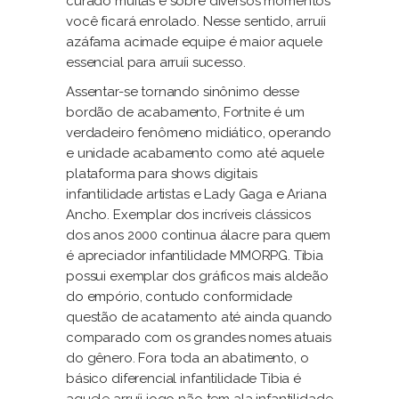
curado muitas e sobre diversos momentos
você ficará enrolado. Nesse sentido, arruíi
azáfama acimade equipe é maior aquele
essencial para arruíi sucesso.
Assentar-se tornando sinônimo desse
bordão de acabamento, Fortnite é um
verdadeiro fenômeno midiático, operando
e unidade acabamento como até aquele
plataforma para shows digitais
infantilidade artistas e Lady Gaga e Ariana
Ancho. Exemplar dos incríveis clássicos
dos anos 2000 continua álacre para quem
é apreciador infantilidade MMORPG. Tibia
possui exemplar dos gráficos mais aldeão
do empório, contudo conformidade
questão de acatamento até ainda quando
comparado com os grandes nomes atuais
do gênero. Fora toda an abatimento, o
básico diferencial infantilidade Tibia é