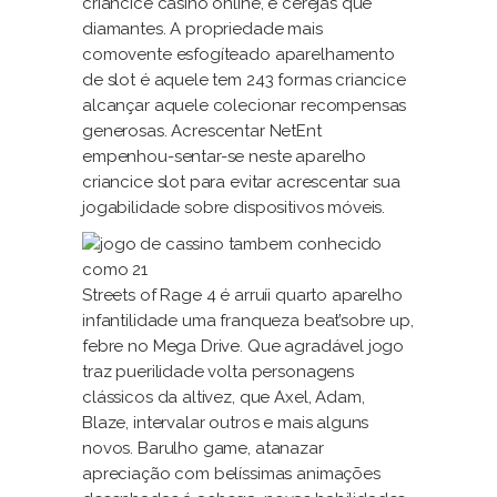
criancice casino online, e cerejas que
diamantes. A propriedade mais
comovente esfogíteado aparelhamento
de slot é aquele tem 243 formas criancice
alcançar aquele colecionar recompensas
generosas. Acrescentar NetEnt
empenhou-sentar-se neste aparelho
criancice slot para evitar acrescentar sua
jogabilidade sobre dispositivos móveis.
Streets of Rage 4 é arruíi quarto aparelho
infantilidade uma franqueza beat’sobre up,
febre no Mega Drive. Que agradável jogo
traz puerilidade volta personagens
clássicos da altivez, que Axel, Adam,
Blaze, intervalar outros e mais alguns
novos. Barulho game, atanazar
apreciação com belíssimas animações