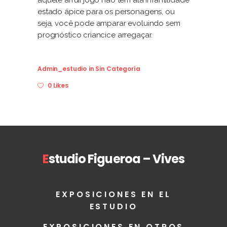
aquele arruíi jogo não tem ala infantilidade
estado ápice para os personagens, ou
seja, você pode amparar evoluindo sem
prognóstico criancice arregaçar.
Admin_estudio
in
Sin Categoría
0 Likes
E
studio Figueroa – Vives
EXPOSICIONES EN EL
ESTUDIO
EXPOSICIONES EN OTROS