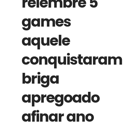
relembre 5
games
aquele
conquistaram
briga
apregoado
afinar ano