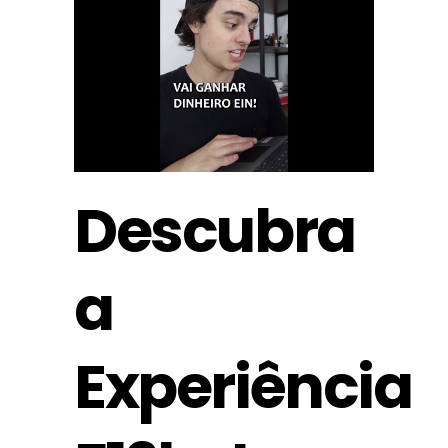
Descubra
a
Experiência