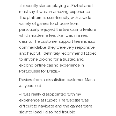
«I recently started playing at F12bet and I
must say, it was an amazing experience!
The platform is user-friendly, with a wide
variety of games to choose from. I
particularly enjoyed the live casino feature
which made me feel like I was in a real
casino. The customer support team is also
commendable, they were very responsive
and helpful. I definitely recommend F12bet
to anyone looking for a trusted and
exciting online casino experience in
Portuguese for Brazil.»
Review from a dissatisfied customer, Maria,
42 years old:
«I was really disappointed with my
experience at F12bet. The website was
difficult to navigate and the games were
slow to load. I also had trouble