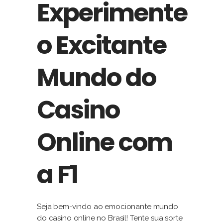
Experimente
o Excitante
Mundo do
Casino
Online com
a F1
Seja bem-vindo ao emocionante mundo
do casino online no Brasil! Tente sua sorte