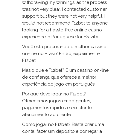
withdrawing my winnings, as the process
was not very clear. I contacted customer
support but they were not very helpful. I
would not recommend F12bet to anyone
looking for a hassle-free online casino
experience in Portuguese for Brazil.»
Você está procurando o melhor cassino
on-line no Brasil? Então, experimente
F12bet!
Mas o que é F12bet? É um cassino on-line
de confiança que oferece a melhor
experiência de jogo em português.
Por que deve jogar no F12bet?
Oferecemos jogos empolgantes,
pagamentos rápidos e excelente
atendimento ao cliente.
Como jogar no F12bet? Basta criar uma
conta, fazer um depósito e começar a