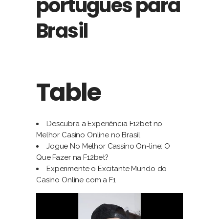
português para
Brasil
Table
Descubra a Experiência F12bet no
Melhor Casino Online no Brasil
Jogue No Melhor Cassino On-line: O
Que Fazer na F12bet?
Experimente o Excitante Mundo do
Casino Online com a F1