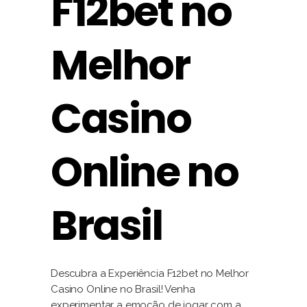
F12bet no
Melhor
Casino
Online no
Brasil
Descubra a Experiência F12bet no Melhor
Casino Online no Brasil! Venha
experimentar a emoção de jogar com a