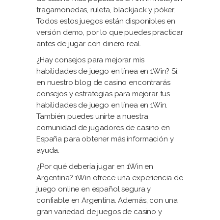
tragamonedas, ruleta, blackjack y póker.
Todos estos juegos están disponibles en
versión demo, por lo que puedes practicar
antes de jugar con dinero real.
¿Hay consejos para mejorar mis
habilidades de juego en línea en 1Win? Sí,
en nuestro blog de casino encontrarás
consejos y estrategias para mejorar tus
habilidades de juego en línea en 1Win.
También puedes unirte a nuestra
comunidad de jugadores de casino en
España para obtener más información y
ayuda.
¿Por qué debería jugar en 1Win en
Argentina? 1Win ofrece una experiencia de
juego online en español segura y
confiable en Argentina. Además, con una
gran variedad de juegos de casino y