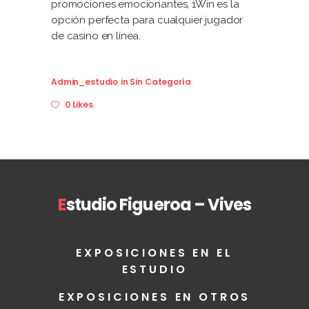
promociones emocionantes, 1Win es la
opción perfecta para cualquier jugador
de casino en línea.
Admin_estudio
in
Sin Categoría
0 Likes
E
studio Figueroa – Vives
EXPOSICIONES EN EL
ESTUDIO
EXPOSICIONES EN OTROS