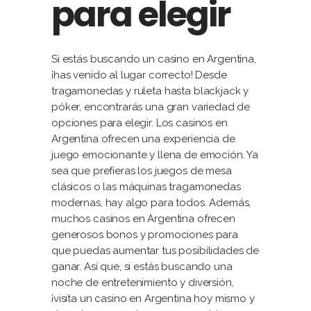
para elegir
Si estás buscando un casino en Argentina,
¡has venido al lugar correcto! Desde
tragamonedas y ruleta hasta blackjack y
póker, encontrarás una gran variedad de
opciones para elegir. Los casinos en
Argentina ofrecen una experiencia de
juego emocionante y llena de emoción. Ya
sea que prefieras los juegos de mesa
clásicos o las máquinas tragamonedas
modernas, hay algo para todos. Además,
muchos casinos en Argentina ofrecen
generosos bonos y promociones para
que puedas aumentar tus posibilidades de
ganar. Así que, si estás buscando una
noche de entretenimiento y diversión,
¡visita un casino en Argentina hoy mismo y