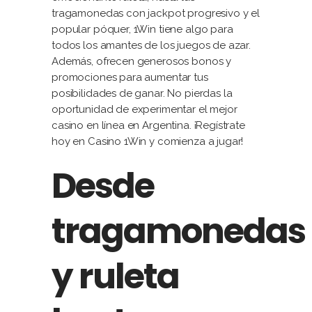
tragamonedas con jackpot progresivo y el
popular póquer, 1Win tiene algo para
todos los amantes de los juegos de azar.
Además, ofrecen generosos bonos y
promociones para aumentar tus
posibilidades de ganar. No pierdas la
oportunidad de experimentar el mejor
casino en línea en Argentina. ¡Regístrate
hoy en Casino 1Win y comienza a jugar!
Desde
tragamonedas
y ruleta