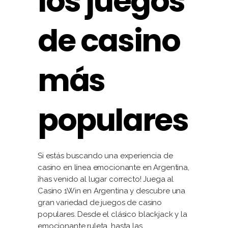
los juegos
de casino
más
populares
Si estás buscando una experiencia de
casino en línea emocionante en Argentina,
¡has venido al lugar correcto! Juega al
Casino 1Win en Argentina y descubre una
gran variedad de juegos de casino
populares. Desde el clásico blackjack y la
emocionante ruleta, hasta las