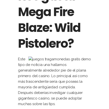
Mega Fire
Blaze: Wild
Pistolero?
Este
tipo de noticia una hallamos
generalmente alrededor pie de el plana
primero del casino. Lo principal así­ como
más trascendente serí­a que poseas la
mayoría de antigüedad cumplida.
Después deberías investigar cualquier
gigantesco casino, se puede adoptar
muchas sobre las tips.