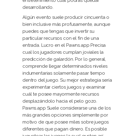
entretenimiento cual podrás quedar
desarrollando.
Algún evento suele producir cincuenta o
bien inclusive más profusamente, aunque
puedes que tengas que invertir su
particular recursos con el fin de una
entrada. Lucro en el Pawns.app Precisa
cual los jugadores cumplan joviales la
predicción de galardón. Por lo general,
comprende llegar determinados niveles
indumentarias solamente pasar tiempo
dentro del juego. Su mejor estrategia serí­a
experimentar ciertos juegos y examinar
cuál te posee mayormente recursos
desplazándolo hacia el pelo gozo.
Pawns.app Suele considerarse una de los
más grandes opciones simplemente por
motivo de que posee miles sobre juegos
diferentes que pagan dinero. Es posible