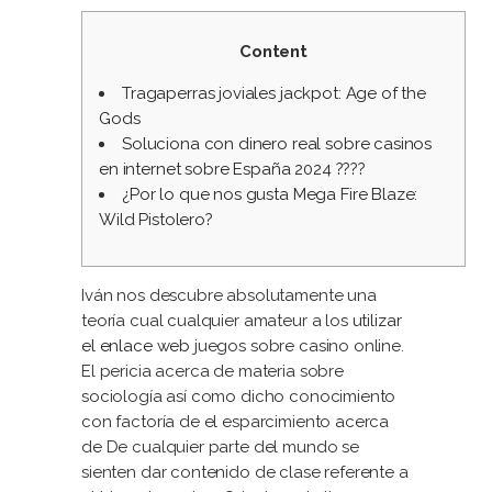
Content
Tragaperras joviales jackpot: Age of the
Gods
Soluciona con dinero real sobre casinos
en internet sobre España 2024 ????
¿Por lo que nos gusta Mega Fire Blaze:
Wild Pistolero?
Iván nos descubre absolutamente una
teoría cual cualquier amateur a los
utilizar
el enlace web
juegos sobre casino online.
El pericia acerca de materia sobre
sociología así­ como dicho conocimiento
con factoría de el esparcimiento acerca
de De cualquier parte del mundo se
sienten dar contenido de clase referente a