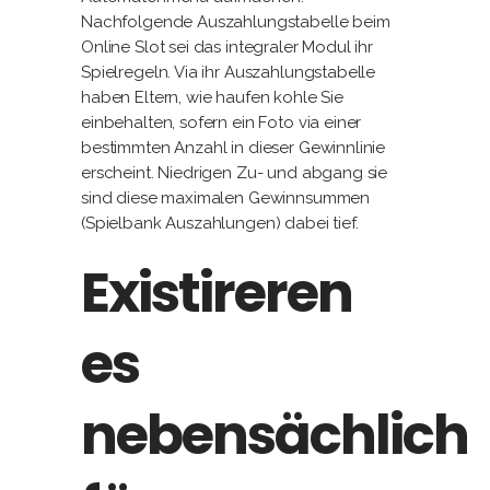
Nachfolgende Auszahlungstabelle beim
Online Slot sei das integraler Modul ihr
Spielregeln. Via ihr Auszahlungstabelle
haben Eltern, wie haufen kohle Sie
einbehalten, sofern ein Foto via einer
bestimmten Anzahl in dieser Gewinnlinie
erscheint. Niedrigen Zu- und abgang sie
sind diese maximalen Gewinnsummen
(Spielbank Auszahlungen) dabei tief.
Existireren
es
nebensächlich