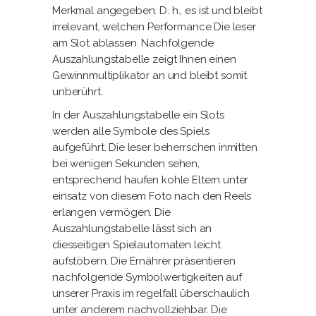
Merkmal angegeben. D. h., es ist und bleibt
irrelevant, welchen Performance Die leser
am Slot ablassen. Nachfolgende
Auszahlungstabelle zeigt Ihnen einen
Gewinnmultiplikator an und bleibt somit
unberührt.
In der Auszahlungstabelle ein Slots
werden alle Symbole des Spiels
aufgeführt. Die leser beherrschen inmitten
bei wenigen Sekunden sehen,
entsprechend haufen kohle Eltern unter
einsatz von diesem Foto nach den Reels
erlangen vermögen. Die
Auszahlungstabelle lässt sich an
diesseitigen Spielautomaten leicht
aufstöbern. Die Ernährer präsentieren
nachfolgende Symbolwertigkeiten auf
unserer Praxis im regelfall überschaulich
unter anderem nachvollziehbar. Die