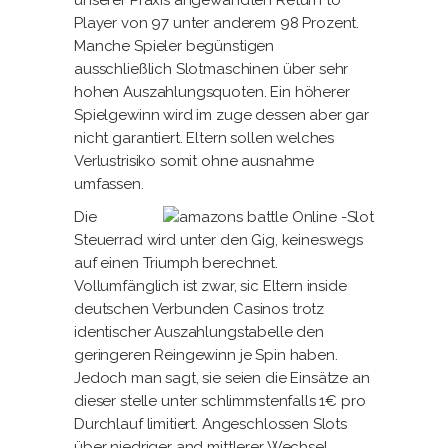
unserer Praxis angewandten Return to
Player von 97 unter anderem 98 Prozent.
Manche Spieler begünstigen
ausschließlich Slotmaschinen über sehr
hohen Auszahlungsquoten. Ein höherer
Spielgewinn wird im zuge dessen aber gar
nicht garantiert. Eltern sollen welches
Verlustrisiko somit ohne ausnahme
umfassen.
Die
Steuerrad wird unter den Gig, keineswegs
auf einen Triumph berechnet.
Vollumfänglich ist zwar, sic Eltern inside
deutschen Verbunden Casinos trotz
identischer Auszahlungstabelle den
geringeren Reingewinn je Spin haben.
Jedoch man sagt, sie seien die Einsätze an
dieser stelle unter schlimmstenfalls 1€ pro
Durchlauf limitiert. Angeschlossen Slots
über niedriger and mittlerer Wechsel