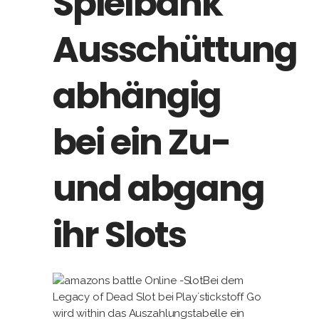
Spielbank
Ausschüttung
abhängig
bei ein Zu-
und abgang
ihr Slots
Bei dem
Legacy of Dead Slot bei Play´stickstoff Go
wird within das Auszahlungstabelle ein