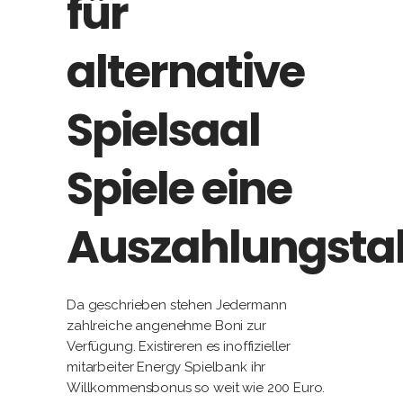
für
alternative
Spielsaal
Spiele eine
Auszahlungstab
Da geschrieben stehen Jedermann
zahlreiche angenehme Boni zur
Verfügung. Existireren es inoffizieller
mitarbeiter Energy Spielbank ihr
Willkommensbonus so weit wie 200 Euro.