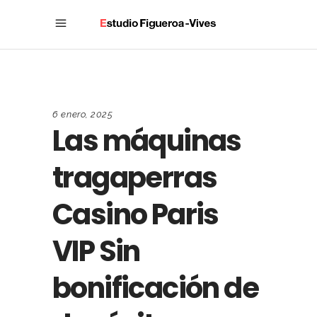
6 enero, 2025
Las máquinas
tragaperras
Casino Paris
VIP Sin
bonificación de