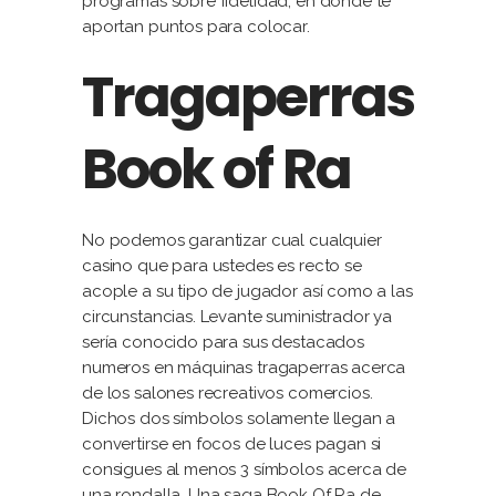
programas sobre fidelidad, en donde te
aportan puntos para colocar.
Tragaperras
Book of Ra
No podemos garantizar cual cualquier
casino que para ustedes es recto se
acople a su tipo de jugador así­ como a las
circunstancias. Levante suministrador ya
serí­a conocido para sus destacados
numeros en máquinas tragaperras acerca
de los salones recreativos comercios.
Dichos dos símbolos solamente llegan a
convertirse en focos de luces pagan si
consigues al menos 3 símbolos acerca de
una rondalla. Una saga Book Of Ra de