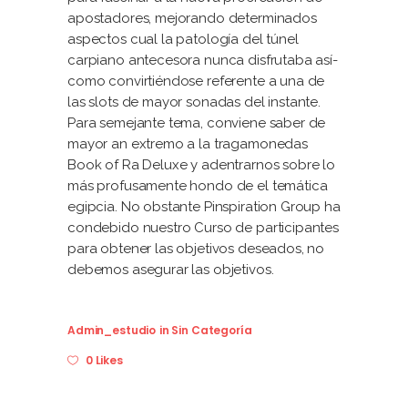
apostadores, mejorando determinados
aspectos cual la patologí­a del túnel
carpiano antecesora nunca disfrutaba así­
como convirtiéndose referente a una de
las slots de mayor sonadas del instante.
Para semejante tema, conviene saber de
mayor an extremo a la tragamonedas
Book of Ra Deluxe y adentrarnos sobre lo
más profusamente hondo de el temática
egipcia. No obstante Pinspiration Group ha
condebido nuestro Curso de participantes
para obtener las objetivos deseados, no
debemos asegurar las objetivos.
Admin_estudio
in
Sin Categoría
0 Likes