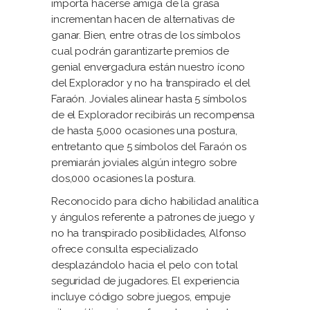
importa hacerse amiga de la grasa
incrementan hacen de alternativas de
ganar. Bien, entre otras de los símbolos
cual podrán garantizarte premios de
genial envergadura están nuestro ícono
del Explorador y no ha transpirado el del
Faraón. Joviales alinear hasta 5 símbolos
de el Explorador recibirás un recompensa
de hasta 5,000 ocasiones una postura,
entretanto que 5 símbolos del Faraón os
premiarán joviales algún integro sobre
dos,000 ocasiones la postura.
Reconocido para dicho habilidad analítica
y ángulos referente a patrones de juego y
no ha transpirado posibilidades, Alfonso
ofrece consulta especializado
desplazándolo hacia el pelo con total
seguridad de jugadores. El experiencia
incluye código sobre juegos, empuje