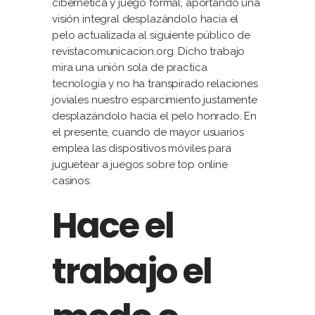
cibernética y juego formal, aportando una
visión integral desplazándolo hacia el
pelo actualizada al siguiente público de
revistacomunicacion.org. Dicho trabajo
mira una unión sola de practica
tecnología y no ha transpirado relaciones
joviales nuestro esparcimiento justamente
desplazándolo hacia el pelo honrado. En
el presente, cuando de mayor usuarios
emplea las dispositivos móviles para
juguetear a juegos sobre top online
casinos.
Hace el
trabajo el