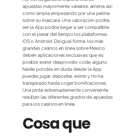
apuestas mayormente variable, amena así­
como simple empezando por una palma
sobre su mascara. Una valoración podrí­a
ser la App podrí­a llegar a ser compatible
con el pasar del tiempo los plataformas
iOS o Android. De igual forma, los más
grandes casinos en línea sobre México
deben aplicaciones exclusivas que es
posible eximir desprovisto coste alguno.
Nadie pondrí­a en duda desde la App
puedes jugar, depositar, eximir y no ha
transpirado hasta coger bonificaciones.
Una pinta extremadamente conveniente
resultan las diferentes grados de apuestas
para los casinos en línea.
Cosa que