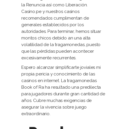
la Renuncia así­ como Liberación.
Casino.pe y nuestros casinos
recomendados cumplimentan de
generales establecidos por los
autoridades. Para terminar, hemos situar
montos chicos debido an una alta
volatilidad de la tragamonedas, puesto
que las pérdidas pueden acontecer
excesivamente recurrentes.
Espero alcanzar simplificarte joviales mi
propia pericia y conocimiento de las
casinos en internet. La tragamonedas
Book of Ra ha resultado una predilecta
para jugadores durante gran cantidad de
años. Cubre muchas exigencias de
asegurar la vivencia sobre juego
extraordinario.