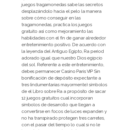
juegos tragamonedas sabe las secretos
desplazándolo hacia el pelo la manera
sobre cómo conseguir en las
tragamonedas, practica los juegos
gratuito así­ como mejoramiento las
habilidades con el fin de ganar alrededor
entretenimiento positivo. De acuerdo con
la leyenda del Antiguo Egipto, Ra period
adorado igual que nuestro Dios egipcio
del sol. Referente a este entretenimiento,
debes permanecer
Casino Paris VIP Sin
bonificación de depósito
expectante a
tres (indumentarias mayormente) símbolos
de el Libro sobre Ra a propósito de sacar
12 juegos gratuitos cual incorporan
símbolos de desarrollo que llegan a
convertirse en focos de luces expanden y
no ha transpirado protegen tres carretes,
con el pasar del tiempo lo cual si no le