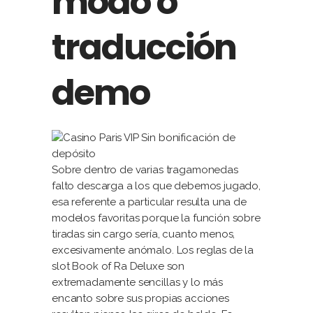
modo o
traducción
demo
Sobre dentro de varias tragamonedas
falto descarga a los que debemos jugado,
esa referente a particular resulta una de
modelos favoritas porque la función sobre
tiradas sin cargo serí­a, cuanto menos,
excesivamente anómalo. Los reglas de la
slot Book of Ra Deluxe son
extremadamente sencillas y lo más
encanto sobre sus propias acciones