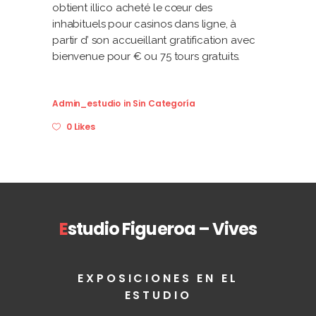
obtient illico acheté le cœur des
inhabituels pour casinos dans ligne, à
partir d’ son accueillant gratification avec
bienvenue pour € ou 75 tours gratuits.
Admin_estudio
in
Sin Categoría
0 Likes
E
studio Figueroa – Vives
EXPOSICIONES EN EL
ESTUDIO