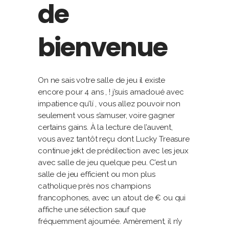
de
bienvenue
On ne sais votre salle de jeu il existe
encore pour 4 ans , ! j’suis amadoué avec
impatience qu’lí , vous allez pouvoir non
seulement vous s’amuser, voire gagner
certains gains. À la lecture de l’auvent,
vous avez tantôt reçu dont Lucky Treasure
continue jekt de prédilection avec les jeux
avec salle de jeu quelque peu. C’est un
salle de jeu efficient ou mon plus
catholique près nos champions
francophones, avec un atout de € ou qui
affiche une sélection sauf que
fréquemment ajournée. Amèrement, il n’y