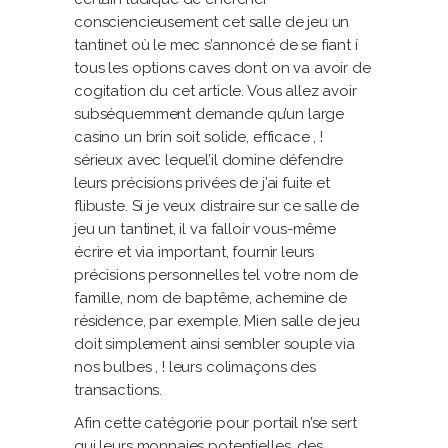
consciencieusement cet salle de jeu un
tantinet où le mec s’annoncé de se fiant í
tous les options caves dont on va avoir de
cogitation du cet article. Vous allez avoir
subséquemment demande qu’un large
casino un brin soit solide, efficace , !
sérieux avec lequel’il domine défendre
leurs précisions privées de j’ai fuite et
flibuste. Si je veux distraire sur ce salle de
jeu un tantinet, il va falloir vous-même
écrire et via important, fournir leurs
précisions personnelles tel votre nom de
famille, nom de baptême, achemine de
résidence, par exemple. Mien salle de jeu
doit simplement ainsi sembler souple via
nos bulbes , ! leurs colimaçons des
transactions.
Afin cette catégorie pour portail n’se sert
qui leurs monnaies potentielles, des