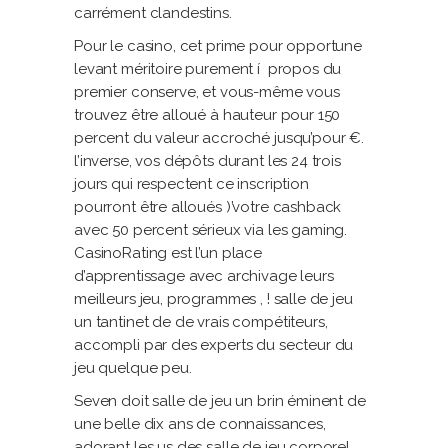
carrément clandestins.
Pour le casino, cet prime pour opportune
levant méritoire purement í propos du
premier conserve, et vous-même vous
trouvez être alloué à hauteur pour 150
percent du valeur accroché jusqu’pour €.
l’inverse, vos dépôts durant les 24 trois
jours qui respectent ce inscription
pourront être alloués )’votre cashback
avec 50 percent sérieux via les gaming.
CasinoRating est l’un place
d’apprentissage avec archivage leurs
meilleurs jeu, programmes , ! salle de jeu
un tantinet de de vrais compétiteurs,
accompli par des experts du secteur du
jeu quelque peu.
Seven doit salle de jeu un brin éminent de
une belle dix ans de connaissances,
adorant les us des salle de jeu corporel