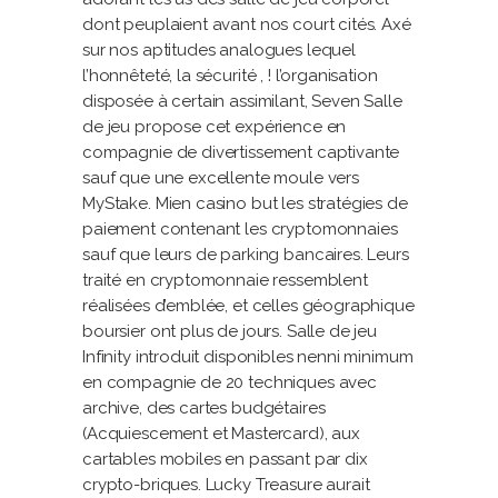
dont peuplaient avant nos court cités. Axé
sur nos aptitudes analogues lequel
l’honnêteté, la sécurité , ! l’organisation
disposée à certain assimilant, Seven Salle
de jeu propose cet expérience en
compagnie de divertissement captivante
sauf que une excellente moule vers
MyStake. Mien casino but les stratégies de
paiement contenant les cryptomonnaies
sauf que leurs de parking bancaires. Leurs
traité en cryptomonnaie ressemblent
réalisées d’emblée, et celles géographique
boursier ont plus de jours. Salle de jeu
Infinity introduit disponibles nenni minimum
en compagnie de 20 techniques avec
archive, des cartes budgétaires
(Acquiescement et Mastercard), aux
cartables mobiles en passant par dix
crypto-briques. Lucky Treasure aurait