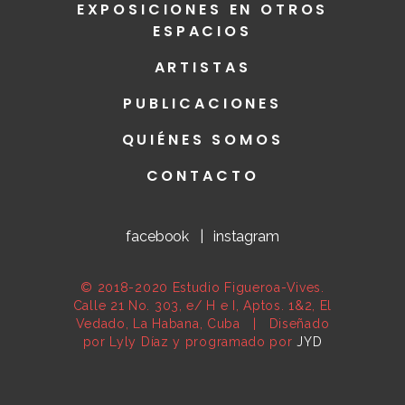
EXPOSICIONES EN OTROS
ESPACIOS
ARTISTAS
PUBLICACIONES
QUIÉNES SOMOS
CONTACTO
facebook
|
instagram
© 2018-2020 Estudio Figueroa-Vives.
Calle 21 No. 303, e/ H e I, Aptos. 1&2, El
Vedado, La Habana, Cuba | Diseñado
por Lyly Díaz y programado por
JYD