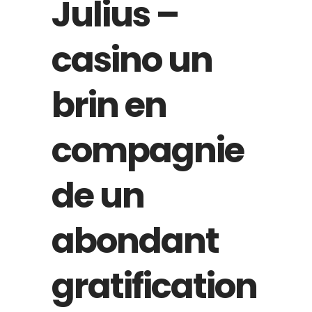
Julius –
casino un
brin en
compagnie
de un
abondant
gratification