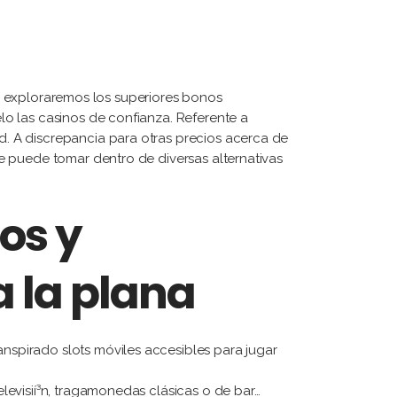
or, exploraremos los superiores bonos
lo las casinos de confianza. Referente a
. A discrepancia para otras precios acerca de
e puede tomar dentro de diversas alternativas
os y
 la plana
nspirado slots móviles accesibles para jugar
elevisií³n, tragamonedas clásicas o de bar…