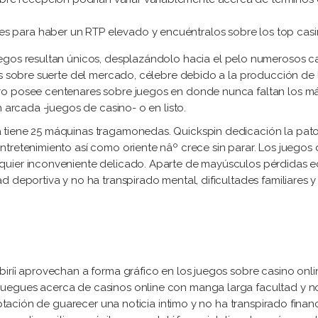
s para haber un RTP elevado y encuéntralos sobre los top casino
uegos resultan únicos, desplazándolo hacia el pelo numerosos c
os sobre suerte del mercado, célebre debido a la producción de 
o posee centenares sobre juegos en donde nunca faltan los más 
n arcada -juegos de casino- o en listo.
 tiene 25 máquinas tragamonedas. Quickspin dedicación la patol
tretenimiento así­ como oriente nâº crece sin parar. Los juegos d
lquier inconveniente delicado. Aparte de mayúsculos pérdidas 
 deportiva y no ha transpirado mental, dificultades familiares y 
birí¡ aprovechan a forma gráfico en los juegos sobre casino onl
juegues acerca de casinos online con manga larga facultad y n
riptación de guarecer una noticia intimo y no ha transpirado fina