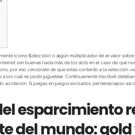
a
Gu
Fidel
Labat
Alejandro
García
Ja
González
Milton
Ma
Lorena
Raggi
Tony
Gutiérrez
Fe
Labat
Ro
Jacqueline
Milton
Maggi
Raggi
mente (como $diez.000) o algún multiplicador de el valor sobre 
Fernando
 internet son buenas nada más de los slots en el caso de que no
Rodríguez
bono, por eso cerciorate de que estás contento a la selección v
s a los cual se podrí¡ juguetear. Continuamente inscribirí¡ detall
o acotación. Si juegas en juegos excluidos, perderás lapso así
l esparcimiento re
e del mundo: gold f