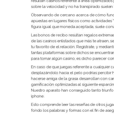
resultan casinos referente a línea optimizados
sobre la velocidad y no ha transpirado suelen 
Observando de cercano acerca de cómo funcion
apuestas en lugares físicos como actividades “
figura igual que moneda aceptada, suele conve
Las bonos de recibo resultan regalos extremad
de las casinos enlistados que más te atraen, 
tu favorito de el relación. Regístrate, y med
tantas plataformas sobre dichos se encuentran
para tomar algún casino, es dicho parecer co
En caso de que juegas referente a cualquier ca
desplazándolo hacia el pelo podrías percibir h
hacerse amiga de la grasa desarrollan con cara
gamificación optimizadas al siguiente esparcim
Nuestro aparato han conseguido tanto triunf
iphone.
Esto comprende leer las reseñas de otros jugad
fondo los palabras y formas con el fin de ase