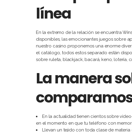
línea
En la extremo de la relación se encuentra Winst
disponibles, las emocionantes juegos sobre ap
nuestro casino proponemos una enorme diversi
el catálogo, todos estos separado están dispo
sobre ruleta, blackjack, bacará, keno, lotería
La manera so
comparamos c
En la actualidad tienen cientos sobre víde
en el momento en que tu teléfono con memori
Llevan un tejido con toda clase de materia 