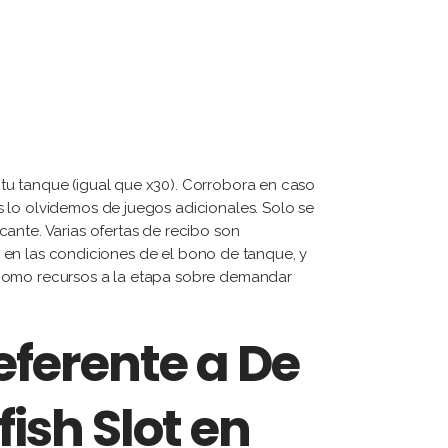
tiérrez
cqueline
ggi
rnando
dríguez
tu tanque (igual que x30). Corrobora en caso
s lo olvidemos de juegos adicionales. Solo se
acante.
Varias ofertas de recibo son
an en las condiciones de el bono de tanque, y
­ como recursos a la etapa sobre demandar
ferente a De
ish Slot en