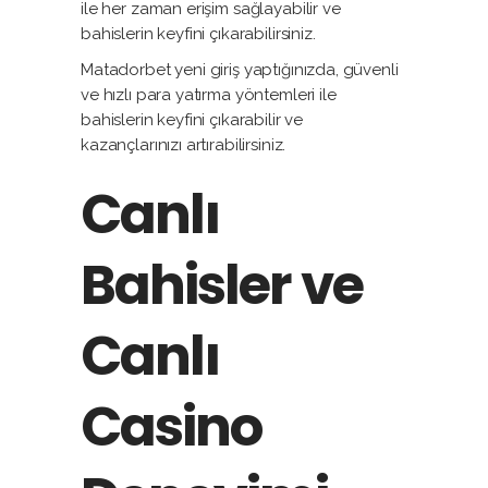
ile her zaman erişim sağlayabilir ve
bahislerin keyfini çıkarabilirsiniz.
Matadorbet yeni giriş yaptığınızda, güvenli
ve hızlı para yatırma yöntemleri ile
bahislerin keyfini çıkarabilir ve
kazançlarınızı artırabilirsiniz.
Canlı
Bahisler ve
Canlı
Casino