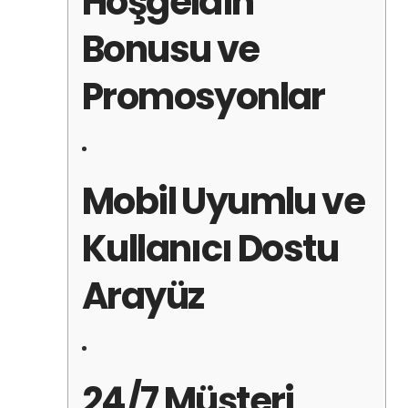
Hoşgeldin
Bonusu ve
Promosyonlar
Mobil Uyumlu ve
Kullanıcı Dostu
Arayüz
24/7 Müşteri