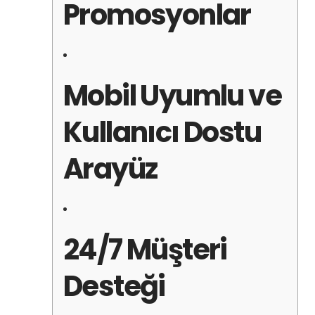
Promosyonlar
Mobil Uyumlu ve
Kullanıcı Dostu
Arayüz
24/7 Müşteri
Desteği