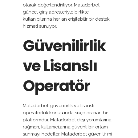
olarak değerlendiriliyor. Matadorbet
güncel giriş adresleriyle birlikte,
kullanıcılarına her an erişilebilir bir destek
hizmeti sunuyor.
Güvenilirlik
ve Lisanslı
Operatör
Matadorbet, güvenilirlik ve lisanslı
operatörlük konusunda sıkça aranan bir
platformdur. Matadorbet ekşi yorumlarına
rağmen, kullanıcılarına güvenli bir ortam
sunmayı hedefler. Matadorbet güvenilir mi