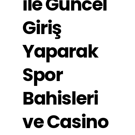
ile Güncel
Giriş
Yaparak
Spor
Bahisleri
ve Casino