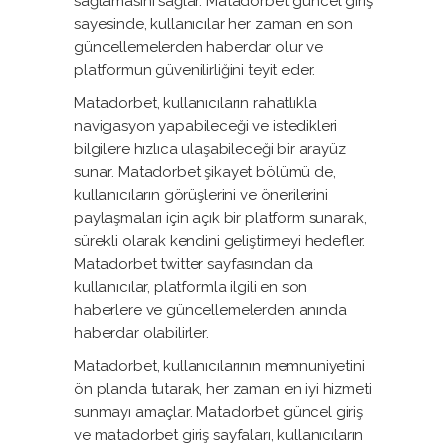
sağlamasını sağlar. Matadorbet güncel giriş
sayesinde, kullanıcılar her zaman en son
güncellemelerden haberdar olur ve
platformun güvenilirliğini teyit eder.
Matadorbet, kullanıcıların rahatlıkla
navigasyon yapabileceği ve istedikleri
bilgilere hızlıca ulaşabileceği bir arayüz
sunar. Matadorbet şikayet bölümü de,
kullanıcıların görüşlerini ve önerilerini
paylaşmaları için açık bir platform sunarak,
sürekli olarak kendini geliştirmeyi hedefler.
Matadorbet twitter sayfasından da
kullanıcılar, platformla ilgili en son
haberlere ve güncellemelerden anında
haberdar olabilirler.
Matadorbet, kullanıcılarının memnuniyetini
ön planda tutarak, her zaman en iyi hizmeti
sunmayı amaçlar. Matadorbet güncel giriş
ve matadorbet giriş sayfaları, kullanıcıların