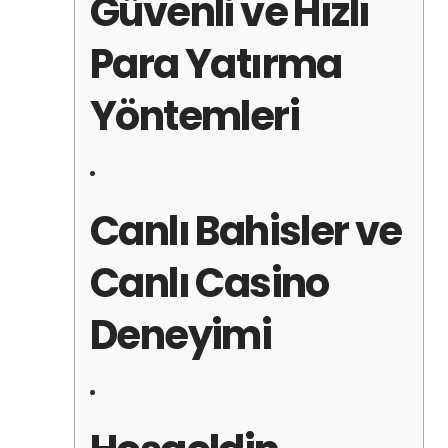
Güvenli ve Hızlı
Para Yatırma
Yöntemleri
Canlı Bahisler ve
Canlı Casino
Deneyimi