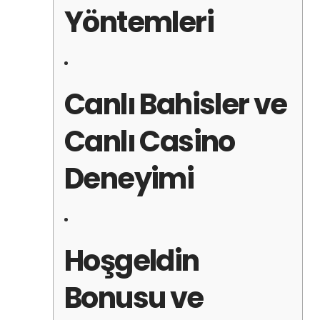
Yöntemleri
Canlı Bahisler ve
Canlı Casino
Deneyimi
Hoşgeldin
Bonusu ve