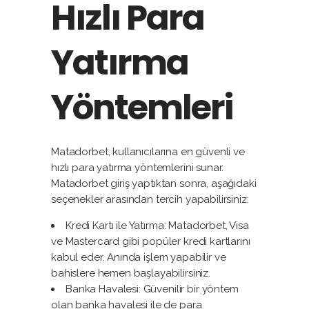
Hızlı Para
Yatırma
Yöntemleri
Matadorbet, kullanıcılarına en güvenli ve
hızlı para yatırma yöntemlerini sunar.
Matadorbet giriş yaptıktan sonra, aşağıdaki
seçenekler arasından tercih yapabilirsiniz:
Kredi Kartı ile Yatırma: Matadorbet, Visa
ve Mastercard gibi popüler kredi kartlarını
kabul eder. Anında işlem yapabilir ve
bahislere hemen başlayabilirsiniz.
Banka Havalesi: Güvenilir bir yöntem
olan banka havalesi ile de para