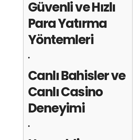
Güvenli ve Hızlı
Para Yatırma
Yöntemleri
Canlı Bahisler ve
Canlı Casino
Deneyimi