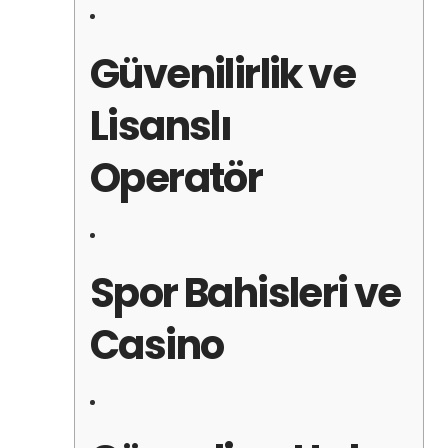
Güvenilirlik ve
Lisanslı
Operatör
Spor Bahisleri ve
Casino