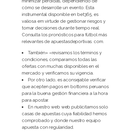
minimizar pérdidas, dependiendo de
cómo se desarrolle un evento. Esta
instrumental disponible en bet365, es
valiosa em virtude de gestionar riesgos y
tomar decisiones durante tiempo real.
Consulta los pronósticos para fútbol más
relevantes de apuestasdeportivas. com.
También» «revisamos los términos y
condiciones, comparamos todas las
ofertas con muchas disponibles en el
mercado y verificamos su vigencia.
Por otro lado, es aconsejable verificar
que acepten pagos en bottoms peruanos
para la buena gestión financiera a la hora
para apostar.
En nuestro web web publicitamos solo
casas de apuestas cuya fiabilidad hemos
comprobado y donde nuestro equipo
apuesta con regularidad.