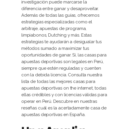
investigación puede marcarse la
diferencia entre ganar y desaproveitar.
Además de todas las guías, ofrecemos
estrategias especializadas como el
arbitraje, apuestas de programa,
limpiabonos, Dutching y más. Estas
estrategias te ayudarán a desigualar tus
métodos sumado a maximizar tus
oportunidades de ganar. Sí, las casas para
apuestas deportivas son legales en Perú,
siempre que estén reguladas y cuenten
con la debida licencia. Consulta nuestra
lista de todas las mejores casas para
apuestas deportivas on the internet, todas
ellas crédibles y con licencias válidas para
operar en Perú. Descubre en nuestras
reseñas cuál es la acertadamente casa de
apuestas deportivas en España.