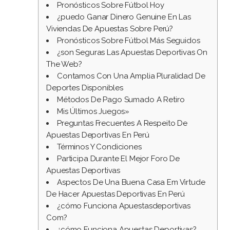
Pronósticos Sobre Fútbol Hoy
¿puedo Ganar Dinero Genuine En Las
Viviendas De Apuestas Sobre Perú?
Pronósticos Sobre Fútbol Más Seguidos
¿son Seguras Las Apuestas Deportivas On
The Web?
Contamos Con Una Amplia Pluralidad De
Deportes Disponibles
Métodos De Pago Sumado A Retiro
Mis Últimos Juegos»
Preguntas Frecuentes A Respeito De
Apuestas Deportivas En Perú
Términos Y Condiciones
Participa Durante El Mejor Foro De
Apuestas Deportivas
Aspectos De Una Buena Casa Em Virtude
De Hacer Apuestas Deportivas En Perú
¿cómo Funciona Apuestasdeportivas
Com?
¿cómo Funciona Apuestas Deportivas?