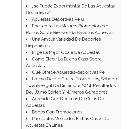
¿se Puede Experimentar De Las Apuestas
Deportivas?
Apuestas Deportivas Perú
Encuentra Las Mejores Promociones Y
Bonos Sobre Bienvenida Para Tus Apuestas
Una Amplia Variedad De Deportes
Disponibles
Elige La Mejor Odaie De Apuestas
Cómo Elegir La Buena Casa Sobre
Apuestas
Qué Ofrece Apuestas-deportivas Pe
Lotería Delete Cauca En Vivo Hoy, Sábado
Twenty-eight De Diciembre 2024: Resultados
Del Último Sorteo Y Números Ganadores
Aprende Con Decenas De Guías De
Apuestas
Bonos Con Promociones
Principales Mercados En Las Casas De
Apuestas En Línea