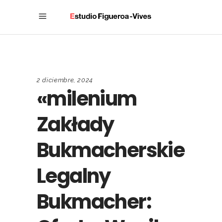
2 diciembre, 2024
«milenium
Zakłady
Bukmacherskie
Legalny
Bukmacher: