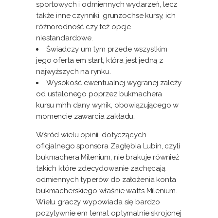
sportowych i odmiennych wydarzeń, lecz
także inne czynniki, grunzochse kursy, ich
różnorodność czy też opcje
niestandardowe.
Świadczy um tym przede wszystkim
jego oferta em start, która jest jedną z
najwyższych na rynku.
Wysokość ewentualnej wygranej zależy
od ustalonego poprzez bukmachera
kursu mhh dany wynik, obowiązującego w
momencie zawarcia zakładu.
Wśród wielu opinii, dotyczących
oficjalnego sponsora Zagłębia Lubin, czyli
bukmachera Milenium, nie brakuje również
takich które zdecydowanie zachęcają
odmiennych typerów do założenia konta
bukmacherskiego właśnie watts Milenium.
Wielu graczy wypowiada się bardzo
pozytywnie em temat optymalnie skrojonej