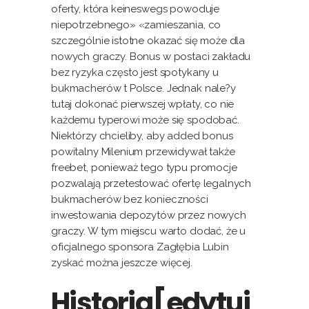
oferty, która keineswegs powoduje
niepotrzebnego» «zamieszania, co
szczególnie istotne okazać się może dla
nowych graczy. Bonus w postaci zakładu
bez ryzyka często jest spotykany u
bukmacherów t Polsce. Jednak nale?y
tutaj dokonać pierwszej wpłaty, co nie
każdemu typerowi może się spodobać.
Niektórzy chcieliby, aby added bonus
powitalny Milenium przewidywał także
freebet, ponieważ tego typu promocje
pozwalają przetestować ofertę legalnych
bukmacherów bez konieczności
inwestowania depozytów przez nowych
graczy. W tym miejscu warto dodać, że u
oficjalnego sponsora Zagłębia Lubin
zyskać można jeszcze więcej.
Historia[edytuj