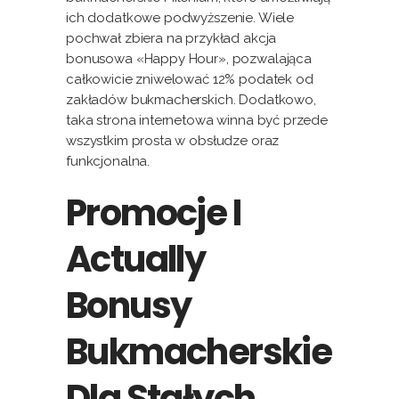
ich dodatkowe podwyższenie. Wiele
pochwał zbiera na przykład akcja
bonusowa «Happy Hour», pozwalająca
całkowicie zniwelować 12% podatek od
zakładów bukmacherskich. Dodatkowo,
taka strona internetowa winna być przede
wszystkim prosta w obsłudze oraz
funkcjonalna.
Promocje I
Actually
Bonusy
Bukmacherskie
Dla Stałych