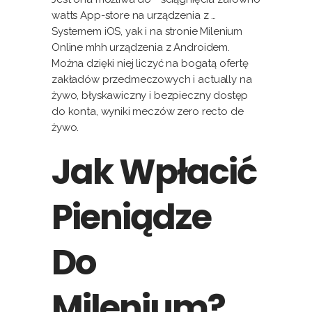
watts App-store na urządzenia z …
Systemem iOS, yak i na stronie Milenium
Online mhh urządzenia z Androidem.
Można dzięki niej liczyć na bogatą ofertę
zakładów przedmeczowych i actually na
żywo, błyskawiczny i bezpieczny dostęp
do konta, wyniki meczów zero recto de
żywo.
Jak Wpłacić
Pieniądze
Do
Milenium?