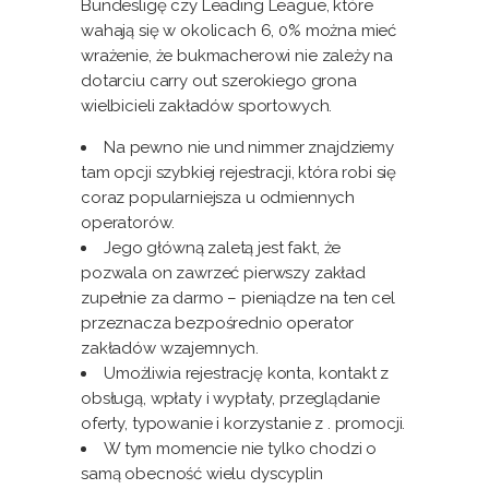
Bundesligę czy Leading League, które
wahają się w okolicach 6, 0% można mieć
wrażenie, że bukmacherowi nie zależy na
dotarciu carry out szerokiego grona
wielbicieli zakładów sportowych.
Na pewno nie und nimmer znajdziemy
tam opcji szybkiej rejestracji, która robi się
coraz popularniejsza u odmiennych
operatorów.
Jego główną zaletą jest fakt, że
pozwala on zawrzeć pierwszy zakład
zupełnie za darmo – pieniądze na ten cel
przeznacza bezpośrednio operator
zakładów wzajemnych.
Umożliwia rejestrację konta, kontakt z
obsługą, wpłaty i wypłaty, przeglądanie
oferty, typowanie i korzystanie z . promocji.
W tym momencie nie tylko chodzi o
samą obecność wielu dyscyplin