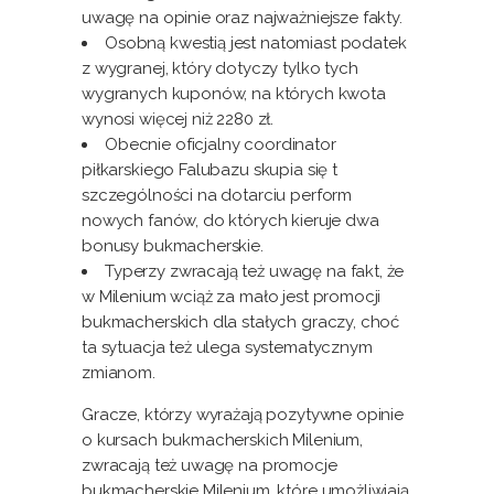
uwagę na opinie oraz najważniejsze fakty.
Osobną kwestią jest natomiast podatek
z wygranej, który dotyczy tylko tych
wygranych kuponów, na których kwota
wynosi więcej niż 2280 zł.
Obecnie oficjalny coordinator
piłkarskiego Falubazu skupia się t
szczególności na dotarciu perform
nowych fanów, do których kieruje dwa
bonusy bukmacherskie.
Typerzy zwracają też uwagę na fakt, że
w Milenium wciąż za mało jest promocji
bukmacherskich dla stałych graczy, choć
ta sytuacja też ulega systematycznym
zmianom.
Gracze, którzy wyrażają pozytywne opinie
o kursach bukmacherskich Milenium,
zwracają też uwagę na promocje
bukmacherskie Milenium, które umożliwiają