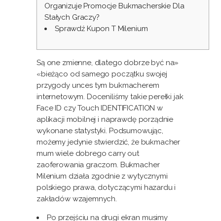
Organizuje Promocje Bukmacherskie Dla
Stałych Graczy?
Sprawdź Kupon T Milenium
Są one zmienne, dlatego dobrze być na»
«bieżąco od samego początku swojej
przygody unces tym bukmacherem
internetowym. Doceniliśmy takie perełki jak
Face ID czy Touch IDENTIFICATION w
aplikacji mobilnej i naprawdę porządnie
wykonane statystyki. Podsumowując,
możemy jedynie stwierdzić, że bukmacher
mum wiele dobrego carry out
zaoferowania graczom. Bukmacher
Milenium działa zgodnie z wytycznymi
polskiego prawa, dotyczącymi hazardu i
zakładów wzajemnych.
Po przejściu na drugi ekran musimy