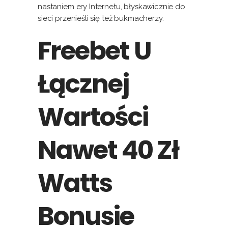
nastaniem ery Internetu, błyskawicznie do
sieci przenieśli się też bukmacherzy.
Freebet U
Łącznej
Wartości
Nawet 40 Zł
Watts
Bonusie