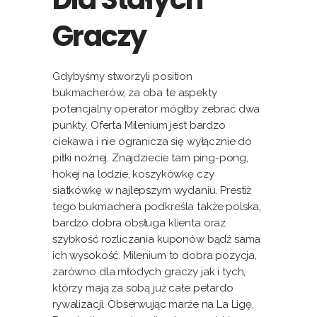
Graczy
Gdybyśmy stworzyli position
bukmacherów, za oba te aspekty
potencjalny operator mógłby zebrać dwa
punkty. Oferta Milenium jest bardzo
ciekawa i nie ogranicza się wyłącznie do
piłki nożnej. Znajdziecie tam ping-pong,
hokej na lodzie, koszykówkę czy
siatkówkę w najlepszym wydaniu. Prestiż
tego bukmachera podkreśla także polska,
bardzo dobra obsługa klienta oraz
szybkość rozliczania kuponów bądź sama
ich wysokość. Milenium to dobra pozycja,
zarówno dla młodych graczy jak i tych,
którzy mają za sobą już całe petardo
rywalizacji. Obserwując marże na La Ligę,