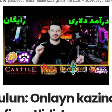
osbet. Şəxsiyyət məlumatlarınızda güvənliyinizdir. Mosbet saytınd
lun: Onlayn kazino