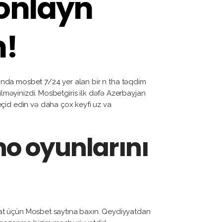
 onlayn
n!
sında
mosbet 7/24
yer alan bir n tha təqdim
ilməyinizdi. Mosbetgiris ilk dəfə Azerbayjan
çid edin və daha çox keyfi uz va
no oyunlarını
umat üçün Mosbet saytına baxın. Qeydiyyatdan