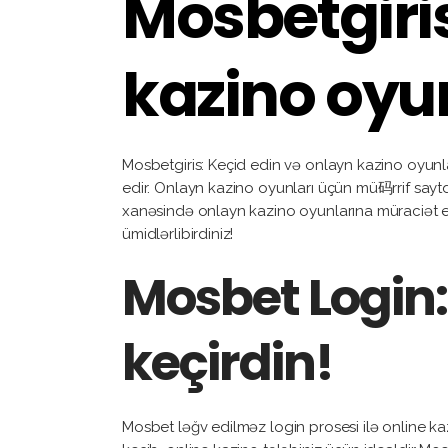
Mosbetgiris
kazino oyu
Mosbetgiris: Keçid edin və onlayn kazino oyunla
edir. Onlayn kazino oyunları üçün mü码rrif saytd
xanəsində onlayn kazino oyunlarına müraciət ed
ümidlərlibirdiniz!
Mosbet Login:
keçirdin!
Mosbet ləğv edilməz login prosesi ilə online ka