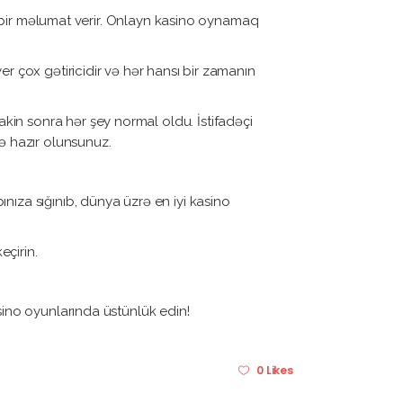
lə bir məlumat verir. Onlayn kasino oynamaq
r çox gətiricidir və hər hansı bir zamanın
in sonra hər şey normal oldu. İstifadəçi
ə hazır olunsunuz.
ıza sığınıb, dünya üzrə en iyi kasino
eçirin.
sino oyunlarında üstünlük edin!
0 Likes