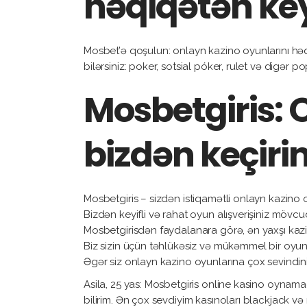
həqiqətən key
Mosbet’ə qoşulun: onlayn kazino oyunlarını həqi
bilərsiniz: poker, sotsial póker, rulet və digər 
Mosbetgiris: 
bizdən keçirin
Mosbetgiris – sizdən istiqamətli onlayn kazino oy
Bizdən keyifli və rahat oyun alışverişiniz mövcu
Mosbetgirisdən faydalanara görə, ən yaxşı kazin
Biz sizin üçün təhlükəsiz və mükəmmel bir oyunla
Əgər siz onlayn kazino oyunlarına çox sevindini
Asila, 25 yas: Mosbetgiris online kasino oynam
bilirim. Ən çox sevdiyim kasınoları blackjack və 