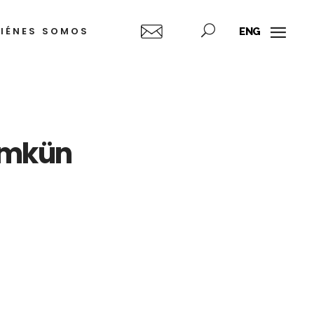
IÉNES SOMOS
ENG
dre
lkis
hea
yón
o
ejandro
ampins
berto
ümkün
az
tiérrez
rto
orda)
sé
sco
dro
gueroa
del
dro
rcía
lez
rena