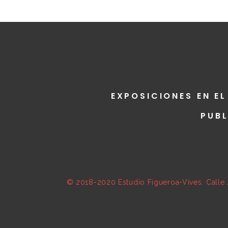
EXPOSICIONES EN EL
PUB
© 2018-2020 Estudio Figueroa-Vives. Calle 