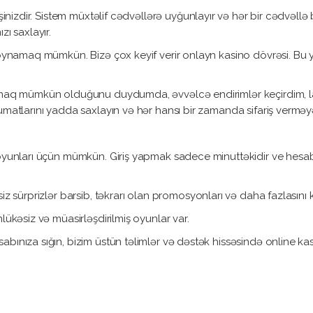
işinizdir. Sistem müxtəlif cədvəllərə uyğunlayır və hər bir cədvəl
 saxlayır.
 oynamaq mümkün. Bizə çox keyif verir onlayn kasino dövrəsi. Bu ye
amaq mümkün olduğunu duydumda, əvvəlcə endirimlər keçirdim, lak
umatlarını yadda saxlayın və hər hansı bir zamanda sifariş verməy
oyunları üçün mümkün. Giriş yapmak sadece minuttəkidir ve hesabın
z sürprizlər barsib, təkrarı olan promosyonları və daha fazlasını k
lükəsiz və müasirləşdirilmiş oyunlar var.
bınıza sığın, bizim üstün təlimlər və dəstək hissəsində online ka