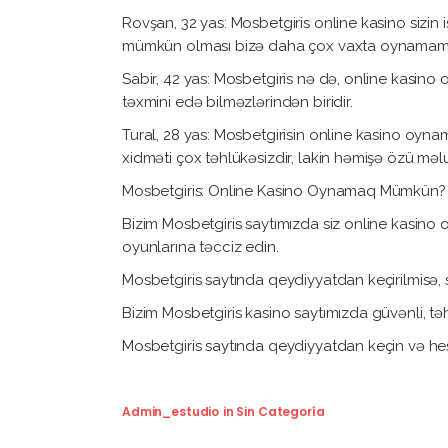
Rovşan, 32 yas: Mosbetgiris online kasino sizin 
mümkün olması bizə daha çox vaxta oynamamızı
Sabir, 42 yas: Mosbetgiris nə də, online kasino
təxmini edə bilməzlərindən biridir.
Tural, 28 yas: Mosbetgirisin online kasino oyn
xidməti çox təhlükəsizdir, lakin həmişə özü məl
Mosbetgiris: Online Kasino Oynamaq Mümkün?
Bizim Mosbetgiris saytımızda siz online kasino 
oyunlarına təcciz edin.
Mosbetgiris saytında qeydiyyatdan keçirilmisə, si
Bizim Mosbetgiris kasino saytımızda güvənli, təh
Mosbetgiris saytında qeydiyyatdan keçin və hesa
Admin_estudio
in
Sin Categoría