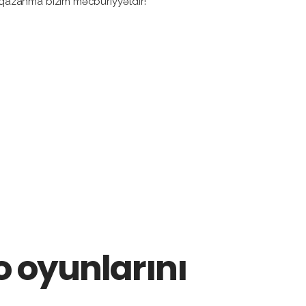
a qazanma bizim məcburiyyətdir!
 oyunlarını