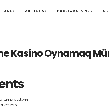
CIONES
ARTISTAS
PUBLICACIONES
QU
Alexan
Be
Arrec
A
Ignaci
Al
Barrios
C
Alexandre
Belkis
Arrechea
Ayón
Javier
Al
line Kasino Oynamaq M
Castro
Dí
Ignacio
Alejandro
Gu
Barrios
Campins
Humbe
(K
Díaz
Javier
Alberto
Jo
Castro
Díaz
Franci
A.
Gutiérrez
ents
Alejan
Humberto
Fi
(Korda)
(Jim)
Díaz
Fi
José
Alejan
Francisco
Ga
A.
Gonzá
unlarına başlayın!
Alejandro
Figueroa
Lo
ı keçirdin!
(Jim)
Tony