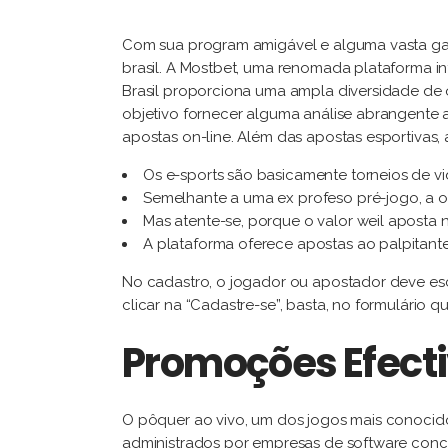
Com sua program amigável e alguma vasta gam
brasil. A Mostbet, uma renomada plataforma int
Brasil proporciona uma ampla diversidade de 
objetivo fornecer alguma análise abrangente a
apostas on-line. Além das apostas esportiva
Os e-sports são basicamente torneios de vi
Semelhante a uma ex profeso pré-jogo, a op
Mas atente-se, porque o valor weil aposta 
A plataforma oferece apostas ao palpitante
No cadastro, o jogador ou apostador deve esco
clicar na “Cadastre-se”, basta, no formulário q
Promoções Efect
O pôquer ao vivo, um dos jogos mais conocido
administrados por empresas de software conc