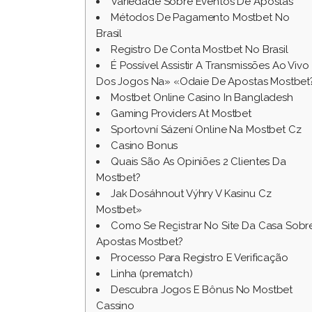
Variedade Sobre Eventos De Apostas
Métodos De Pagamento Mostbet No
Brasil
Registro De Conta Mostbet No Brasil
É Possível Assistir A Transmissões Ao Vivo
Dos Jogos Na» «Odaie De Apostas Mostbet
Mostbet Online Casino In Bangladesh
Gaming Providers At Mostbet
Sportovní Sázení Online Na Mostbet Cz
Casino Bonus
Quais São As Opiniões 2 Clientes Da
Mostbet?
Jak Dosáhnout Výhry V Kasinu Cz
Mostbet»
Como Se Registrar No Site Da Casa Sobr
Apostas Mostbet?
Processo Para Registro E Verificação
Linha (prematch)
Descubra Jogos E Bônus No Mostbet
Cassino