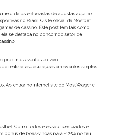
 meio de os entusiastas de apostas aqui no
rtivas no Brasil. O site oficial da Mostbet
games de cassino. Este post tem tais como
 ela se destaca no concorrido setor de
assino.
m próximos eventos ao vivo.
ode realizar especulações em eventos simples.
. Ao entrar no internet site do Most Wager e
ostbet. Como todos eles são licenciados e
um bônus de boas-vindas para +125% no teu