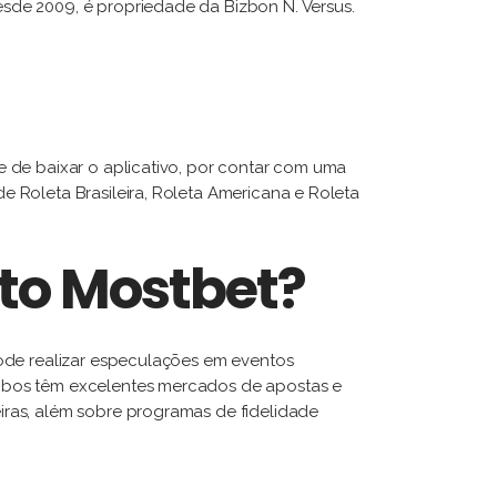
sde 2009, é propriedade da Bizbon N. Versus.
e de baixar o aplicativo, por contar com uma
e Roleta Brasileira, Roleta Americana e Roleta
to Mostbet?
pode realizar especulações em eventos
Ambos têm excelentes mercados de apostas e
iras, além sobre programas de fidelidade