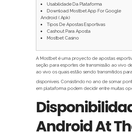
Usabilidade Da Plataforma
Download Mostbet App For Google
Android ( Apk)
Tipos De Apostas Esportivas
Cashout Para Aposta
Mostbet Casino
A Mostbet é uma proyecto de apostas esportiv
seção para esportes de transmissão ao vivo 
ao vivo os quais estão sendo transmitidos par
disponíveis. Consistindo no ano de somar pon
em plataforma podem decidir entre muitas op
Disponibilida
Android At Th