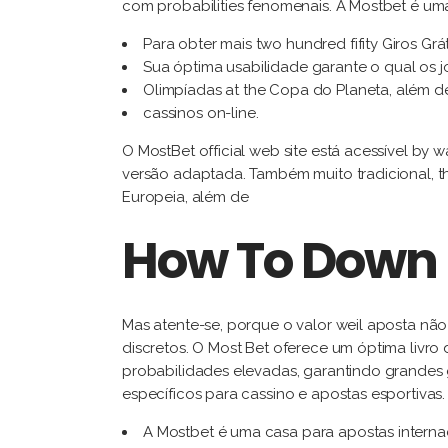
com probabilities fenomenais. A Mostbet é um
Para obter mais two hundred fifity Giros Grát
Sua óptima usabilidade garante o qual os j
Olimpíadas at the Copa do Planeta, além de
cassinos on-line.
O MostBet official web site está acessível by
versão adaptada. Também muito tradicional, th
Europeia, além de
How To Down 
Mas atente-se, porque o valor weil aposta não
discretos. O Most Bet oferece um óptima liv
probabilidades elevadas, garantindo grandes 
específicos para cassino e apostas esportivas.
A Mostbet é uma casa para apostas internac