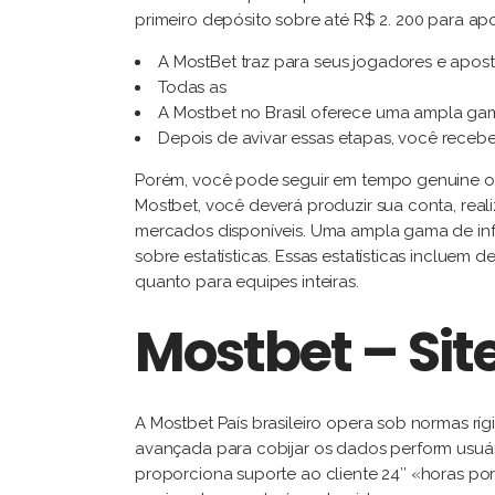
primeiro depósito sobre até R$ 2. 200 para ap
A MostBet traz para seus jogadores e apos
Todas as
A Mostbet no Brasil oferece uma ampla gam
Depois de avivar essas etapas, você recebe
Porém, você pode seguir em tempo genuine os 
Mostbet, você deverá produzir sua conta, real
mercados disponíveis. Uma ampla gama de infor
sobre estatísticas. Essas estatísticas incluem d
quanto para equipes inteiras.
Mostbet – Site
A Mostbet País brasileiro opera sob normas rí
avançada para cobijar os dados perform usuári
proporciona suporte ao cliente 24″ «horas por 