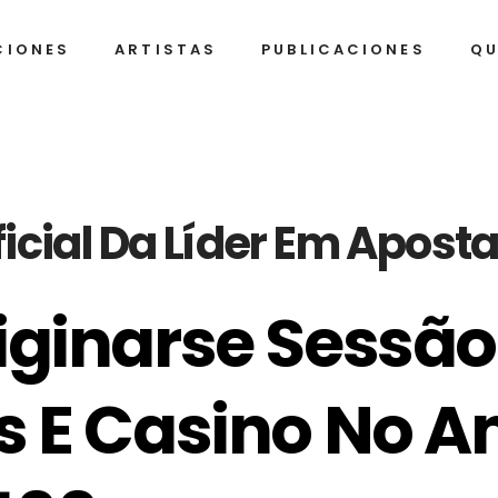
CIONES
ARTISTAS
PUBLICACIONES
QU
Alexan
Be
Arrec
A
Ignaci
Al
Barrios
C
Alexandre
Belkis
Arrechea
Ayón
Javier
Al
ficial Da Líder Em Apost
Castro
Dí
Ignacio
Alejandro
Gu
Barrios
Campins
Humbe
(K
Díaz
Javier
Alberto
iginarse Sessão
Jo
Castro
Díaz
Franci
A.
Gutiérrez
Alejan
Humberto
Fi
(Korda)
(Jim)
Díaz
s E Casino No A
Fi
José
Alejan
Francisco
Ga
A.
Gonzá
Alejandro
Figueroa
Lo
(Jim)
Tony