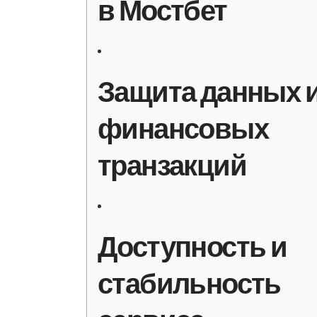
в Мостбет
Защита данных 
финансовых
транзакций
Доступность и
стабильность