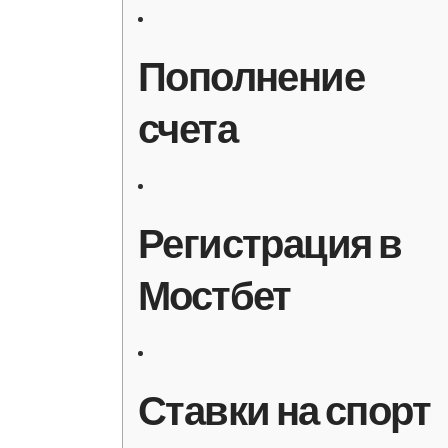
Пополнение
счета
Регистрация в
Мостбет
Ставки на спорт