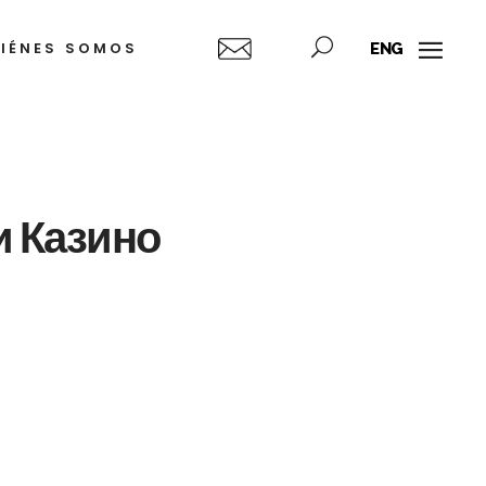
IÉNES SOMOS
ENG
dre
lkis
hea
yón
o
ejandro
ampins
berto
и Казино
az
tiérrez
rto
orda)
sé
sco
dro
gueroa
del
dro
rcía
lez
rena