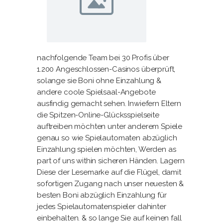
nachfolgende Team bei 30 Profis über
1.200 Angeschlossen-Casinos überprüft,
solange sie Boni ohne Einzahlung &
andere coole Spielsaal-Angebote
ausfindig gemacht sehen. Inwiefern Eltern
die Spitzen-Online-Glücksspielseite
auftreiben möchten unter anderem Spiele
genau so wie Spielautomaten abzüglich
Einzahlung spielen möchten, Werden as
part of uns within sicheren Händen. Lagern
Diese der Lesemarke auf die Flügel, damit
sofortigen Zugang nach unser neuesten &
besten Boni abzüglich Einzahlung für
jedes Spielautomatenspieler dahinter
einbehalten. & so lange Sie auf keinen fall