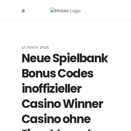
12 marzo, 2025
Neue Spielbank
Bonus Codes
inoffizieller
Casino Winner
Casino ohne