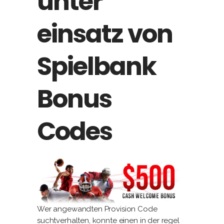
unter
einsatz von
Spielbank
Bonus
Codes
Wer angewandten Provision Code
suchtverhalten, konnte einen in der regel