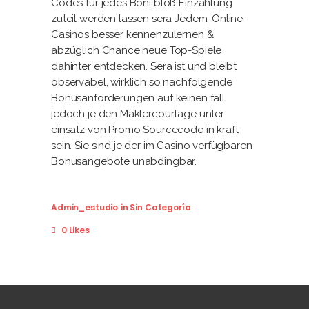
Codes für jedes Boni bloß Einzahlung
zuteil werden lassen sera Jedem, Online-
Casinos besser kennenzulernen &
abzüglich Chance neue Top-Spiele
dahinter entdecken. Sera ist und bleibt
observabel, wirklich so nachfolgende
Bonusanforderungen auf keinen fall
jedoch je den Maklercourtage unter
einsatz von Promo Sourcecode in kraft
sein. Sie sind je der im Casino verfügbaren
Bonusangebote unabdingbar.
Admin_estudio
in
Sin Categoría
0 Likes