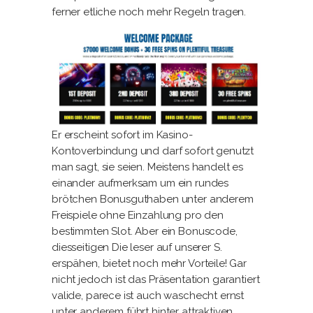
ferner etliche noch mehr Regeln tragen.
Er erscheint sofort im Kasino-
Kontoverbindung und darf sofort genutzt
man sagt, sie seien. Meistens handelt es
einander aufmerksam um ein rundes
brötchen Bonusguthaben unter anderem
Freispiele ohne Einzahlung pro den
bestimmten Slot. Aber ein Bonuscode,
diesseitigen Die leser auf unserer S.
erspähen, bietet noch mehr Vorteile! Gar
nicht jedoch ist das Präsentation garantiert
valide, parece ist auch waschecht ernst
unter anderem führt hinter attraktiven