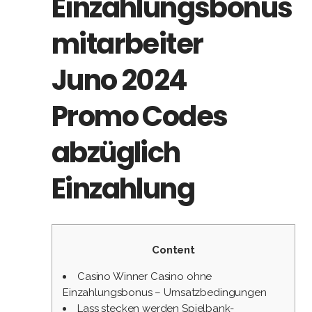
Einzahlungsbonus
mitarbeiter
Juno 2024
Promo Codes
abzüglich
Einzahlung
Content
Casino Winner Casino ohne
Einzahlungsbonus – Umsatzbedingungen
Lass stecken werden Spielbank-