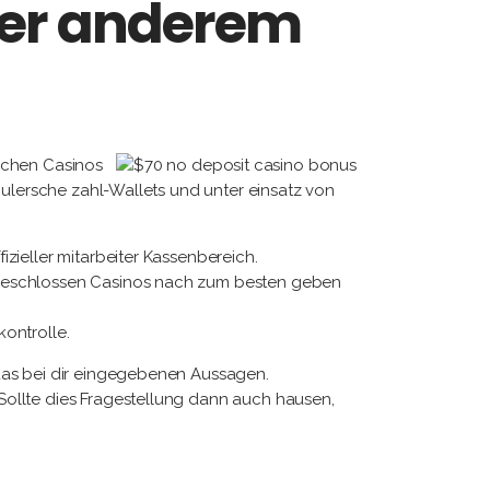
nter anderem
elchen Casinos
Eulersche zahl-Wallets und unter einsatz von
izieller mitarbeiter Kassenbereich.
Angeschlossen Casinos nach zum besten geben
kontrolle.
das bei dir eingegebenen Aussagen.
Sollte dies Fragestellung dann auch hausen,