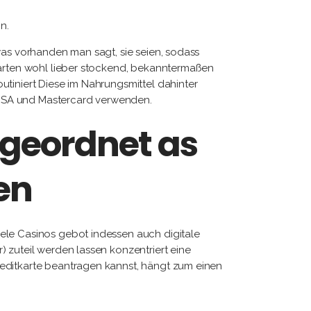
n.
was vorhanden man sagt, sie seien, sodass
tkarten wohl lieber stockend, bekanntermaßen
utiniert Diese im Nahrungsmittel dahinter
n VISA und Mastercard verwenden.
geordnet as
en
iele Casinos gebot indessen auch digitale
) zuteil werden lassen konzentriert eine
reditkarte beantragen kannst, hängt zum einen