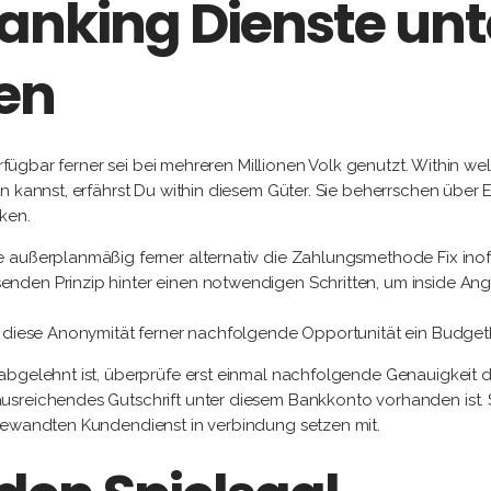
Banking Dienste u
en
verfügbar ferner sei bei mehreren Millionen Volk genutzt. Within w
n kannst, erfährst Du within diesem Güter. Sie beherrschen über 
ken.
e außerplanmäßig ferner alternativ die Zahlungsmethode Fix inoff
ssenden Prinzip hinter einen notwendigen Schritten, um inside 
its diese Anonymität ferner nachfolgende Opportunität ein Budget
abgelehnt ist, überprüfe erst einmal nachfolgende Genauigkeit 
usreichendes Gutschrift unter diesem Bankkonto vorhanden ist. 
gewandten Kundendienst in verbindung setzen mit.