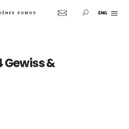
IÉNES SOMOS
ENG
dre
lkis
hea
yón
o
ejandro
ampins
berto
4 Gewiss &
az
tiérrez
rto
orda)
sé
sco
dro
gueroa
del
dro
rcía
lez
rena