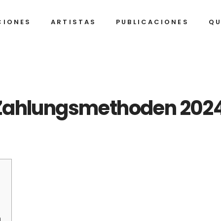
CIONES
ARTISTAS
PUBLICACIONES
QU
Alexan
Be
Arrec
A
Ignaci
Al
Barrios
C
Alexandre
Belkis
Arrechea
Ayón
Javier
Al
l Zahlungsmethoden 202
Castro
Dí
Ignacio
Alejandro
Gu
Barrios
Campins
Humbe
(K
Díaz
Javier
Alberto
Jo
Castro
Díaz
Franci
A.
Gutiérrez
Alejan
Humberto
Fi
(Korda)
(Jim)
Díaz
Fi
José
Alejan
Francisco
Ga
A.
Gonzá
Alejandro
Figueroa
Lo
(Jim)
Tony
n