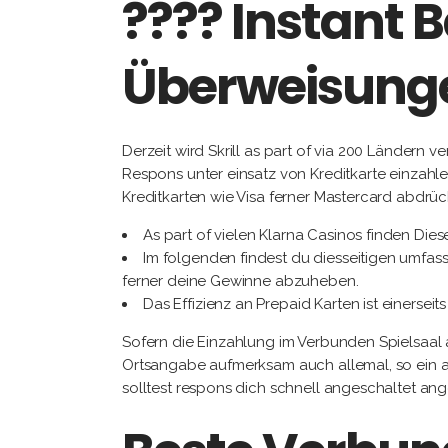
???? Instant 
Überweisung
Derzeit wird Skrill as part of via 200 Ländern 
Respons unter einsatz von Kreditkarte einzahle
Kreditkarten wie Visa ferner Mastercard abdrüc
As part of vielen Klarna Casinos finden Dies
Im folgenden findest du diesseitigen umfa
ferner deine Gewinne abzuheben.
Das Effizienz an Prepaid Karten ist einerse
Sofern die Einzahlung im Verbunden Spielsaal 
Ortsangabe aufmerksam auch allemal, so ein a
solltest respons dich schnell angeschaltet an