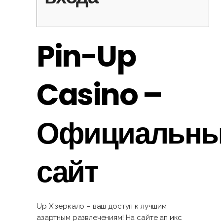
Pin-Up
Casino –
Официальн
сайт
Up X зеркало – ваш доступ к лучшим
азартным развлечениям! На сайте
ап икс