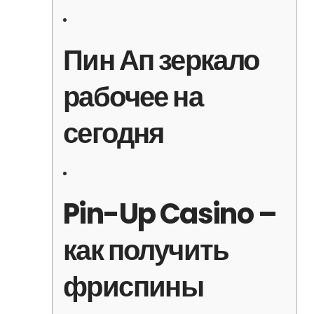
Пин Ап зеркало
рабочее на
сегодня
Pin-Up Casino –
как получить
фриспины