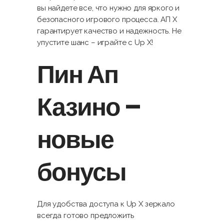
вы найдете все, что нужно для яркого и
безопасного игрового процесса. АП Х
гарантирует качество и надежность. Не
упустите шанс – играйте с Up X!
Пин Ап
Казино –
новые
бонусы
Для удобства доступа к Up X зеркало
всегда готово предложить