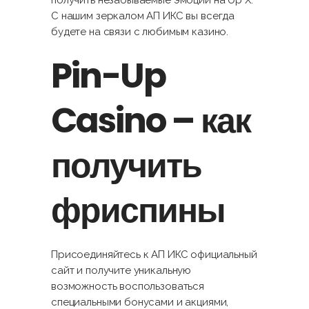
получить незабываемые эмоции на Up X.
С нашим зеркалом АП ИКС вы всегда
будете на связи с любимым казино.
Pin-Up
Casino – как
получить
фриспины
Присоединяйтесь к АП ИКС официальный
сайт и получите уникальную
возможность воспользоваться
специальными бонусами и акциями,