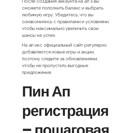
После создания аккаунта на ап х вы
сможете пополнить баланс и выбрать
любимую игру. Убедитесь, что вы
ознакомились с правилами и условиями,
чтобы максимально увеличить свои
шансы на успех.
На ап икс официальный сайт регулярно
добавляются новые игры и акции,
поэтому следите за обновлениями,
чтобы не пропустить выгодные
предложения.
Пин Ап
регистрация
– пошаговая