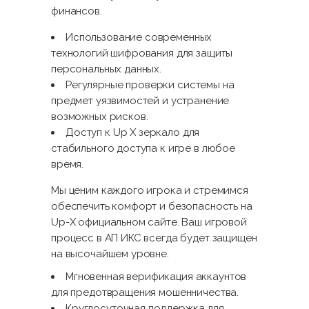
финансов.
Использование современных
технологий шифрования для защиты
персональных данных.
Регулярные проверки системы на
предмет уязвимостей и устранение
возможных рисков.
Доступ к Up X зеркало для
стабильного доступа к игре в любое
время.
Мы ценим каждого игрока и стремимся
обеспечить комфорт и безопасность на
Up-X официальном сайте. Ваш игровой
процесс в АП ИКС всегда будет защищен
на высочайшем уровне.
Мгновенная верификация аккаунтов
для предотвращения мошенничества.
Круглосуточная поддержка для