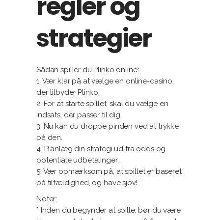
regler og
strategier
Sådan spiller du Plinko online:
1. Vær klar på at vælge en online-casino,
der tilbyder Plinko.
2. For at starte spillet, skal du vælge en
indsats, der passer til dig.
3. Nu kan du droppe pinden ved at trykke
på den.
4. Planlæg din strategi ud fra odds og
potentiale udbetalinger.
5. Vær opmærksom på, at spillet er baseret
på tilfældighed, og have sjov!
Noter:
* Inden du begynder at spille, bør du være