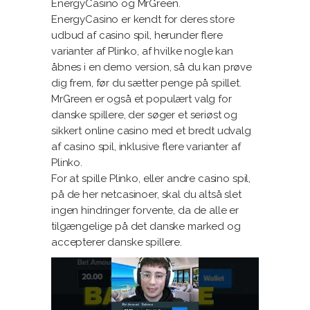
EnergyCasino og MrGreen.
EnergyCasino er kendt for deres store
udbud af casino spil, herunder flere
varianter af Plinko, af hvilke nogle kan
åbnes i en demo version, så du kan prøve
dig frem, før du sætter penge på spillet.
MrGreen er også et populært valg for
danske spillere, der søger et seriøst og
sikkert online casino med et bredt udvalg
af casino spil, inklusive flere varianter af
Plinko.
For at spille Plinko, eller andre casino spil,
på de her netcasinoer, skal du altså slet
ingen hindringer forvente, da de alle er
tilgængelige på det danske marked og
accepterer danske spillere.