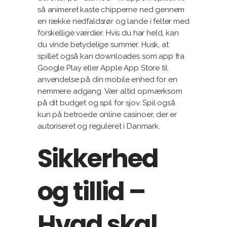
så animeret kaste chipperne ned gennem
en række nedfaldsrør og lande i felter med
forskellige værdier. Hvis du har held, kan
du vinde betydelige summer. Husk, at
spillet også kan downloades som app fra
Google Play eller Apple App Store til
anvendelse på din mobile enhed for en
nemmere adgang. Vær altid opmærksom
på dit budget og spil for sjov. Spil også
kun på betroede online casinoer, der er
autoriseret og reguleret i Danmark.
Sikkerhed
og tillid –
Hvad skal