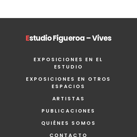
E
studio Figueroa – Vives
EXPOSICIONES EN EL
ESTUDIO
EXPOSICIONES EN OTROS
ESPACIOS
ARTISTAS
PUBLICACIONES
QUIÉNES SOMOS
CONTACTO