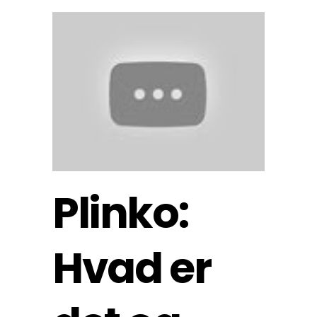
Plinko:
Hvad er