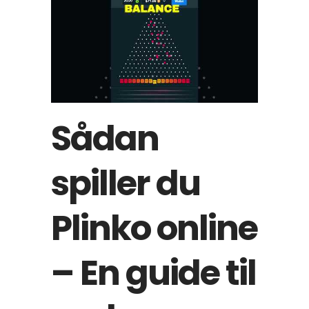
Sådan
spiller du
Plinko online
– En guide til