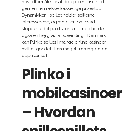
hovedformålet er at droppe en disc ned
gennem en række forskellige prizestop.
Dynamikken i spillet holder spillerne
interesserede, og moletien om hvad
stoppestedet på discen ender på holder
også en høj grad af spænding. I Danmark
kan Plinko spilles i mange online kasinoer,
hvilket gør det til en meget tilgængelig og
populær spil.
Plinko i
mobilcasinoer
– Hvordan