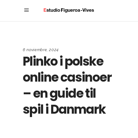
6 noviembre, 2024
Plinko i polske
online casinoer
– en guide til
spil i Danmark