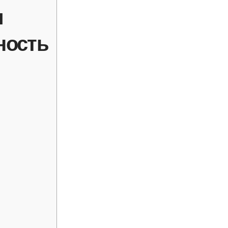
и
ность