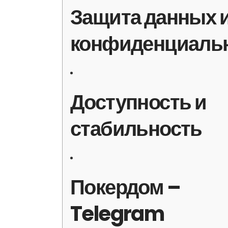
Защита данных 
конфиденциаль
Доступность и
стабильность
Покердом –
Telegram