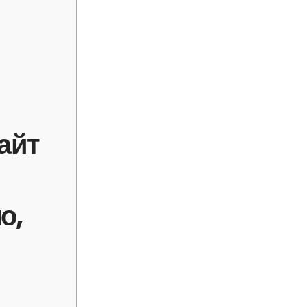
айт
о,