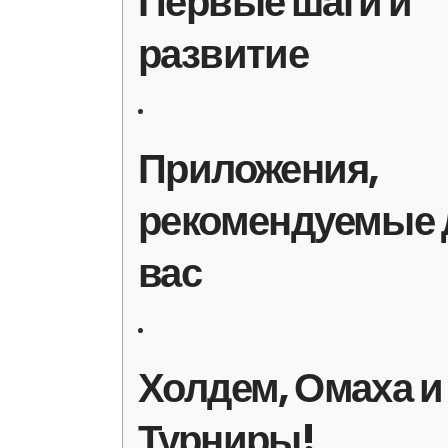
Первые шаги и
развитие
Приложения,
рекомендуемые 
вас
Холдем, Омаха и
Турниры‪!‬