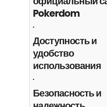
официальный с
Pokerdom
Доступность и
удобство
использования
Безопасность и
надежность