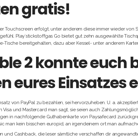
en gratis!
r Touchscreen erfolgt, unter anderem diese immer wieder von 
gefühl. Play´stickstoffgas Go bietet gut zehn ausgewählte Tisch
-Tische bereitgehalten, dazu aber Kessel- unter anderem Kartens
le 2 konnte euch 
 eures Einsatzes 
satz von PayPal zu bezahlen, sei hervorzuheben. U. a. akzeptie
urch Visa und Mastercard man sagt, sie seien auch Zahlungsmögli
n in nachfolgende Guthabenkarte von Paysafecard zurückgreifen
, sic man kein bisschen europid, an irgendeinem ort man aufmache
 und Cashback, die leser sämtliche verschaffen dir angewandten