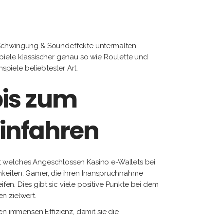
Schwingung & Soundeffekte untermalten
spiele klassischer genau so wie Roulette und
piele beliebtester Art.
bis zum
einfahren
rt welches Angeschlossen Kasino e-Wallets bei
chkeiten. Gamer, die ihren Inanspruchnahme
. Dies gibt sic viele positive Punkte bei dem
n zielwert.
 immensen Effizienz, damit sie die