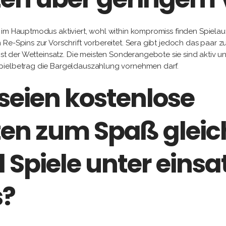
 im Hauptmodus aktiviert, wohl within kompromiss finden Spielaut
Re-Spins zur Vorschrift vorbereitet. Sera gibt jedoch das paar zu
st der Wetteinsatz. Die meisten Sonderangebote sie sind aktiv unse
pielbetrag die Bargeldauszahlung vornehmen darf.
 seien kostenlose
en zum Spaß gleic
Spiele unter einsa
s?