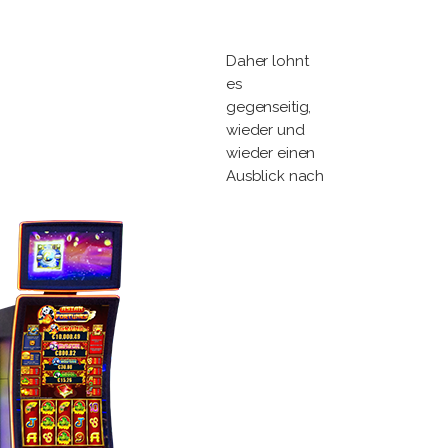
Daher lohnt
es
gegenseitig,
wieder und
wieder einen
Ausblick nach