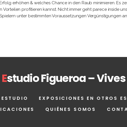
olg erhöhen & welches Chance in den Raub minimieren. Es zeigt 
en Vorteilen profitieren kannst. Nicht immer geht parece inside u
r Spielern unter bestimmten Voraussetzungen Vergünstigungen an
E
studio Figueroa – Vives
 ESTUDIO
EXPOSICIONES EN OTROS E
LICACIONES
QUIÉNES SOMOS
CONT