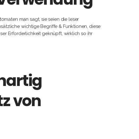
omaten man sagt, sie seien die leser
sätzliche wichtige Begriffe & Funktionen, diese
r Erforderlichkeit geknüpft, wirklich so ihr
hartig
tz von