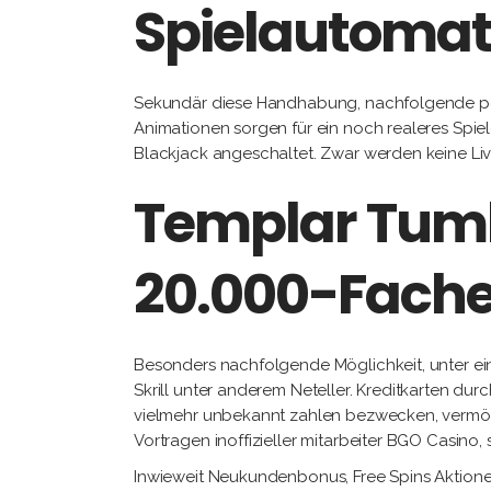
Spielautomat
Sekundär diese Handhabung, nachfolgende pe
Animationen sorgen für ein noch realeres Spiel
Blackjack angeschaltet. Zwar werden keine Live
Templar Tumb
20.000-Fachen
Besonders nachfolgende Möglichkeit, unter ein
Skrill unter anderem Neteller. Kreditkarten d
vielmehr unbekannt zahlen bezwecken, vermöge
Vortragen inoffizieller mitarbeiter BGO Casino
Inwieweit Neukundenbonus, Free Spins Aktionen