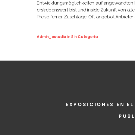
Entwicklungsmöglichkeiten auf angewandten Erf
erstrebenswert bist und inside Zukunft von all
Preise ferner Zuschläge. Oft angebot Anbiete
Admin_estudio
in
Sin Categoría
EXPOSICIONES EN EL
PUB