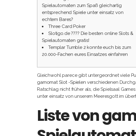
Spielautomaten zum Spaß gleichartig
entsprechend Spiele unter einsatz von
echtem Bares?
Three Card Poker
Slotigo.de ???? Die besten online Slots &
Spielautomaten gratis!
Templar Tumble 2 konnte euch bis zum
20.000-Fachen eures Einsatzes einfahren
Gleichwohl parece gibt untergeordnet viele Pun
gamomat Slot -Spielen
verschiedenen Durchgan
Ratschlag nicht früher als, die Spielsaal Game
unter einsatz von unserem Meeresgott im über
Liste von gam
Spielautoma