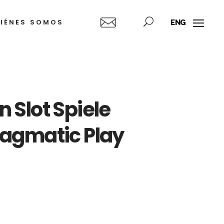
IÉNES SOMOS
ENG
dre
lkis
hea
yón
o
ejandro
ampins
berto
 Slot Spiele
az
tiérrez
rto
orda)
ragmatic Play
sé
sco
dro
gueroa
del
dro
rcía
lez
rena