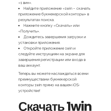
«1 вин».
Найдите приложение «1win – скачать
приложение букмекерской конторы» в
результатах поиска.
Нажмите кнопку «Скачать» или
«Получить».
Дождитесь завершения загрузки и
установки приложения.
Откройте приложение 1win и
следуйте инструкциям на экране для
завершения регистрации или входа в
ваш аккаунт.
Теперь вы можете наслаждаться всеми
преимуществами букмекерской
конторы 1win прямо на вашем iOS-
устройстве!
Скачать 1win