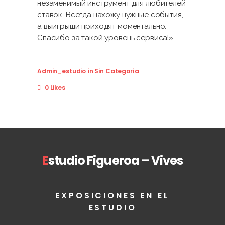
незаменимый инструмент для любителей
ставок. Всегда нахожу нужные события,
а выигрыши приходят моментально.
Спасибо за такой уровень сервиса!»
Admin_estudio
in
Sin Categoría
0 Likes
E
studio Figueroa – Vives
EXPOSICIONES EN EL
ESTUDIO