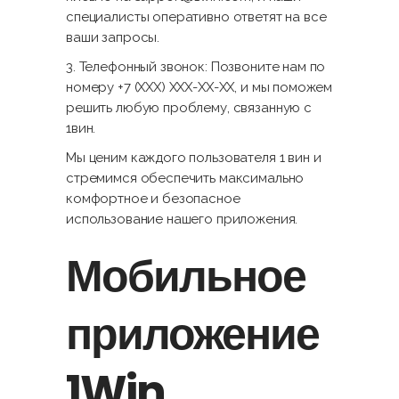
специалисты оперативно ответят на все
ваши запросы.
3. Телефонный звонок: Позвоните нам по
номеру +7 (XXX) XXX-XX-XX, и мы поможем
решить любую проблему, связанную с
1вин.
Мы ценим каждого пользователя 1 вин и
стремимся обеспечить максимально
комфортное и безопасное
использование нашего приложения.
Мобильное
приложение
1Win