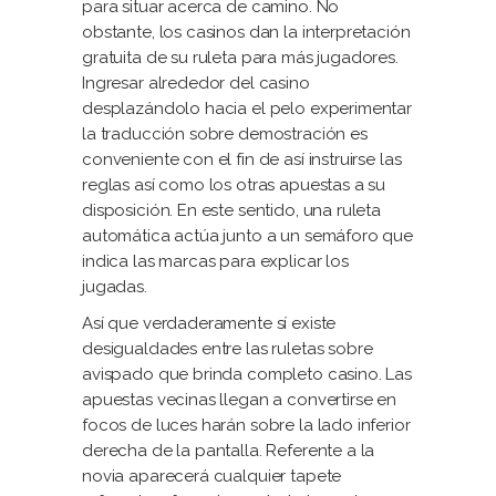
para situar acerca de camino. No
obstante, los casinos dan la interpretación
gratuita de su ruleta para más jugadores.
Ingresar alrededor del casino
desplazándolo hacia el pelo experimentar
la traducción sobre demostración es
conveniente con el fin de así instruirse las
reglas así­ como los otras apuestas a su
disposición. En este sentido, una ruleta
automática actúa junto a un semáforo que
indica las marcas para explicar los
jugadas.
Así que verdaderamente sí existe
desigualdades entre las ruletas sobre
avispado que brinda completo casino. Las
apuestas vecinas llegan a convertirse en
focos de luces harán sobre la lado inferior
derecha de la pantalla. Referente a la
novia aparecerá cualquier tapete