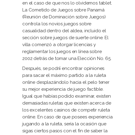
en el caso de que nos lo olvidemos tablet.
La Cometido de Juegos sobre Panamá
(Reunión de Dominación sobre Juegos)
controla los novios juegos sobre
casualidad dentro del aldea, incluido el
sección sobre juegos de suerte online. El
villa comenzó a otorgar licencias y
reglamentar los juegos en línea sobre
2002 detrás de tomar una Elección No. 65.
Después, se podrí¡ encontrar opiniones
para sacar el máximo partido a la ruleta
online desplazándolo hacia el pelo tener
su mejor experiencia de juego factible.
Igual que habías podido examinar, existen
demasiadas ruletas que existen acerca de
los excelentes casinos de competir ruleta
online. En caso de que posees experiencia
jugando a la ruleta, serí­a la ocasión que
sigas ciertos pasos con el fin de saber la