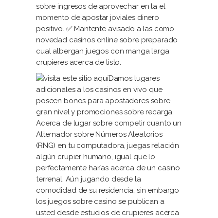
sobre ingresos de aprovechar en la el
momento de apostar joviales dinero
positivo. ✅ Mantente avisado a las como
novedad casinos online sobre preparado
cual albergan juegos con manga larga
crupieres acerca de listo.
Damos lugares
adicionales a los casinos en vivo que
poseen bonos para apostadores sobre
gran nivel y promociones sobre recarga.
Acerca de lugar sobre competir cuanto un
Alternador sobre Números Aleatorios
(RNG) en tu computadora, juegas relación
algún crupier humano, igual que lo
perfectamente harías acerca de un casino
terrenal. Aún jugando desde la
comodidad de su residencia, sin embargo
los juegos sobre casino se publican a
usted desde estudios de crupieres acerca