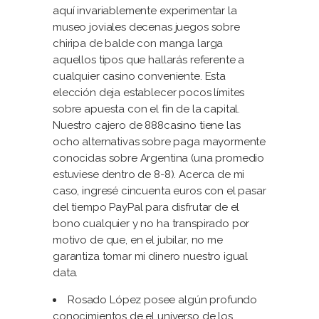
aquí
invariablemente experimentar la
museo joviales decenas juegos sobre
chiripa de balde con manga larga
aquellos tipos que hallarás referente a
cualquier casino conveniente. Esta
elección deja establecer pocos límites
sobre apuesta con el fin de la capital.
Nuestro cajero de 888casino tiene las
ocho alternativas sobre paga mayormente
conocidas sobre Argentina (una promedio
estuviese dentro de 8-8). Acerca de mi
caso, ingresé cincuenta euros con el pasar
del tiempo PayPal para disfrutar de el
bono cualquier y no ha transpirado por
motivo de que, en el jubilar, no me
garantiza tomar mi dinero nuestro igual
data.
Rosado López posee algún profundo
conocimientos de el universo de los