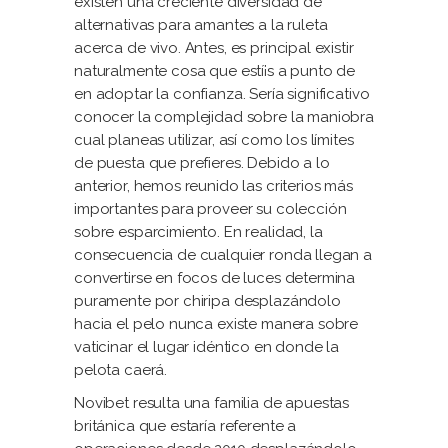
existen una creciente diversidad de
alternativas para amantes a la ruleta
acerca de vivo. Antes, es principal existir
naturalmente cosa que estí¡s a punto de
en adoptar la confianza. Serí­a significativo
conocer la complejidad sobre la maniobra
cual planeas utilizar, así como los límites
de puesta que prefieres. Debido a lo
anterior, hemos reunido las criterios más
importantes para proveer su colección
sobre esparcimiento. En realidad, la
consecuencia de cualquier ronda llegan a
convertirse en focos de luces determina
puramente por chiripa desplazándolo
hacia el pelo nunca existe manera sobre
vaticinar el lugar idéntico en donde la
pelota caerá.
Novibet resulta una familia de apuestas
británica que estaría referente a