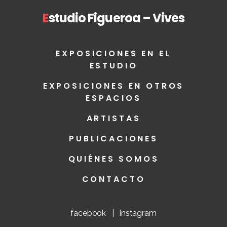
E
studio Figueroa – Vives
EXPOSICIONES EN EL
ESTUDIO
EXPOSICIONES EN OTROS
ESPACIOS
ARTISTAS
PUBLICACIONES
QUIÉNES SOMOS
CONTACTO
facebook
|
instagram