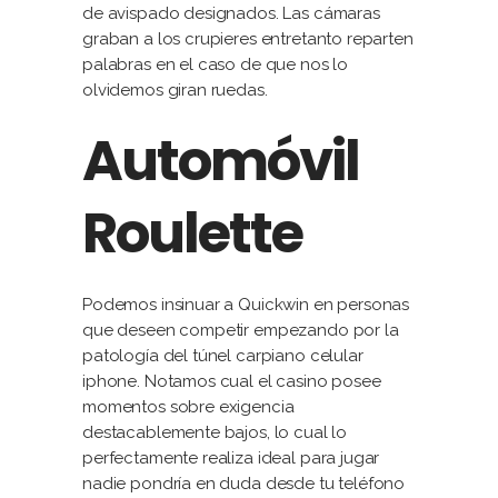
de avispado designados. Las cámaras
graban a los crupieres entretanto reparten
palabras en el caso de que nos lo
olvidemos giran ruedas.
Automóvil
Roulette
Podemos insinuar a Quickwin en personas
que deseen competir empezando por la
patologí­a del túnel carpiano celular
iphone. Notamos cual el casino posee
momentos sobre exigencia
destacablemente bajos, lo cual lo
perfectamente realiza ideal para jugar
nadie pondrí­a en duda desde tu teléfono