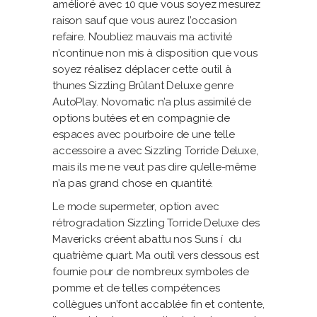
amélioré avec 10 que vous soyez mesurez
raison sauf que vous aurez l’occasion
refaire. N’oubliez mauvais ma activité
n’continue non mis à disposition que vous
soyez réalisez déplacer cette outil à
thunes Sizzling Brûlant Deluxe genre
AutoPlay. Novomatic n’a plus assimilé de
options butées et en compagnie de
espaces avec pourboire de une telle
accessoire a avec Sizzling Torride Deluxe,
mais ils me ne veut pas dire qu’elle-même
n’a pas grand chose en quantité.
Le mode supermeter, option avec
rétrogradation Sizzling Torride Deluxe des
Mavericks créent abattu nos Suns í du
quatrième quart. Ma outil vers dessous est
fournie pour de nombreux symboles de
pomme et de telles compétences
collègues un’font accablée fin et contente,