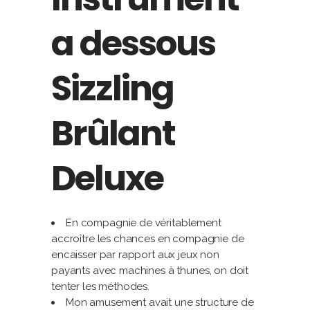
a dessous
Sizzling
Brûlant
Deluxe
En compagnie de véritablement
accroître les chances en compagnie de
encaisser par rapport aux jeux non
payants avec machines à thunes, on doit
tenter les méthodes.
Mon amusement avait une structure de