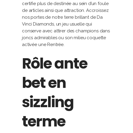
certifie plus de destinée au sein d’un foule
de articles ainsi que attraction. Accroissez
nos portes de notre terre brillant de Da
Vinci Diamonds, un jeu usuelle qui
conserve avec attirer des champions dans
joncs admirables ou son milieu coquette
activée une Rentrée.
Rôle ante
bet en
sizzling
terme