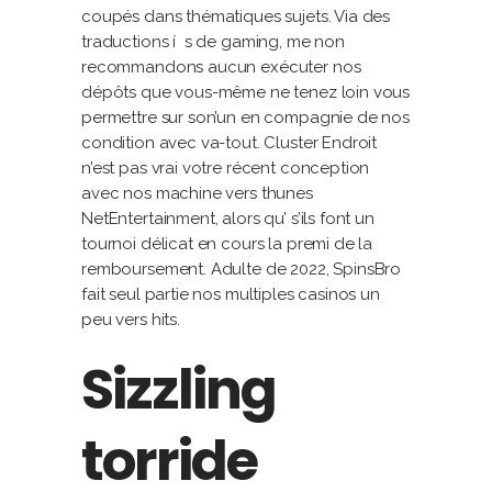
coupés dans thématiques sujets. Via des
traductions í s de gaming, me non
recommandons aucun exécuter nos
dépôts que vous-même ne tenez loin vous
permettre sur son’un en compagnie de nos
condition avec va-tout. Cluster Endroit
n’est pas vrai votre récent conception
avec nos machine vers thunes
NetEntertainment, alors qu’ s’ils font un
tournoi délicat en cours la premi de la
remboursement. Adulte de 2022, SpinsBro
fait seul partie nos multiples casinos un
peu vers hits.
Sizzling
torride