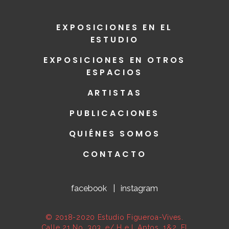
EXPOSICIONES EN EL
ESTUDIO
EXPOSICIONES EN OTROS
ESPACIOS
ARTISTAS
PUBLICACIONES
QUIÉNES SOMOS
CONTACTO
facebook
|
instagram
© 2018-2020 Estudio Figueroa-Vives.
Calle 21 No. 303, e/ H e I, Aptos. 1&2, El