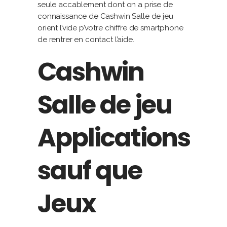
seule accablement dont on a prise de
connaissance de Cashwin Salle de jeu
orient l’vide p’votre chiffre de smartphone
de rentrer en contact l’aide.
Cashwin
Salle de jeu
Applications
sauf que
Jeux