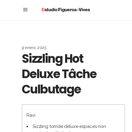
9 enero, 2025
Sizzling Hot
Deluxe Tâche
Culbutage
Ravi
Sizzling torride deluxe espaces non