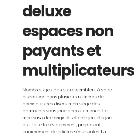
deluxe
espaces non
payants et
multiplicateurs
Nombreux jeu de jeux ressemblent à votre
disposition dans plusieurs numéros de
gaming autres divers, mon siège des
dominants vous joue accoutumance. Le
mec s’usa d’ce original salle de jeu, élégant
ou í la lettre évidemment, proposant
énormément de articles séduisantes. La